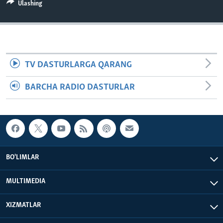
Ulashing
VIDEO
ODNOKLASSNIKI
XABARLAR SURATLARDA
TELEGRAM
TWITTER
SOUNDCLOUD
VOA
TV DASTURLARGA QARANG
BARCHA RADIO DASTURLAR
BO'LIMLAR
MULTIMEDIA
XIZMATLAR