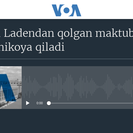
 Ladendan qolgan maktub
ikoya qiladi
No media source currently avail
0:00