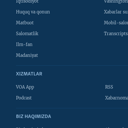
Iqtisodiyot
Vashington
Huquq va qonun
Xabarlar su
Matbuot
Mobil-salo
Salomatlik
Transcripts
Ilm-fan
Madaniyat
XIZMATLAR
VOA App
RSS
Learning English
Podcast
Xabarnom
BIZ HAQIMIZDA