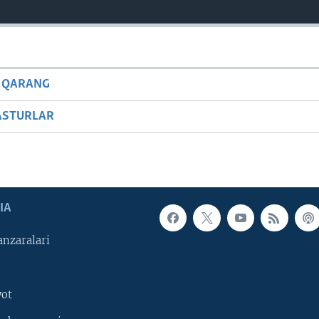
 QARANG
ASTURLAR
IA
nzaralari
yot