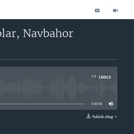
lar, Navbahor
EMBED
able
0:00:00
Yuklab oling
EMBED