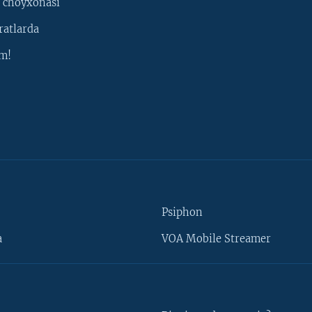
 choyxonasi
ratlarda
m!
Psiphon
a
VOA Mobile Streamer