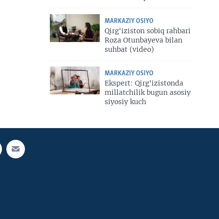
MARKAZIY OSIYO
Qirg'iziston sobiq rahbari
Roza Otunbayeva bilan
suhbat (video)
MARKAZIY OSIYO
Ekspert: Qirg'izistonda
millatchilik bugun asosiy
siyosiy kuch