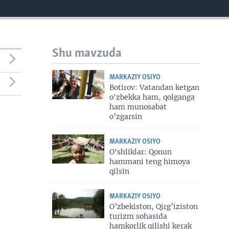
Shu mavzuda
MARKAZIY OSIYO
Botirov: Vatandan ketgan
o'zbekka ham, qolganga
ham munosabat
o’zgarsin
MARKAZIY OSIYO
O'shliklar: Qonun
hammani teng himoya
qilsin
MARKAZIY OSIYO
O’zbekiston, Qirg’iziston
turizm sohasida
hamkorlik qilishi kerak