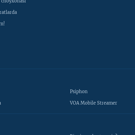
 choyxonasi
ratlarda
m!
Psiphon
a
VOA Mobile Streamer