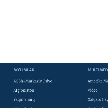
BO'LIMLAR
MULTIMED
AQSh-Markaziy Osiyo
Amerika Ma
Afg'oniston
Video
Yaqin Sharq
Xalqaro ha