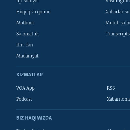
Iqtisodiyot
Vashington
Huquq va qonun
Xabarlar su
Matbuot
Mobil-salo
Salomatlik
Transcripts
Ilm-fan
Madaniyat
XIZMATLAR
VOA App
RSS
Learning English
Podcast
Xabarnom
BIZ HAQIMIZDA