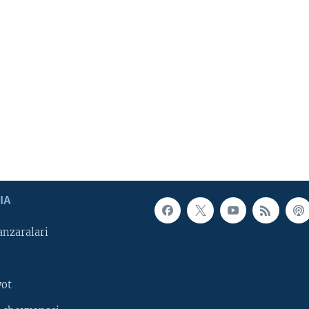
IA
nzaralari
yot