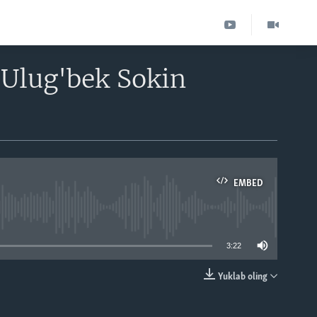
 Ulug'bek Sokin
EMBED
able
3:22
Yuklab oling
EMBED