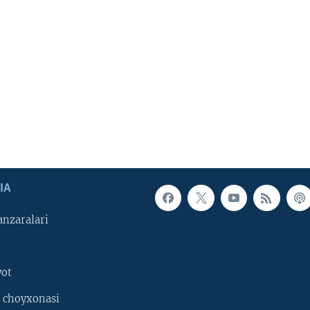
IA
nzaralari
yot
 choyxonasi