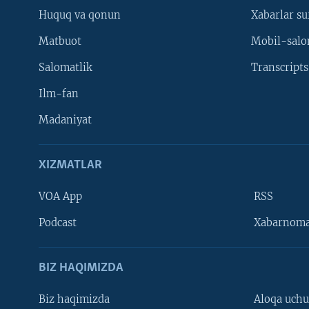
Huquq va qonun
Xabarlar su
Matbuot
Mobil-salo
Salomatlik
Transcripts
Ilm-fan
Madaniyat
XIZMATLAR
VOA App
RSS
Learning English
Podcast
Xabarnom
BIZ HAQIMIZDA
Biz haqimizda
Aloqa uch