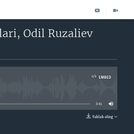
ari, Odil Ruzaliev
EMBED
able
3:41
Yuklab oling
EMBED