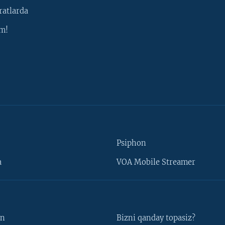
ratlarda
m!
Psiphon
a
VOA Mobile Streamer
un
Bizni qanday topasiz?