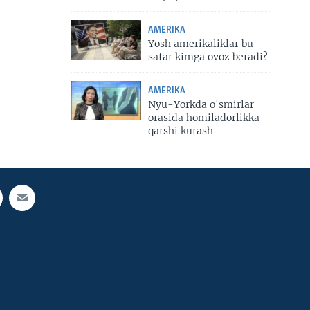
AMERIKA
Yosh amerikaliklar bu
safar kimga ovoz beradi?
AMERIKA
Nyu-Yorkda o'smirlar
orasida homiladorlikka
qarshi kurash