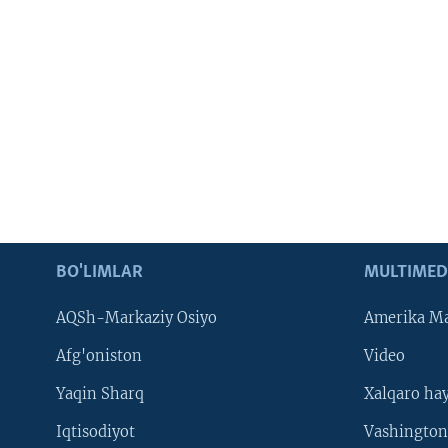
BO'LIMLAR
MULTIMED
AQSh-Markaziy Osiyo
Amerika Ma
Afg'oniston
Video
Yaqin Sharq
Xalqaro ha
Iqtisodiyot
Vashington