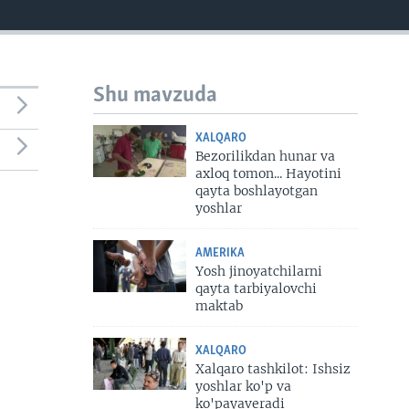
Shu mavzuda
XALQARO
Bezorilikdan hunar va
axloq tomon... Hayotini
qayta boshlayotgan
yoshlar
AMERIKA
Yosh jinoyatchilarni
qayta tarbiyalovchi
maktab
XALQARO
Xalqaro tashkilot: Ishsiz
yoshlar ko'p va
ko'payaveradi