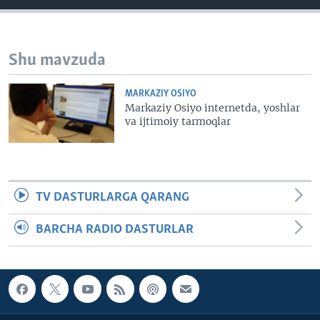
VIDEO
ODNOKLASSNIKI
XABARLAR SURATLARDA
TELEGRAM
Shu mavzuda
TWITTER
SOUNDCLOUD
VOA
MARKAZIY OSIYO
Markaziy Osiyo internetda, yoshlar
va ijtimoiy tarmoqlar
TV DASTURLARGA QARANG
BARCHA RADIO DASTURLAR