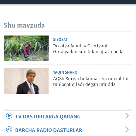
VIDEO
ODNOKLASSNIKI
XABARLAR SURATLARDA
TELEGRAM
Shu mavzuda
TWITTER
SOUNDCLOUD
VOA
SIYOSAT
Rossiya Janubiy Osetiyani
Gruziyadan sim bilan ajratmoqda
YAQIN SHARQ
AQSh Suriya hukumati va muxolifat
muloqot qiladi degan umidda
TV DASTURLARGA QARANG
BARCHA RADIO DASTURLAR