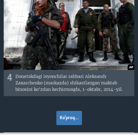
4
Donetskdagi isyonchilar rahbari Aleksandr
Zaxarchenko (markazda) shikastlangan maktab
binosini ko'zdan kechirmoqda, 1-oktabr, 2014-yil.
Ko'proq...