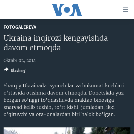
Bosh
sahifaga
boring
Boshiga
FOTOGALEREYA
qayting
BOSH SAHIFA
Ukraina inqirozi kengayishda
Qidiruvga
AMERIKA
davom etmoqda
o'ting
MARKAZIY OSIYO
Oktabr 02, 2014
XALQARO
Ulashing
VATANDOSHLAR
Sharqiy Ukrainada isyonchilar va hukumat kuchlari
MULTIMEDIA
o'rtasida otishma davom etmoqda. Donetskda yuz
IJTIMOIY TARMOQLAR
AMERIKA MANZARALARI
bergan so'nggi to'qnashuvda maktab binosiga
snaryad kelib tushib, to'rt kishi, jumladan, ikki
INGLIZ TILI DARSLARI
XALQARO HAYOT
FACEBOOK
o'qituvchi va ota-onalardan biri halok bo'lgan.
EDITORIAL
VASHINGTON CHOYXONASI
YOUTUBE
MOBIL-SALOM!
INSTAGRAM
Learning English