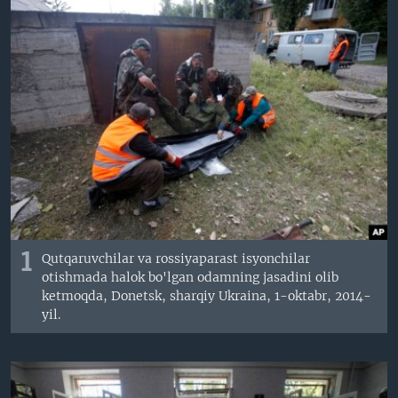
VIDEO
ODNOKLASSNIKI
XABARLAR SURATLARDA
TELEGRAM
TWITTER
SOUNDCLOUD
VOA
1
Qutqaruvchilar va rossiyaparast isyonchilar
otishmada halok bo'lgan odamning jasadini olib
ketmoqda, Donetsk, sharqiy Ukraina, 1-oktabr, 2014-
yil.