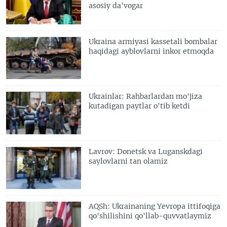
asosiy da'vogar
Ukraina armiyasi kassetali bombalar
haqidagi ayblovlarni inkor etmoqda
Ukrainlar: Rahbarlardan mo'jiza
kutadigan paytlar o'tib ketdi
Lavrov: Donetsk va Luganskdagi
saylovlarni tan olamiz
AQSh: Ukrainaning Yevropa ittifoqiga
qo'shilishini qo'llab-quvvatlaymiz