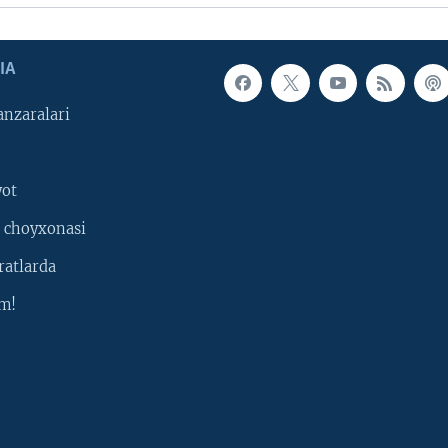
IA
nzaralari
yot
 choyxonasi
ratlarda
m!