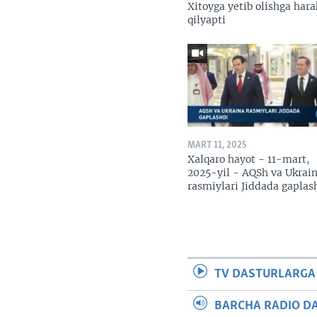
Xitoyga yetib olishga hara
qilyapti
MART 11, 2025
Xalqaro hayot - 11-mart,
2025-yil - AQSh va Ukrai
rasmiylari Jiddada gaplas
TV DASTURLARGA
BARCHA RADIO D