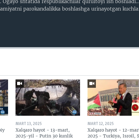
.. Ogayo shtatida respublikachilar qurultoyi ish boshladi.
 jamiyatni parokandalikka boshlashga urinayotgan kuchla
MART 13, 2025
MART 12, 2025
biy
Xalqaro hayot - 13-mart,
Xalqaro hayot - 12-mar
2025-yil - Putin 30 kunlik
2025 - Turkiya, Isroil, 