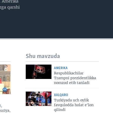
.. Amerika
rga qarshi
Shu mavzuda
AMERIKA
Respublikachilar
Trampni prezidentlikka
nomzod etib tanladi
XALQARO
Turkiyada uch oylik
favqulodda holat e'lon
t,
qilindi
Suriya,