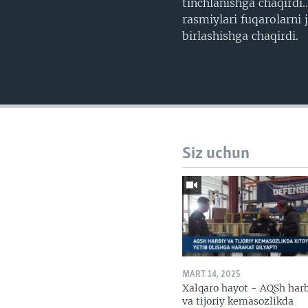
tinchlanishga chaqirdi.
rasmiylari fuqarolarni
birlashishga chaqirdi.
Siz uchun
MART 14, 2025
Xalqaro hayot - AQSh har
va tijoriy kemasozlikda