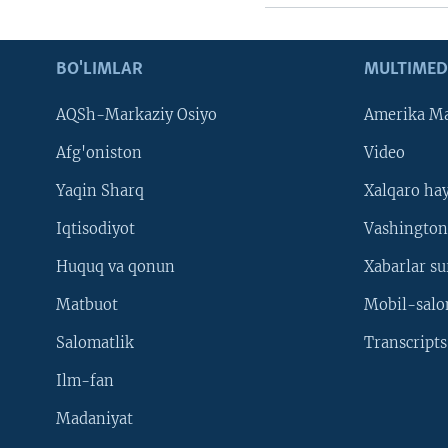
BO'LIMLAR
MULTIMED
AQSh-Markaziy Osiyo
Amerika Ma
Afg'oniston
Video
Yaqin Sharq
Xalqaro ha
Iqtisodiyot
Vashington
Huquq va qonun
Xabarlar su
Matbuot
Mobil-salo
Salomatlik
Transcripts
Ilm-fan
Madaniyat