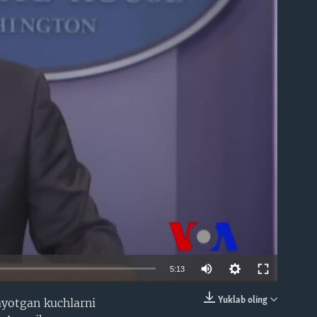
able
5:13
Yuklab oling
ayotgan kuchlarni
EMBED