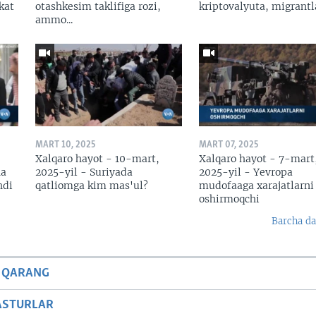
kat
otashkesim taklifiga rozi,
kriptovalyuta, migrantl
ammo...
MART 10, 2025
MART 07, 2025
Xalqaro hayot - 10-mart,
Xalqaro hayot - 7-mart
na
2025-yil - Suriyada
2025-yil - Yevropa
hdi
qatliomga kim mas'ul?
mudofaaga xarajatlarni
oshirmoqchi
Barcha da
 QARANG
ASTURLAR