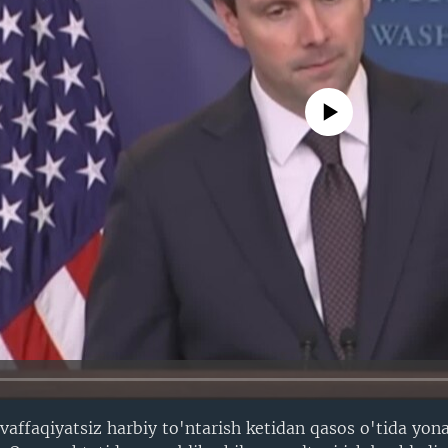
No media source currently avail
vaffaqiyatsiz harbiy to'ntarish ketidan qasos o'tida yon