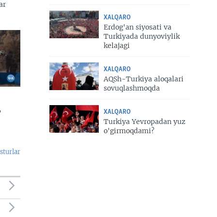
ar
XALQARO
Erdog'an siyosati va
Turkiyada dunyoviylik
kelajagi
XALQARO
AQSh-Turkiya aloqalari
sovuqlashmoqda
,
XALQARO
Turkiya Yevropadan yuz
o'girmoqdami?
sturlar