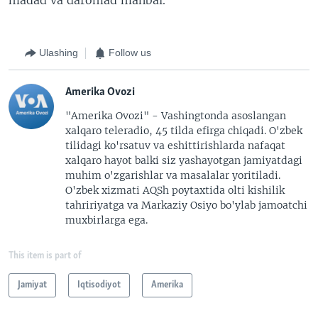
Ulashing
Follow us
Amerika Ovozi
"Amerika Ovozi" - Vashingtonda asoslangan
xalqaro teleradio, 45 tilda efirga chiqadi. O'zbek
tilidagi ko'rsatuv va eshittirishlarda nafaqat
xalqaro hayot balki siz yashayotgan jamiyatdagi
muhim o'zgarishlar va masalalar yoritiladi.
O'zbek xizmati AQSh poytaxtida olti kishilik
tahririyatga va Markaziy Osiyo bo'ylab jamoatchi
muxbirlarga ega.
This item is part of
Jamiyat
Iqtisodiyot
Amerika