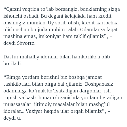
“Qarzni vaqtida to’lab borsangiz, banklarning sizga
ishonchi oshadi. Bu degani kelajakda ham kredit
olishingiz mumkin. Uy sotib olish, kredit kartochka
olish uchun bu juda muhim talab. Odamlarga faqat
mashina emas, imkoniyat ham taklif qilamiz”, -
deydi Shvortz.
Dastur mahalliy idoralar bilan hamkorlikda olib
boriladi.
“Kimga yordam berishni biz boshqa jamoat
tashkilotlari bilan birga hal qilamiz. Boshpanasiz
odamlarga ko’mak ko’rsatadigan dargohlar, ish
topish va kasb-hunar o’rganishda yordam beradigan
muassasalar, ijtimoiy masalalar bilan mashg’ul
idoralar… Vaziyat haqida ular orqali bilamiz”, -
deydi u.