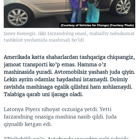
VIDEO
ODNOKLASSNIKI
XABARLAR SURATLARDA
TELEGRAM
TWITTER
Janey Komegis, ikki farzandning onasi, mahalliy nohukumat
SOUNDCLOUD
VOA
tashkilot yordamida mashinali bo'ldi
Amerikada katta shaharlardan tashqariga chiqsangiz,
jamoat transporti ko’p emas. Hamma o’z
mashinasida yuradi. Avtomobilsiz yashash juda qiyin.
Lekin ayrim odamlar haydashni istamaydi. Doimiy
ravishda mashinaga egalik qilishni ham xohlamaydi.
Talabiga qarab uni ijaraga oladi.
Latonya Piyers nihoyat orzusiga yetdi. Yetti
farzandning onasiga mashina nasib qildi. Juda
qiynalib ketgan edi.
“Tirikchilik og’ir. Avtobusda yurardim yoki taksida