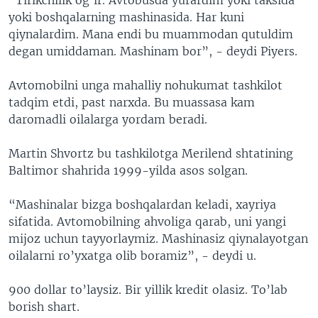
yoki boshqalarning mashinasida. Har kuni
qiynalardim. Mana endi bu muammodan qutuldim
degan umiddaman. Mashinam bor”, - deydi Piyers.
Avtomobilni unga mahalliy nohukumat tashkilot
tadqim etdi, past narxda. Bu muassasa kam
daromadli oilalarga yordam beradi.
Martin Shvortz bu tashkilotga Merilend shtatining
Baltimor shahrida 1999-yilda asos solgan.
“Mashinalar bizga boshqalardan keladi, xayriya
sifatida. Avtomobilning ahvoliga qarab, uni yangi
mijoz uchun tayyorlaymiz. Mashinasiz qiynalayotgan
oilalarni ro’yxatga olib boramiz”, - deydi u.
900 dollar to’laysiz. Bir yillik kredit olasiz. To’lab
borish shart.