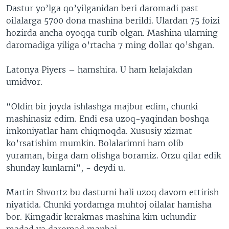
Dastur yo’lga qo’yilganidan beri daromadi past
oilalarga 5700 dona mashina berildi. Ulardan 75 foizi
hozirda ancha oyoqqa turib olgan. Mashina ularning
daromadiga yiliga o’rtacha 7 ming dollar qo’shgan.
Latonya Piyers – hamshira. U ham kelajakdan
umidvor.
“Oldin bir joyda ishlashga majbur edim, chunki
mashinasiz edim. Endi esa uzoq-yaqindan boshqa
imkoniyatlar ham chiqmoqda. Xususiy xizmat
ko’rsatishim mumkin. Bolalarimni ham olib
yuraman, birga dam olishga boramiz. Orzu qilar edik
shunday kunlarni”, - deydi u.
Martin Shvortz bu dasturni hali uzoq davom ettirish
niyatida. Chunki yordamga muhtoj oilalar hamisha
bor. Kimgadir kerakmas mashina kim uchundir
madad va daromad manbai.