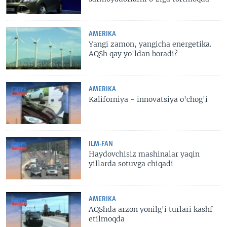
AMERIKA
Yangi zamon, yangicha energetika.
AQSh qay yo'ldan boradi?
AMERIKA
Kaliforniya - innovatsiya o'chog'i
ILM-FAN
Haydovchisiz mashinalar yaqin
yillarda sotuvga chiqadi
AMERIKA
AQShda arzon yonilg'i turlari kashf
etilmoqda