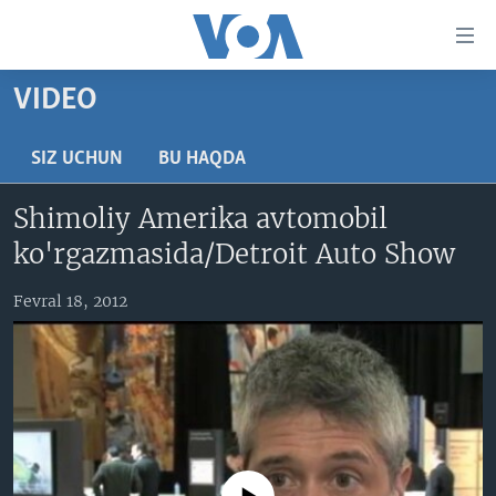
Bosh
sahifaga
boring
Boshiga
VIDEO
qayting
BOSH SAHIFA
Qidiruvga
AMERIKA
SIZ UCHUN
BU HAQDA
o'ting
MARKAZIY OSIYO
Shimoliy Amerika avtomobil
XALQARO
ko'rgazmasida/Detroit Auto Show
VATANDOSHLAR
Fevral 18, 2012
MULTIMEDIA
IJTIMOIY TARMOQLAR
AMERIKA MANZARALARI
INGLIZ TILI DARSLARI
XALQARO HAYOT
FACEBOOK
EDITORIAL
VASHINGTON CHOYXONASI
YOUTUBE
MOBIL-SALOM!
INSTAGRAM
Learning English