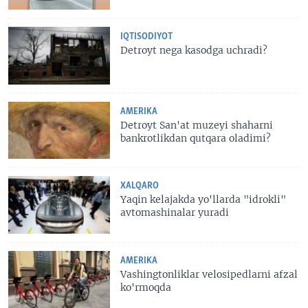
IQTISODIYOT
Detroyt nega kasodga uchradi?
AMERIKA
Detroyt San'at muzeyi shaharni
bankrotlikdan qutqara oladimi?
XALQARO
Yaqin kelajakda yo'llarda "idrokli"
avtomashinalar yuradi
AMERIKA
Vashingtonliklar velosipedlarni afzal
ko'rmoqda