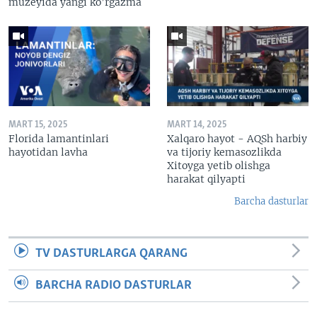
muzeyida yangi ko’rgazma
MART 15, 2025
MART 14, 2025
Florida lamantinlari
Xalqaro hayot - AQSh harbiy
hayotidan lavha
va tijoriy kemasozlikda
Xitoyga yetib olishga
harakat qilyapti
Barcha dasturlar
TV DASTURLARGA QARANG
BARCHA RADIO DASTURLAR