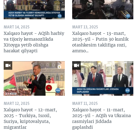
MART 14, 2025
MART 13, 2025
Xalqaro hayot - AQSh harbiy
Xalqaro hayot - 13-mart,
va tijoriy kemasozlikda
2025-yil - Putin 30 kunlik
Xitoyga yetib olishga
otashkesim taklifiga rozi,
harakat qilyapti
ammo...
MART 12, 2025
MART 11, 2025
Xalqaro hayot - 12-mart,
Xalqaro hayot - 11-mart,
2025 - Turkiya, Isroil,
2025-yil - AQSh va Ukraina
Suriya, kriptovalyuta,
rasmiylari Jiddada
migrantlar
gaplashdi