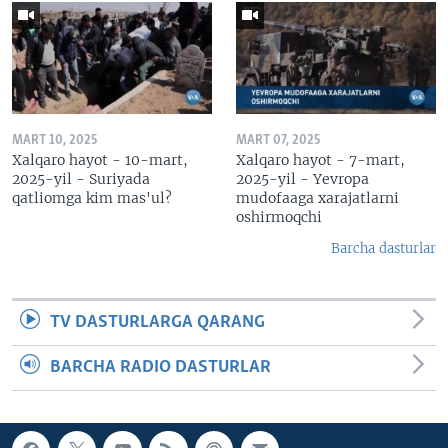
MART 10, 2025
MART 07, 2025
Xalqaro hayot - 10-mart,
Xalqaro hayot - 7-mart,
2025-yil - Suriyada
2025-yil - Yevropa
qatliomga kim mas'ul?
mudofaaga xarajatlarni
oshirmoqchi
Barcha dasturlar
TV DASTURLARGA QARANG
BARCHA RADIO DASTURLAR