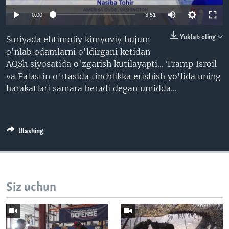
VIDEO
ODNOKLASSNIKI
0:00
3:51
XABARLAR SURATLARDA
TELEGRAM
Yuklab oling
Suriyada ehtimoliy kimyoviy hujum
TWITTER
o'nlab odamlarni o'ldirgani ketidan
AQSh siyosatida o'zgarish kutilayapti... Tramp Isroil
SOUNDCLOUD
VOA
va Falastin o'rtasida tinchlikka erishish yo'lida uning
harakatlari samara beradi degan umidda...
Ulashing
Siz uchun