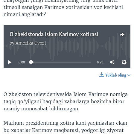
timsoli sanalgan Karimov xotirasidan voz kechishi
nimani anglatadi?
O'zbekistonda Islom Karimov xotirasi
by
Amerika Ovozi
No media source currently available
0:00
6:23
Yuklab oling
O’zbekiston televideniyesida Islom Karimov nomiga
taqiq qo’yilgani haqidagi xabarlarga hozircha biror
rasmiy munosabat bildirmagan.
Marhum prezidentning xotira kuni yaqinlashar ekan,
bu xabarlar Karimov maqbarasi, yodgorligi ziyorat