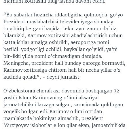
marhum xotirasini ulug’lashda davom etadi.
“Bu xabarlar hozircha iddaoligicha qolmoqda, go’yo
Prezident maslahatchisi televideniyega shunday
topshiriq bergani haqida. Lekin ayni zamonda biz
bilamizki, Karimov xotirasini abadiylashtirish uchun
katta ishlar amalga oshirildi, aeroportga nomi
berildi, yodgorligi ochildi, haykallar qo’yildi, ya’ni
bir-ikki yilda nomi o’chmaydigan darajada.
Meningcha, prezident hali bunday qarorga bormaydi,
Karimov xotirasiga ehtirom hali bir necha yillar o’z
kuchida qoladi”, - deydi jurnalist.
O’zbekistonni chorak asr davomida boshqargan 72
yoshli Islom Karimovning o’limi aksariyat
jamoatchilikni larzaga solgan, sarosimada qoldirgan
voqelik bo’lgan edi. Karimov o’limi ortidan
mamlakatda hokimiyat almashib, prezident
Mirziyoyev islohotlar e’lon qilar ekan, jamoatchilikda