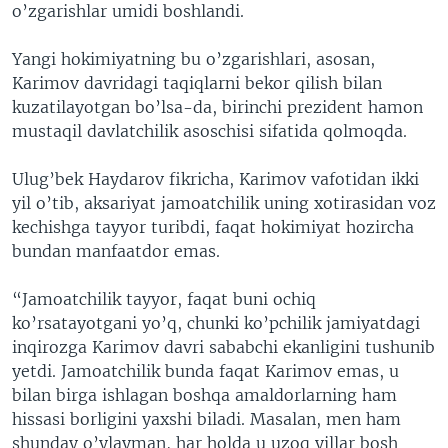
o’zgarishlar umidi boshlandi.
Yangi hokimiyatning bu o’zgarishlari, asosan,
Karimov davridagi taqiqlarni bekor qilish bilan
kuzatilayotgan bo’lsa-da, birinchi prezident hamon
mustaqil davlatchilik asoschisi sifatida qolmoqda.
Ulug’bek Haydarov fikricha, Karimov vafotidan ikki
yil o’tib, aksariyat jamoatchilik uning xotirasidan voz
kechishga tayyor turibdi, faqat hokimiyat hozircha
bundan manfaatdor emas.
“Jamoatchilik tayyor, faqat buni ochiq
ko’rsatayotgani yo’q, chunki ko’pchilik jamiyatdagi
inqirozga Karimov davri sababchi ekanligini tushunib
yetdi. Jamoatchilik bunda faqat Karimov emas, u
bilan birga ishlagan boshqa amaldorlarning ham
hissasi borligini yaxshi biladi. Masalan, men ham
shunday o’ylayman, har holda u uzoq yillar bosh