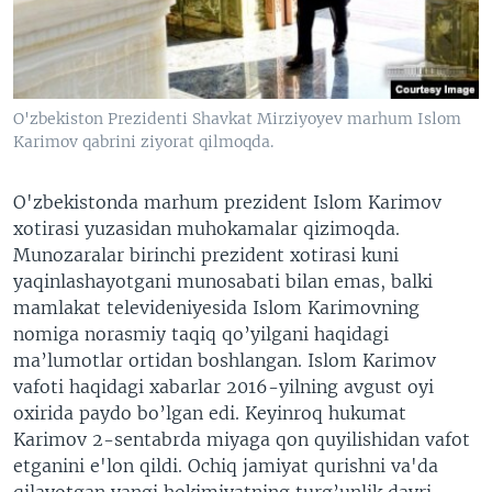
VIDEO
ODNOKLASSNIKI
XABARLAR SURATLARDA
TELEGRAM
TWITTER
O'zbekiston Prezidenti Shavkat Mirziyoyev marhum Islom
SOUNDCLOUD
VOA
Karimov qabrini ziyorat qilmoqda.
O'zbekistonda marhum prezident Islom Karimov
xotirasi yuzasidan muhokamalar qizimoqda.
Munozaralar birinchi prezident xotirasi kuni
yaqinlashayotgani munosabati bilan emas, balki
mamlakat televideniyesida Islom Karimovning
nomiga norasmiy taqiq qo’yilgani haqidagi
ma’lumotlar ortidan boshlangan. Islom Karimov
vafoti haqidagi xabarlar 2016-yilning avgust oyi
oxirida paydo bo’lgan edi. Keyinroq hukumat
Karimov 2-sentabrda miyaga qon quyilishidan vafot
etganini e'lon qildi. Ochiq jamiyat qurishni va'da
qilayotgan yangi hokimiyatning turg’unlik davri