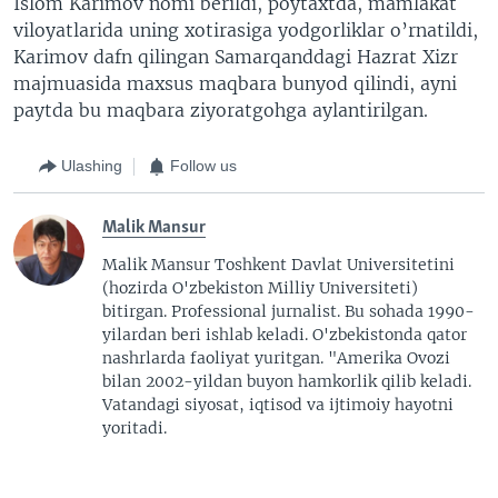
Islom Karimov nomi berildi, poytaxtda, mamlakat
viloyatlarida uning xotirasiga yodgorliklar o’rnatildi,
Karimov dafn qilingan Samarqanddagi Hazrat Xizr
majmuasida maxsus maqbara bunyod qilindi, ayni
paytda bu maqbara ziyoratgohga aylantirilgan.
Ulashing
Follow us
Malik Mansur
Malik Mansur Toshkent Davlat Universitetini
(hozirda O'zbekiston Milliy Universiteti)
bitirgan. Professional jurnalist. Bu sohada 1990-
yilardan beri ishlab keladi. O'zbekistonda qator
nashrlarda faoliyat yuritgan. "Amerika Ovozi
bilan 2002-yildan buyon hamkorlik qilib keladi.
Vatandagi siyosat, iqtisod va ijtimoiy hayotni
yoritadi.