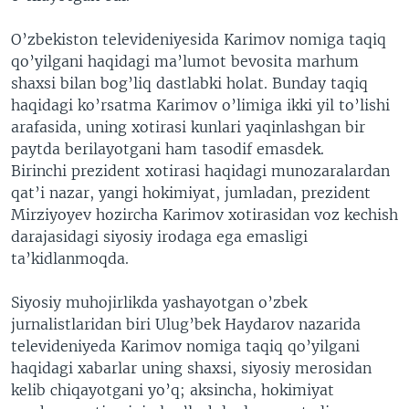
O’zbekiston televideniyesida Karimov nomiga taqiq
qo’yilgani haqidagi ma’lumot bevosita marhum
shaxsi bilan bog’liq dastlabki holat. Bunday taqiq
haqidagi ko’rsatma Karimov o’limiga ikki yil to’lishi
arafasida, uning xotirasi kunlari yaqinlashgan bir
paytda berilayotgani ham tasodif emasdek.
Birinchi prezident xotirasi haqidagi munozaralardan
qat’i nazar, yangi hokimiyat, jumladan, prezident
Mirziyoyev hozircha Karimov xotirasidan voz kechish
darajasidagi siyosiy irodaga ega emasligi
ta’kidlanmoqda.
Siyosiy muhojirlikda yashayotgan o’zbek
jurnalistlaridan biri Ulug’bek Haydarov nazarida
televideniyeda Karimov nomiga taqiq qo’yilgani
haqidagi xabarlar uning shaxsi, siyosiy merosidan
kelib chiqayotgani yo’q; aksincha, hokimiyat