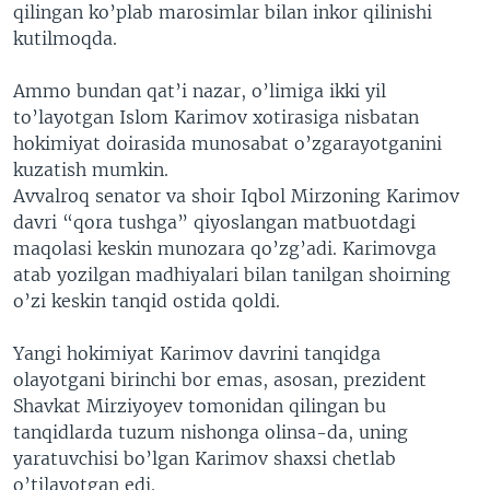
qilingan ko’plab marosimlar bilan inkor qilinishi
kutilmoqda.
Ammo bundan qat’i nazar, o’limiga ikki yil
to’layotgan Islom Karimov xotirasiga nisbatan
hokimiyat doirasida munosabat o’zgarayotganini
kuzatish mumkin.
Avvalroq senator va shoir Iqbol Mirzoning Karimov
davri “qora tushga” qiyoslangan matbuotdagi
maqolasi keskin munozara qo’zg’adi. Karimovga
atab yozilgan madhiyalari bilan tanilgan shoirning
o’zi keskin tanqid ostida qoldi.
Yangi hokimiyat Karimov davrini tanqidga
olayotgani birinchi bor emas, asosan, prezident
Shavkat Mirziyoyev tomonidan qilingan bu
tanqidlarda tuzum nishonga olinsa-da, uning
yaratuvchisi bo’lgan Karimov shaxsi chetlab
o’tilayotgan edi.