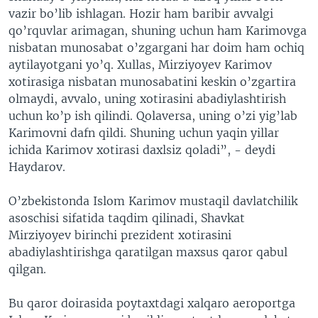
vazir bo’lib ishlagan. Hozir ham baribir avvalgi
qo’rquvlar arimagan, shuning uchun ham Karimovga
nisbatan munosabat o’zgargani har doim ham ochiq
aytilayotgani yo’q. Xullas, Mirziyoyev Karimov
xotirasiga nisbatan munosabatini keskin o’zgartira
olmaydi, avvalo, uning xotirasini abadiylashtirish
uchun ko’p ish qilindi. Qolaversa, uning o’zi yig’lab
Karimovni dafn qildi. Shuning uchun yaqin yillar
ichida Karimov xotirasi daxlsiz qoladi”, - deydi
Haydarov.
O’zbekistonda Islom Karimov mustaqil davlatchilik
asoschisi sifatida taqdim qilinadi, Shavkat
Mirziyoyev birinchi prezident xotirasini
abadiylashtirishga qaratilgan maxsus qaror qabul
qilgan.
Bu qaror doirasida poytaxtdagi xalqaro aeroportga