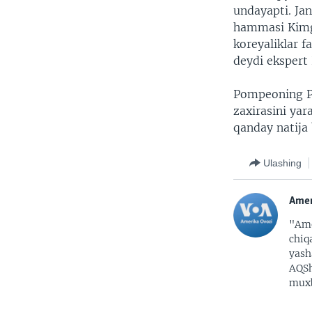
undayapti. Jan
hammasi Kimga
koreyaliklar f
deydi ekspert 
Pompeoning Px
zaxirasini yar
qanday natija
Ulashing
Amer
"Ame
chiq
yash
AQSh
muxb