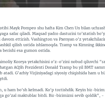
otibi Mayk Pompeo shu hafta Kim Chen Un bilan uchras
aga safar qiladi. Maqsad yadro dasturini to'xtatish bo'
 davom ettirish. Vashington va Pxenyan o'z yetakchilari
tashkil qilish ustida ishlamoqda. Tramp va Kimning ikki
 berishi esa gumon ostida.
Shimoliy Koreya yetakchisini o'z-o'zini nobud qiluvchi "r
hatgan AQSh Prezidenti Donald Tramp bu yil BMT samm
 atadi. G'arbiy Virjiniyadagi siyosiy chiqishida ham u bil
ytdi.
, u ham bo'sh kelmadi. Ko'p tortishdik. Keyin bir-birimi
a go'zal maktublar bitdi. Bir-birimizni sevib qoldik", -