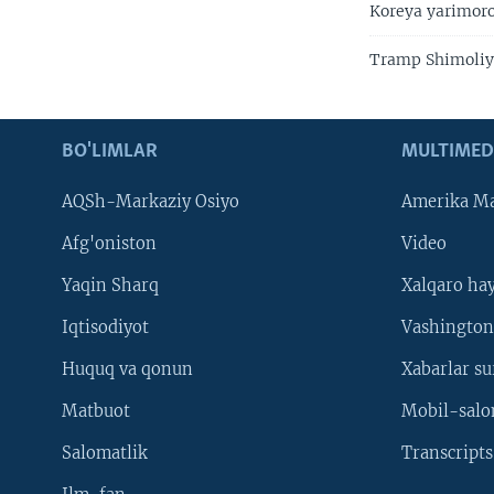
Koreya yarimorol
Tramp Shimoliy 
BO'LIMLAR
MULTIMED
AQSh-Markaziy Osiyo
Amerika Ma
Afg'oniston
Video
Yaqin Sharq
Xalqaro ha
Iqtisodiyot
Vashington
Huquq va qonun
Xabarlar su
Matbuot
Mobil-salo
Salomatlik
Transcripts