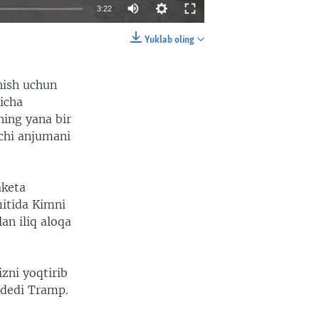
3:22
Yuklab oling
EMBED
SHARE
hish uchun
yicha
ning yana bir
nchi anjumani
aketa
itida Kimni
an iliq aloqa
zni yoqtirib
 dedi Tramp.