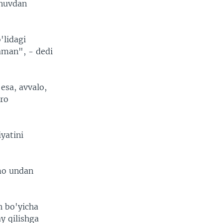
shuvdan
'lidagi
aman", - dedi
esa, avvalo,
aro
iyatini
mmo undan
h bo'yicha
y qilishga