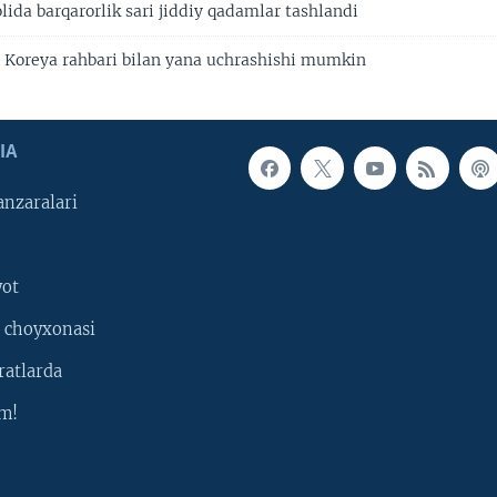
ida barqarorlik sari jiddiy qadamlar tashlandi
Koreya rahbari bilan yana uchrashishi mumkin
IA
nzaralari
yot
 choyxonasi
ratlarda
m!