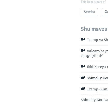
This item is part of
Amerika
X
Shu mavzu
Tramp va Sh
Xalqaro hayo
chiqyaptimi?
Ikki Koreya 
Shimoliy Kor
Tramp-Kim: 
Shimoliy Koreya