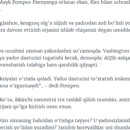
 Mayk Pompeo Pxenyanga otlanar ekan, Kim bilan uchra
.
lashuv, kengroq olg'a siljish va yadrodan xoli bo'lish yo
zni davom ettirish rejasini ishlab chiqamiz degan umidd
a urushini rasman yakunlashni so'ramoqda. Vashington 
ya yadro dasturini tugatishi kerak, demoqda. AQSh xalq
yumshatish talabiga ham qarshilik qilyapti.
ksiyalar o'rnida qoladi. Yadro dasturini to'xtatish imkon
arsa o'zgarmaydi", - dedi Pompeo.
a ko'ra, ikkinchi sammitni tez tashkil qilish mumkin, a
ijani qo'lga kiritish oson emas.
 Kim nimaning bahridan o'tishga tayyor? U yadrosizlanis
erish yo'lidan yuradimi? Janubiy koreyaliklar uni shunda