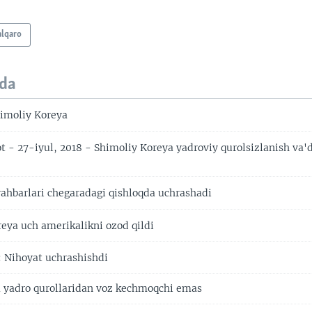
alqaro
da
imoliy Koreya
t - 27-iyul, 2018 - Shimoliy Koreya yadroviy qurolsizlanish va'
rahbarlari chegaradagi qishloqda uchrashadi
eya uch amerikalikni ozod qildi
Nihoyat uchrashishdi
 yadro qurollaridan voz kechmoqchi emas