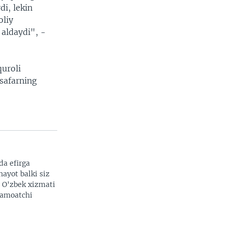
di, lekin
oliy
 aldaydi", -
uroli
 safarning
da efirga
hayot balki siz
. O'zbek xizmati
 jamoatchi