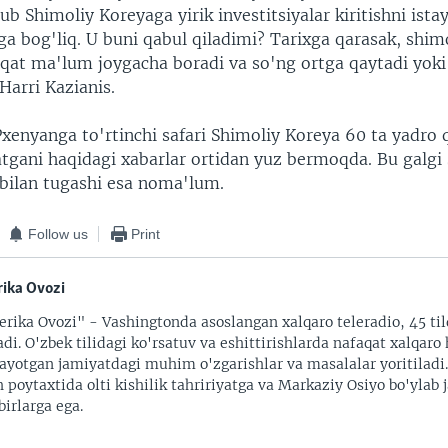
ub Shimoliy Koreyaga yirik investitsiyalar kiritishni istay
 bog'liq. U buni qabul qiladimi? Tarixga qarasak, shim
aqat ma'lum joygacha boradi va so'ng ortga qaytadi yoki
Harri Kazianis.
enyanga to'rtinchi safari Shimoliy Koreya 60 ta yadro q
atgani haqidagi xabarlar ortidan yuz bermoqda. Bu galgi
 bilan tugashi esa noma'lum.
Follow us
Print
ika Ovozi
rika Ovozi" - Vashingtonda asoslangan xalqaro teleradio, 45 til
adi. O'zbek tilidagi ko'rsatuv va eshittirishlarda nafaqat xalqaro 
ayotgan jamiyatdagi muhim o'zgarishlar va masalalar yoritiladi
 poytaxtida olti kishilik tahririyatga va Markaziy Osiyo bo'ylab
irlarga ega.