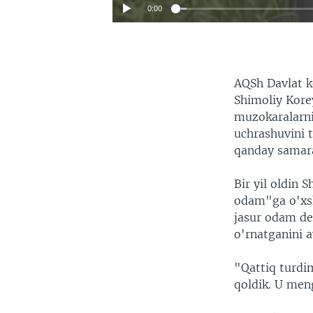
0:00
AQSh Davlat k
Shimoliy Korey
muzokaralarni
uchrashuvini 
qanday samara
Bir yil oldin 
odam"ga o'xs
jasur odam deb
o'rnatganini a
"Qattiq turdim
qoldik. U meng