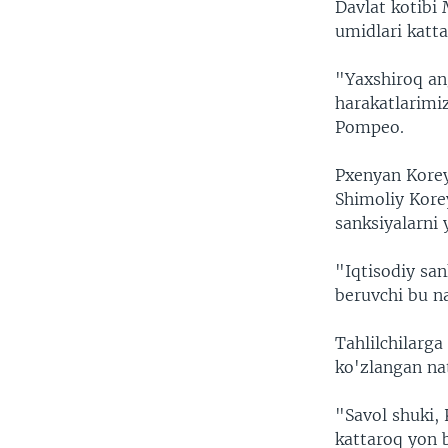
Davlat kotibi
umidlari katta
"Yaxshiroq ang
harakatlarimi
Pompeo.
Pxenyan Korey
Shimoliy Kore
sanksiyalarni 
"Iqtisodiy san
beruvchi bu n
Tahlilchilarg
ko'zlangan nat
"Savol shuki,
kattaroq yon b