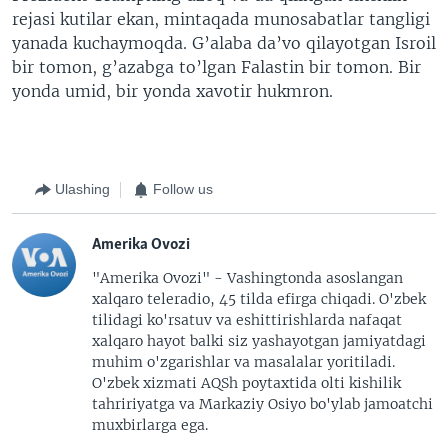
rejasi kutilar ekan, mintaqada munosabatlar tangligi
yanada kuchaymoqda. G’alaba da’vo qilayotgan Isroil
bir tomon, g’azabga to’lgan Falastin bir tomon. Bir
yonda umid, bir yonda xavotir hukmron.
Ulashing
Follow us
Amerika Ovozi
"Amerika Ovozi" - Vashingtonda asoslangan
xalqaro teleradio, 45 tilda efirga chiqadi. O'zbek
tilidagi ko'rsatuv va eshittirishlarda nafaqat
xalqaro hayot balki siz yashayotgan jamiyatdagi
muhim o'zgarishlar va masalalar yoritiladi.
O'zbek xizmati AQSh poytaxtida olti kishilik
tahririyatga va Markaziy Osiyo bo'ylab jamoatchi
muxbirlarga ega.