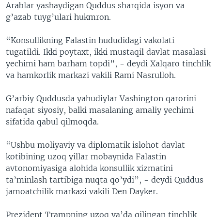
Arablar yashaydigan Quddus sharqida isyon va
g’azab tuyg’ulari hukmron.
“Konsullikning Falastin hududidagi vakolati
tugatildi. Ikki poytaxt, ikki mustaqil davlat masalasi
yechimi ham barham topdi”, - deydi Xalqaro tinchlik
va hamkorlik markazi vakili Rami Nasrulloh.
G’arbiy Quddusda yahudiylar Vashington qarorini
nafaqat siyosiy, balki masalaning amaliy yechimi
sifatida qabul qilmoqda.
“Ushbu moliyaviy va diplomatik islohot davlat
kotibining uzoq yillar mobaynida Falastin
avtonomiyasiga alohida konsullik xizmatini
ta’minlash tartibiga nuqta qo’ydi”, - deydi Quddus
jamoatchilik markazi vakili Den Dayker.
Prezident Trampning uzoq va’da qilingan tinchlik