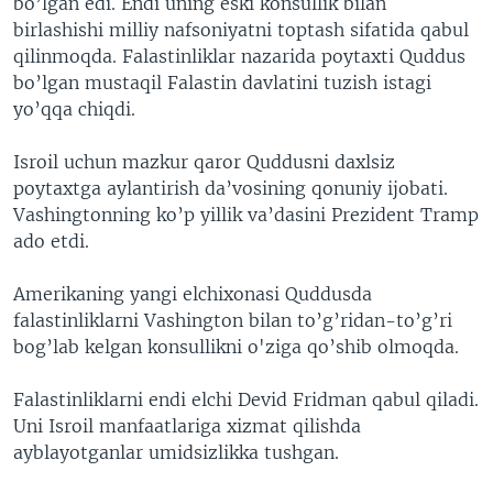
bo’lgan edi. Endi uning eski konsullik bilan
birlashishi milliy nafsoniyatni toptash sifatida qabul
qilinmoqda. Falastinliklar nazarida poytaxti Quddus
bo’lgan mustaqil Falastin davlatini tuzish istagi
yo’qqa chiqdi.
Isroil uchun mazkur qaror Quddusni daxlsiz
poytaxtga aylantirish da’vosining qonuniy ijobati.
Vashingtonning ko’p yillik va’dasini Prezident Tramp
ado etdi.
Amerikaning yangi elchixonasi Quddusda
falastinliklarni Vashington bilan to’g’ridan-to’g’ri
bog’lab kelgan konsullikni o'ziga qo’shib olmoqda.
Falastinliklarni endi elchi Devid Fridman qabul qiladi.
Uni Isroil manfaatlariga xizmat qilishda
ayblayotganlar umidsizlikka tushgan.