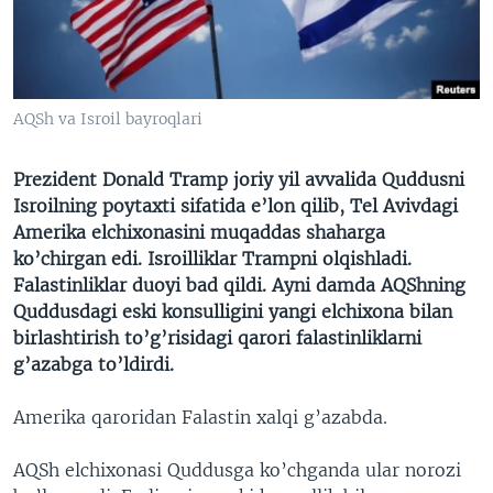
VIDEO
ODNOKLASSNIKI
XABARLAR SURATLARDA
TELEGRAM
TWITTER
AQSh va Isroil bayroqlari
SOUNDCLOUD
VOA
Prezident Donald Tramp joriy yil avvalida Quddusni
Isroilning poytaxti sifatida e’lon qilib, Tel Avivdagi
Amerika elchixonasini muqaddas shaharga
ko’chirgan edi. Isroilliklar Trampni olqishladi.
Falastinliklar duoyi bad qildi. Ayni damda AQShning
Quddusdagi eski konsulligini yangi elchixona bilan
birlashtirish to’g’risidagi qarori falastinliklarni
g’azabga to’ldirdi.
Amerika qaroridan Falastin xalqi g’azabda.
AQSh elchixonasi Quddusga ko’chganda ular norozi