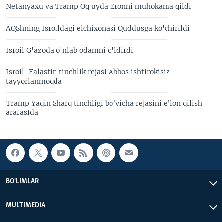
Netanyaxu va Tramp Oq uyda Eronni muhokama qildi
AQShning Isroildagi elchixonasi Quddusga ko'chirildi
Isroil G'azoda o'nlab odamni o'ldirdi
Isroil-Falastin tinchlik rejasi Abbos ishtirokisiz
tayyorlanmoqda
Tramp Yaqin Sharq tinchligi bo’yicha rejasini e’lon qilish
arafasida
BO'LIMLAR
MULTIMEDIA