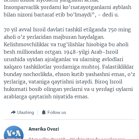
Insonparvarlik yordami ko’rsatayotganlarni ayblash
bilan nizoni bartaraf etib bo’lmaydi”, - dedi u.
70 yil avval Isroil davlati tashkil etilganda 750 ming
aholi o’z yerlaridan majburan haydalgan.
Kelishmovchiliklar va tug’ilishlar hisobiga bu aholi
besh milliondan ortgan. 1948-yilgi Arab-Isroil
urushida uyidan ajralganlar va ularning avlodlari
xalqaro tashkilotlar yordamiga muhtoj. Falastikliklar
bunday nochorlikda, ehson kutib yashashni emas, o’z
yerlariga, vataniga qaytishni istaydi. Biroq Isroil
hukumati bosib olingan yerlarni va u yerdagi uylarni
arablarga qaytarish niyatida emas.
Ulashing
Follow us
Amerika Ovozi