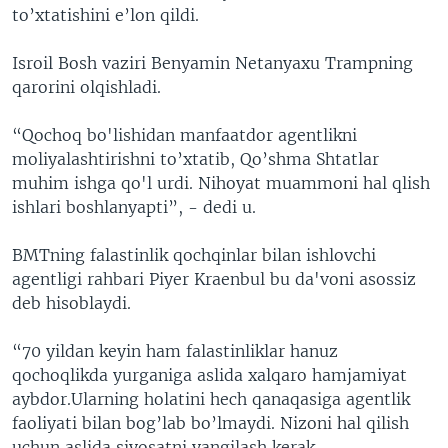
to’xtatishini e’lon qildi.
Isroil Bosh vaziri Benyamin Netanyaxu Trampning
qarorini olqishladi.
“Qochoq bo'lishidan manfaatdor agentlikni
moliyalashtirishni to’xtatib, Qo’shma Shtatlar
muhim ishga qo'l urdi. Nihoyat muammoni hal qlish
ishlari boshlanyapti”, - dedi u.
BMTning falastinlik qochqinlar bilan ishlovchi
agentligi rahbari Piyer Kraenbul bu da'voni asossiz
deb hisoblaydi.
“70 yildan keyin ham falastinliklar hanuz
qochoqlikda yurganiga aslida xalqaro hamjamiyat
aybdor.Ularning holatini hech qanaqasiga agentlik
faoliyati bilan bog’lab bo’lmaydi. Nizoni hal qilish
uchun aslida siyosatni yangilash kerak.