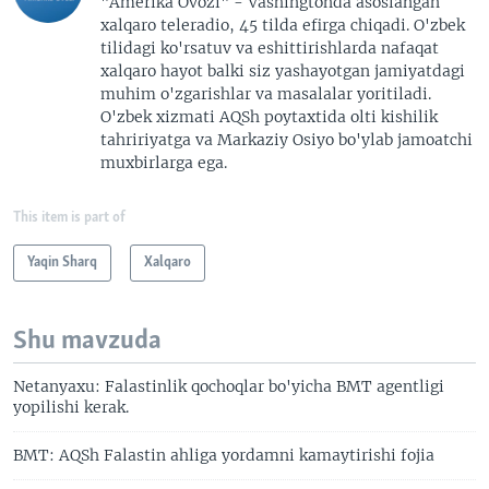
"Amerika Ovozi" - Vashingtonda asoslangan
xalqaro teleradio, 45 tilda efirga chiqadi. O'zbek
tilidagi ko'rsatuv va eshittirishlarda nafaqat
xalqaro hayot balki siz yashayotgan jamiyatdagi
muhim o'zgarishlar va masalalar yoritiladi.
O'zbek xizmati AQSh poytaxtida olti kishilik
tahririyatga va Markaziy Osiyo bo'ylab jamoatchi
muxbirlarga ega.
This item is part of
Yaqin Sharq
Xalqaro
Shu mavzuda
Netanyaxu: Falastinlik qochoqlar bo'yicha BMT agentligi
yopilishi kerak.
BMT: AQSh Falastin ahliga yordamni kamaytirishi fojia