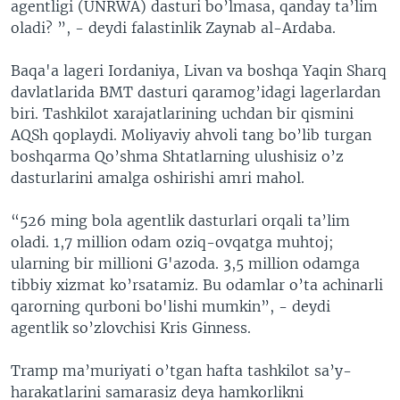
agentligi (UNRWA) dasturi bo’lmasa, qanday ta’lim
oladi? ”, - deydi falastinlik Zaynab al-Ardaba.
Baqa'a lageri Iordaniya, Livan va boshqa Yaqin Sharq
davlatlarida BMT dasturi qaramog’idagi lagerlardan
biri. Tashkilot xarajatlarining uchdan bir qismini
AQSh qoplaydi. Moliyaviy ahvoli tang bo’lib turgan
boshqarma Qo’shma Shtatlarning ulushisiz o’z
dasturlarini amalga oshirishi amri mahol.
“526 ming bola agentlik dasturlari orqali ta’lim
oladi. 1,7 million odam oziq-ovqatga muhtoj;
ularning bir millioni G'azoda. 3,5 million odamga
tibbiy xizmat ko’rsatamiz. Bu odamlar o’ta achinarli
qarorning qurboni bo'lishi mumkin”, - deydi
agentlik so’zlovchisi Kris Ginness.
Tramp ma’muriyati o’tgan hafta tashkilot sa’y-
harakatlarini samarasiz deya hamkorlikni