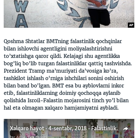
VIDEO
ODNOKLASSNIKI
XABARLAR SURATLARDA
TELEGRAM
TWITTER
SOUNDCLOUD
VOA
Qoshma Shtatlar BMTning falastinlik qochqinlar
bilan ishlovchi agentligini moliyalashtirishni
to’xtatishga qaror qildi. Kelajagi shu agentlikka
bog’liq bo’lib turgan falastinliklar qattiq tashvishda.
Prezident Tramp ma’muriyati da'vosiga ko'ra,
tashkilot ishlash o'rniga ishchilari sonini oshirish
bilan band bo'lgan. BMT esa bu ayblovlarni inkor
etib, falastinliklarning doimiy qochoqqa aylanib
qolishida Isroil-Falastin mojarosini tinch yo’l bilan
hal eta olmagan xalqaro hamjamiyatni aybladi.
Xalqaro hayot - 4-sentabr, 2018 - Falastinliklarga yordam taqdiri
by
Amerika Ovozi