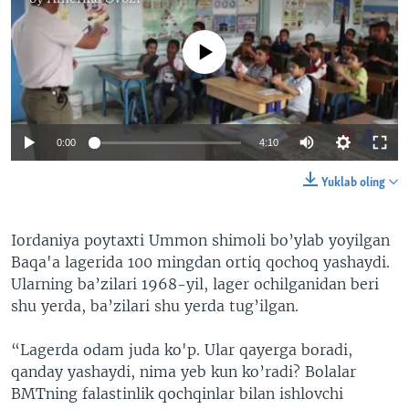
No media source currently available
0:00
4:10
Yuklab oling
​Iordaniya poytaxti Ummon shimoli bo’ylab yoyilgan
Baqa'a lagerida 100 mingdan ortiq qochoq yashaydi.
Ularning ba’zilari 1968-yil, lager ochilganidan beri
shu yerda, ba’zilari shu yerda tug’ilgan.
“Lagerda odam juda ko'p. Ular qayerga boradi,
qanday yashaydi, nima yeb kun ko’radi? Bolalar
BMTning falastinlik qochqinlar bilan ishlovchi