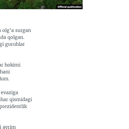
 olg’a surgan
ida qolgan.
gi guruhlar
ar hokimi
ihani
’lum.
 evaziga
ahar qismidagi
prezidentlik
i ayrim