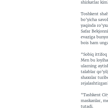
shirkatlar kim
Toshkent shah
bo’yicha savol
yaqinda ro’yx
Safar Bekjonn
evaziga bunyo
bois ham unga
“Sobiq ittifoq
Men bu loyihag
ularning ayti
talablar qo’yi
shaxslar turib
rejalashtirgan
"Tashkent Cit
maskanlar, me
tutadi.