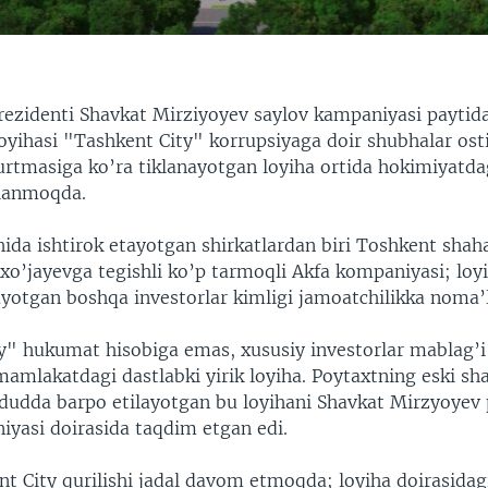
rezidenti Shavkat Mirziyoyev saylov kampaniyasi paytida
 loyihasi "Tashkent City" korrupsiyaga doir shubhalar ost
tmasiga ko’ra tiklanayotgan loyiha ortida hokimiyatda
dlanmoqda.
hida ishtirok etayotgan shirkatlardan biri Toshkent shah
xo’jayevga tegishli ko’p tarmoqli Akfa kompaniyasi; loy
ayotgan boshqa investorlar kimligi jamoatchilikka noma
y" hukumat hisobiga emas, xususiy investorlar mablag’i
mamlakatdagi dastlabki yirik loyiha. Poytaxtning eski sh
ududda barpo etilayotgan bu loyihani Shavkat Mirzyoyev 
iyasi doirasida taqdim etgan edi.
t City qurilishi jadal davom etmoqda; loyiha doirasidag