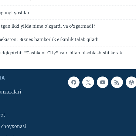
gungi yoshlar
'tgan ikki yilda nima o'zgardi va o'zgarmadi?
kiston: Biznes hamkorlik erkinlik talab qiladi
adqiqotchi: "Tashkent City" xalq bilan hisoblashishi kerak
IA
nzaralari
yot
 choyxonasi