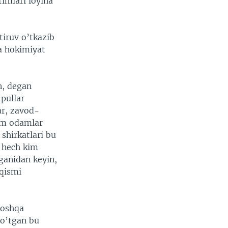
rimlari loyiha
tiruv o’tkazib
da hokimiyat
n, degan
pullar
ar, zavod-
lum odamlar
shirkatlari bu
i hech kim
tganidan keyin,
 qismi
boshqa
 o’tgan bu