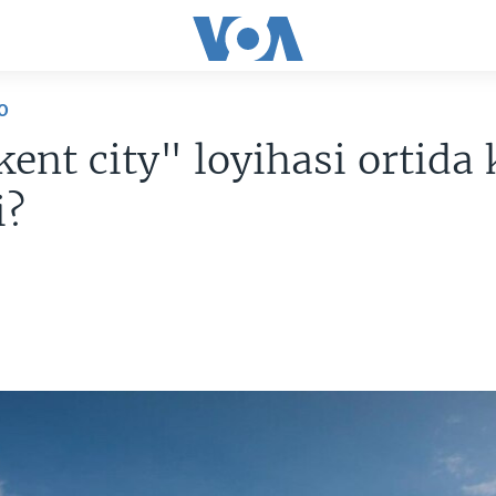
O
ent city" loyihasi ortida
i?