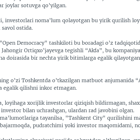
ar joylar sotuvga qo’yilgan.
 investorlari noma’lum qolayotgan bu yirik qurilish loyi
 savol ostida.
 "Open Democracy" tashkiloti bu boradagi o’z tadqiqoti
 Jahongir Ortiqxo’jayevga tegishli “Akfa”, bu kompaniya
iha doirasida bir nechta yirik bitimlarga egalik qilayotga
ning o’zi Toshkentda o’tkazilgan matbuot anjumanida “
 egalik qilishni inkor etmagan.
 loyihaga xorijlik investorlar qiziqish bildirmagan, sha
investor bilan uchrashgan, ulardan rad javobini olgan.
ma’lumotlariga tayanilsa, "Tashkent City" qurilishini m
 bajarmoqda, pudratchimi yoki investor maqomidami, n