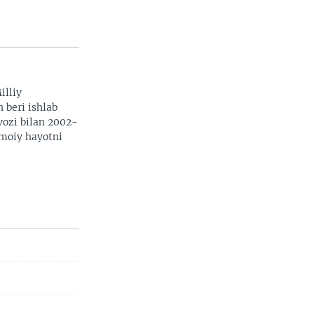
illiy
n beri ishlab
vozi bilan 2002-
imoiy hayotni