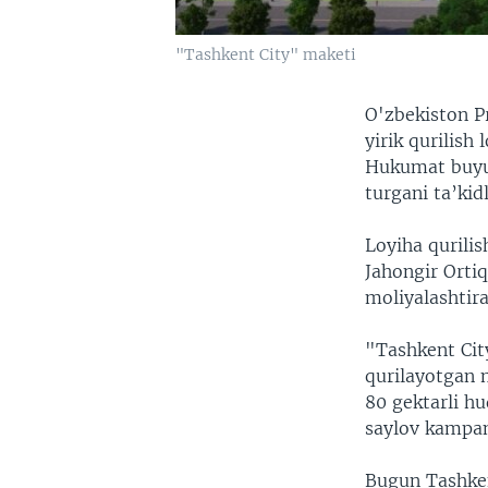
"Tashkent City" maketi
O'zbekiston P
yirik qurilish
Hukumat buyur
turgani ta’ki
Loyiha qurilis
Jahongir Ortiq
moliyalashtir
"Tashkent Cit
qurilayotgan 
80 gektarli h
saylov kampan
Bugun Tashken