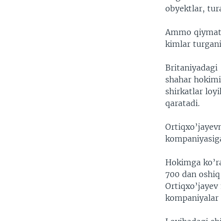
obyektlar, tur
Ammo qiymati,
kimlar turgani
Britaniyadagi
shahar hokimi
shirkatlar loy
qaratadi.
Ortiqxo’jayev
kompaniyasiga
Hokimga ko’ra,
700 dan oshiq 
Ortiqxo’jayev 
kompaniyalar