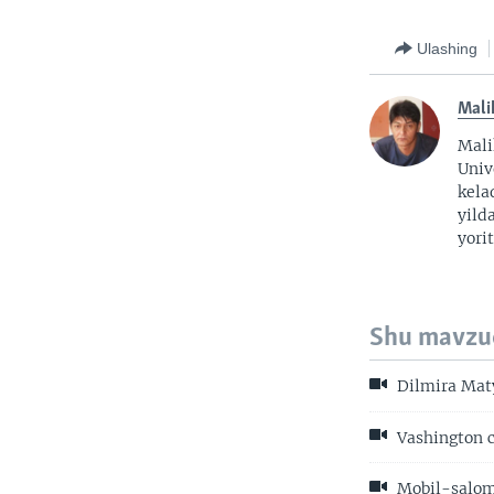
Ulashing
Mali
Mali
Univ
kela
yild
yorit
Shu mavzu
Dilmira Maty
Vashington 
Mobil-salom