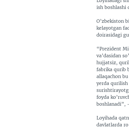
Loyihadagi shi
ish boshlashi
O’zbekiston bi
kelayotgan fao
doirasidagi gu
“Prezident Mi
va’dasidan so
hujjatsiz, qur
fabrika qurib
allaqachon bu 
yerda qurilish
surishtirayotg
foyda ko’ruvch
boshlanadi”, -
Loyihada qatn
davlatlarda r