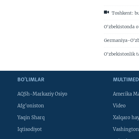
Toshkent: bu
O'zbekistonda o
Germaniya-O'zbe
O'zbekistonlik t
BO'LIMLAR
MULTIMED
AQSh-Markaziy Osiyo
Amerika Ma
Afg'oniston
Video
Yaqin Sharq
Xalqaro ha
Iqtisodiyot
Vashington