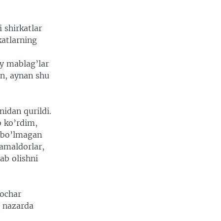
 shirkatlar
katlarning
ay mablag’lar
n, aynan shu
nidan qurildi.
b ko’rdim,
n bo’lmagan
 amaldorlar,
ab olishni
lochar
i nazarda