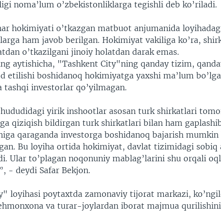
ligi noma’lum o’zbekistonliklarga tegishli deb ko’riladi.
ar hokimiyati o’tkazgan matbuot anjumanida loyihadagi
larga ham javob berilgan. Hokimiyat vakiliga ko’ra, shir
atdan o’tkazilgani jinoiy holatdan darak emas.
ing aytishicha, "Tashkent City"ning qanday tizim, qand
d etilishi boshidanoq hokimiyatga yaxshi ma’lum bo’lga
 tashqi investorlar qo’yilmagan.
 hududidagi yirik inshootlar asosan turk shirkatlari tomo
a qiziqish bildirgan turk shirkatlari bilan ham gaplashi
shiga qaraganda investorga boshidanoq bajarish mumki
lgan. Bu loyiha ortida hokimiyat, davlat tizimidagi sobiq
di. Ular to’plagan noqonuniy mablag’larini shu orqali oql
”, - deydi Safar Bekjon.
y" loyihasi poytaxtda zamonaviy tijorat markazi, ko’ngi
hmonxona va turar-joylardan iborat majmua qurilishin