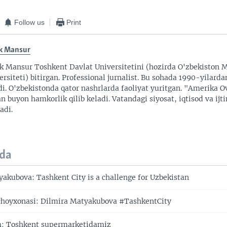
Follow us
Print
k Mansur
k Mansur Toshkent Davlat Universitetini (hozirda O'zbekiston M
ersiteti) bitirgan. Professional jurnalist. Bu sohada 1990-yilarda
di. O'zbekistonda qator nashrlarda faoliyat yuritgan. "Amerika O
an buyon hamkorlik qilib keladi. Vatandagi siyosat, iqtisod va ijt
adi.
da
akubova: Tashkent City is a challenge for Uzbekistan
choyxonasi: Dilmira Matyakubova #TashkentCity
: Toshkent supermarketidamiz