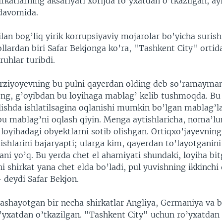
rkatlarning aksariyati xorijda ro’yxatdan o’tkazilgan, ay
 davomida.
lan bog’liq yirik korrupsiyaviy mojarolar bo’yicha surish
llardan biri Safar Bekjonga ko’ra, "Tashkent City" orti
ruhlar turibdi.
rziyoyevning bu pulni qayerdan olding deb so’ramayma
’ng, g’oyibdan bu loyihaga mablag’ kelib tushmoqda. Bu 
ilishda ishlatilsagina oqlanishi mumkin bo’lgan mablag’l
 bu mablag’ni oqlash qiyin. Menga aytishlaricha, noma’
loyihadagi obyektlarni sotib olishgan. Ortiqxo’jayevning 
 ishlarini bajaryapti; ularga kim, qayerdan to’layotganin
ani yo’q. Bu yerda chet el ahamiyati shundaki, loyiha bi
i shirkat yana chet elda bo’ladi, pul yuvishning ikkinchi
 deydi Safar Bekjon.
ashayotgan bir necha shirkatlar Angliya, Germaniya va 
o’yxatdan o’tkazilgan. "Tashkent City" uchun ro’yxatdan