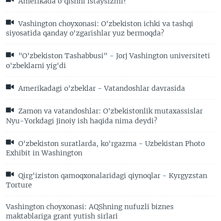
Amerikada o'qishni istaysizmi?
Vashington choyxonasi: O'zbekiston ichki va tashqi
siyosatida qanday o'zgarishlar yuz bermoqda?
"O'zbekiston Tashabbusi" - Jorj Vashington universiteti
o'zbeklarni yig'di
Amerikadagi o'zbeklar - Vatandoshlar davrasida
Zamon va vatandoshlar: O'zbekistonlik mutaxassislar
Nyu-Yorkdagi jinoiy ish haqida nima deydi?
O'zbekiston suratlarda, ko'rgazma - Uzbekistan Photo
Exhibit in Washington
Qirg'iziston qamoqxonalaridagi qiynoqlar - Kyrgyzstan
Torture
Vashington choyxonasi: AQShning nufuzli biznes
maktablariga grant yutish sirlari