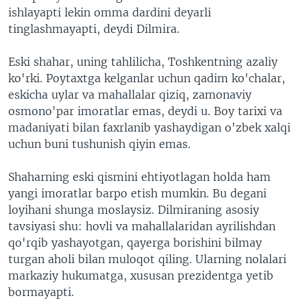
ishlayapti lekin omma dardini deyarli
tinglashmayapti, deydi Dilmira.
Eski shahar, uning tahlilicha, Toshkentning azaliy
ko'rki. Poytaxtga kelganlar uchun qadim ko'chalar,
eskicha uylar va mahallalar qiziq, zamonaviy
osmono'par imoratlar emas, deydi u. Boy tarixi va
madaniyati bilan faxrlanib yashaydigan o'zbek xalqi
uchun buni tushunish qiyin emas.
Shaharning eski qismini ehtiyotlagan holda ham
yangi imoratlar barpo etish mumkin. Bu degani
loyihani shunga moslaysiz. Dilmiraning asosiy
tavsiyasi shu: hovli va mahallalaridan ayrilishdan
qo'rqib yashayotgan, qayerga borishini bilmay
turgan aholi bilan muloqot qiling. Ularning nolalari
markaziy hukumatga, xususan prezidentga yetib
bormayapti.