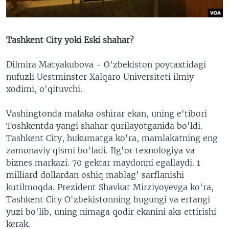
Tashkent City yoki Eski shahar?
Dilmira Matyakubova - O'zbekiston poytaxtidagi
nufuzli Uestminster Xalqaro Universiteti ilmiy
xodimi, o'qituvchi.
Vashingtonda malaka oshirar ekan, uning e'tibori
Toshkentda yangi shahar qurilayotganida bo'ldi.
Tashkent City, hukumatga ko'ra, mamlakatning eng
zamonaviy qismi bo'ladi. Ilg'or texnologiya va
biznes markazi. 70 gektar maydonni egallaydi. 1
milliard dollardan oshiq mablag' sarflanishi
kutilmoqda. Prezident Shavkat Mirziyoyevga ko'ra,
Tashkent City O'zbekistonning bugungi va ertangi
yuzi bo'lib, uning nimaga qodir ekanini aks ettirishi
kerak.