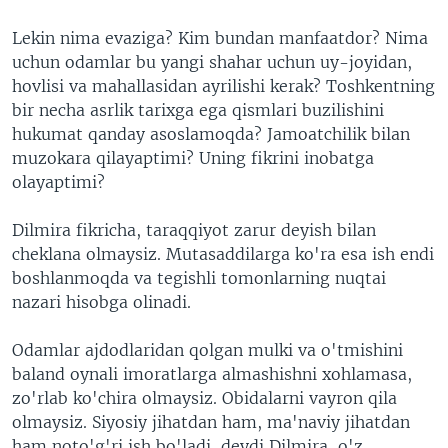
Lekin nima evaziga? Kim bundan manfaatdor? Nima
uchun odamlar bu yangi shahar uchun uy-joyidan,
hovlisi va mahallasidan ayrilishi kerak? Toshkentning
bir necha asrlik tarixga ega qismlari buzilishini
hukumat qanday asoslamoqda? Jamoatchilik bilan
muzokara qilayaptimi? Uning fikrini inobatga
olayaptimi?
Dilmira fikricha, taraqqiyot zarur deyish bilan
cheklana olmaysiz. Mutasaddilarga ko'ra esa ish endi
boshlanmoqda va tegishli tomonlarning nuqtai
nazari hisobga olinadi.
Odamlar ajdodlaridan qolgan mulki va o'tmishini
baland oynali imoratlarga almashishni xohlamasa,
zo'rlab ko'chira olmaysiz. Obidalarni vayron qila
olmaysiz. Siyosiy jihatdan ham, ma'naviy jihatdan
ham noto'g'ri ish bo'ladi, deydi Dilmira, o'z