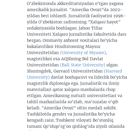
O'zbekistonda akkreditatsiyadan o'tgan yagona
amerikalik jurnalist. "Amerika Ovozi"da 2002-
yildan beri ishlaydi. Jurnalistik faoliyatini 1996-
yilda O'zbekiston radiosining "Xalqaro hayot"
redaksiyasida boshlagan. Jahon Tillar
Universiteti Xalqaro jurnalistika fakultetida dars
bergan. Ommaviy axborot vositalari bo'yicha
bakalavrlikni Hindistonning Maysur
Universitetidan
(University of Mysore)
,
magistrlikni esa AQShning Bol Davlat
Universitetidan
(Ball State University)
olgan.
Shuningdek, Garvard Universitetidan
(Harvard
University)
davlat boshqaruvi va liderlik bo'yicha
magistrlik diplomiga ega. Jurnalistik va ilmiy
materiallari qator xalqaro manbalarda chop
etilgan. Amerikaning nufuzli universitetlari va
tahlil markazlarida so'zlab, ma'ruzalar o'qib
keladi. "Amerika Ovozi" oltin medali sohibi.
Tashkilotda gender va jurnalistika bo'yicha
kengash raisi. Toshkent viloyati Bo'stonliq
tumani Qo'shqo'rg'on qishlog'ida ziyoli oilasida