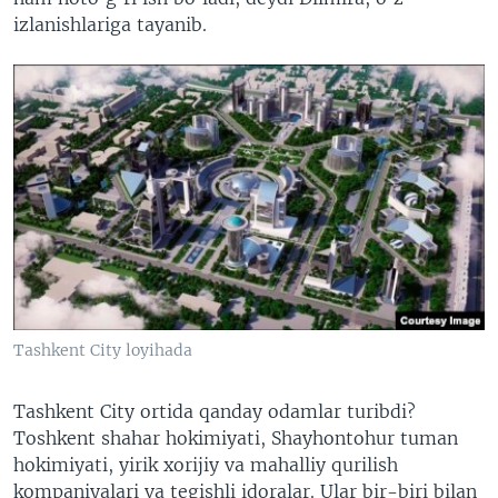
izlanishlariga tayanib.
Tashkent City loyihada
Tashkent City ortida qanday odamlar turibdi?
Toshkent shahar hokimiyati, Shayhontohur tuman
hokimiyati, yirik xorijiy va mahalliy qurilish
kompaniyalari va tegishli idoralar. Ular bir-biri bilan