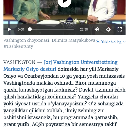
No media source currently available
VIDEO
ODNOKLASSNIKI
XABARLAR SURATLARDA
TELEGRAM
TWITTER
0:00
22:30
SOUNDCLOUD
VOA
Vashington choyxonasi: Dilmira Matyakubova
Yuklab oling
#TashkentCity
VASHINGTON —
Jorj Vashington Universitetining
Markaziy Osiyo dasturi
doirasida har yili Markaziy
Osiyo va Ozarbayjondan 10 ga yaqin yosh mutaxassis
Vashingtonda malaka oshiradi. Biror muammoga
qarshi kurashayotgan faolmisiz? Davlat tizimini isloh
qilish harakatidagi xodimmisiz? Yangicha choralar
yoki siyosat ustida o'ylanayapsizmi? O'z sohangizda
yangiliklar qilishni xohlab, ilmiy zehningizni
oshirishni istasangiz, bu programmada qatnashib,
grant yutib, AQSh poytaxtiga bir semestrga taklif