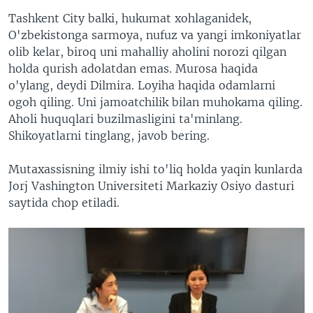
Tashkent City balki, hukumat xohlaganidek,
O'zbekistonga sarmoya, nufuz va yangi imkoniyatlar
olib kelar, biroq uni mahalliy aholini norozi qilgan
holda qurish adolatdan emas. Murosa haqida
o'ylang, deydi Dilmira. Loyiha haqida odamlarni
ogoh qiling. Uni jamoatchilik bilan muhokama qiling.
Aholi huquqlari buzilmasligini ta'minlang.
Shikoyatlarni tinglang, javob bering.
Mutaxassisning ilmiy ishi to'liq holda yaqin kunlarda
Jorj Vashington Universiteti Markaziy Osiyo dasturi
saytida chop etiladi.