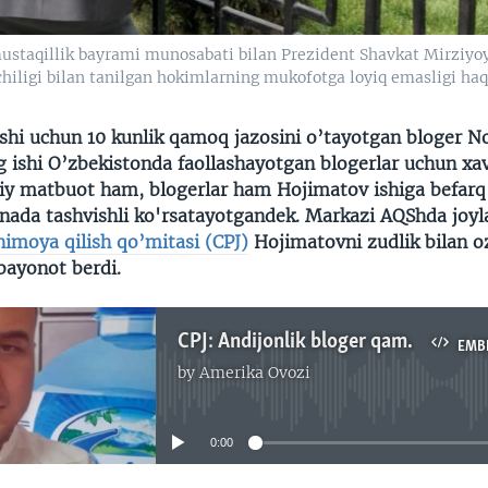
ustaqillik bayrami munosabati bilan Prezident Shavkat Mirziyo
hiligi bilan tanilgan hokimlarning mukofotga loyiq emasligi haqi
ishi uchun 10 kunlik qamoq jazosini o’tayotgan bloger N
ishi O’zbekistonda faollashayotgan blogerlar uchun xavo
 matbuot ham, blogerlar ham Hojimatov ishiga befarq
anada tashvishli ko'rsatayotgandek. Markazi AQShda joy
 himoya qilish qo’mitasi (CPJ)
Hojimatovni zudlik bilan o
bayonot berdi.
CPJ: Andijonlik bloger qamoqda ekani adolatsizlik
EMB
by
Amerika Ovozi
No media source currently available
0:00