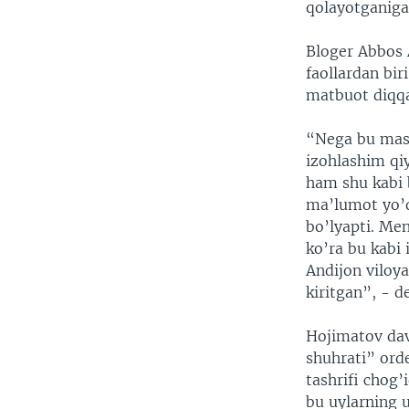
qolayotganiga 
Bloger Abbos 
faollardan bi
matbuot diqqa
“Nega bu masa
izohlashim qi
ham shu kabi 
ma’lumot yo’ql
bo’lyapti. M
ko’ra bu kabi 
Andijon viloy
kiritgan”, - d
Hojimatov dav
shuhrati” ord
tashrifi chog’
bu uylarning u