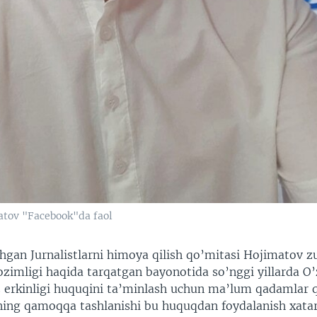
atov "Facebook"da faol
hgan Jurnalistlarni himoya qilish qo’mitasi Hojimatov zu
lozimligi haqida tarqatgan bayonotida so’nggi yillarda O
 erkinligi huquqini ta’minlash uchun ma’lum qadamlar 
ng qamoqqa tashlanishi bu huquqdan foydalanish xatar