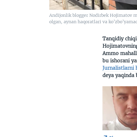
Andijonlik blogger Nodirbek Hojimatov m
olgan, aynan haqoratlari va ko’zbo’yamac
Tanqidiy chiq
Hojimatovning 
Ammo mahalliy
bu ishorani y
Jurnalistlarni
deya yaqinda 