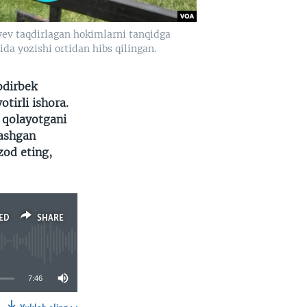
yev taqdirlagan hokimlarni tanqidga
da yozishi ortidan hibs qilingan.
odirbek
tirli ishora.
 qolayotgani
lashgan
zod eting,
ED
SHARE
7:46