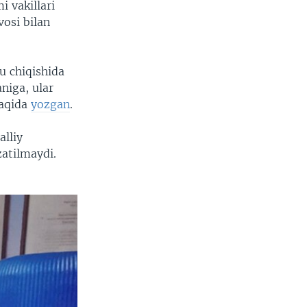
 vakillari
osi bilan
u chiqishida
aniga, ular
haqida
yozgan
.
alliy
atilmaydi.