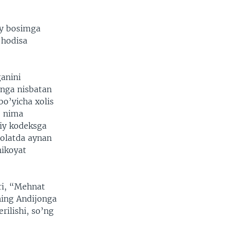
ay bosimga
 hodisa
ganini
enga nisbatan
o’yicha xolis
, nima
iy kodeksga
 holatda aynan
hikoyat
ri, “Mehnat
ning Andijonga
rilishi, so’ng