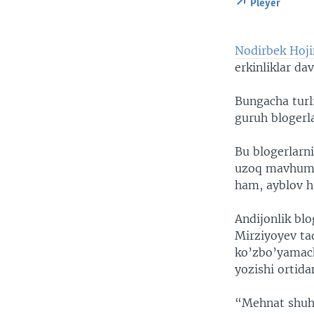
Pleyer
Nodirbek Hoj
erkinliklar da
Bungacha turl
guruh blogerl
Bu blogerlarni
uzoq mavhum a
ham, ayblov h
Andijonlik bl
Mirziyoyev ta
ko’zbo’yamach
yozishi ortida
“Mehnat shuhr