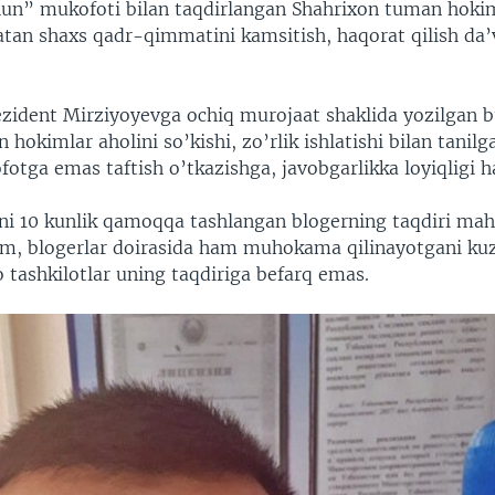
hun” mukofoti bilan taqdirlangan Shahrixon tuman hokimi
atan shaxs qadr-qimmatini kamsitish, haqorat qilish da’v
zident Mirziyoyevga ochiq murojaat shaklida yozilgan b
hokimlar aholini so’kishi, zo’rlik ishlatishi bilan tanilg
fotga emas taftish o’tkazishga, javobgarlikka loyiqligi 
ni 10 kunlik qamoqqa tashlangan blogerning taqdiri mah
, blogerlar doirasida ham muhokama qilinayotgani kuz
tashkilotlar uning taqdiriga befarq emas.