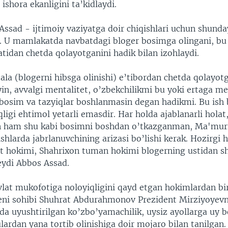
ishora ekanligini ta’kidlaydi.
Assad - ijtimoiy vaziyatga doir chiqishlari uchun shund
ri. U mamlakatda navbatdagi bloger bosimga olingani, bu
tidan chetda qolayotganini hadik bilan izohlaydi.
la (blogerni hibsga olinishi) e’tibordan chetda qolayot
yin, avvalgi mentalitet, o’zbekchilikmi bu yoki ertaga m
bosim va tazyiqlar boshlanmasin degan hadikmi. Bu ish b
igi ehtimol yetarli emasdir. Har holda ajablanarli holat
en ham shu kabi bosimni boshdan o’tkazganman, Ma'mur
ishlarda jabrlanuvchining arizasi bo’lishi kerak. Hozirgi
at hokimi, Shahrixon tuman hokimi blogerning ustidan s
eydi Abbos Assad.
lat mukofotiga noloyiqligini qayd etgan hokimlardan bi
eni sohibi Shuhrat Abdurahmonov Prezident Mirziyoyev
ida uyushtirilgan ko’zbo’yamachilik, uysiz ayollarga uy be
lardan yana tortib olinishiga doir mojaro bilan tanilgan.