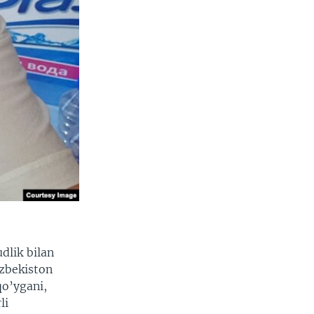
dlik bilan
’zbekiston
qo’ygani,
li