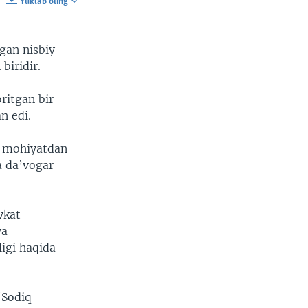
Yuklab oling
SHARE
gan nisbiy
biridir.
ritgan bir
n edi.
sl mohiyatdan
a da’vogar
vkat
va
igi haqida
“Sodiq