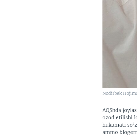
Nodirbek Hojim
AQShda joylas
ozod etilishi 
hukumati so’z
ammo blogerni