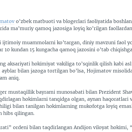
EMBED
imatov
o’zbek matbuoti va blogerlari faoliyatida boshlan
vrida ma’muriy qamoq jazosiga loyiq ko’rilgan faollardan 
i ijtimoiy muammolarni ko’targan, diniy mavzuni faol yo
ar 10 kundan 15 kungacha qamoq jazosini o’tab chiqishga
ng aksariyati hokimiyat vakiliga to’sqinlik qilish kabi a
yblar bilan jazoga tortilgan bo’lsa, Hojimatov misolid
am aniq.
oger mustaqillik bayrami munosabati bilan Prezident Sha
qdirlagan hokimlarni tanqidga olgan, aynan haqoratlari 
iligi bilan tanilgan hokimlarning mukofotga loyiq emasl
n hibs qilingan.
ati” ordeni bilan taqdirlangan Andijon viloyat hokimi, 