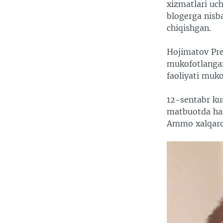
xizmatlari uc
blogerga nisb
chiqishgan.
Hojimatov Pre
mukofotlangan 
faoliyati muko
12-sentabr ku
matbuotda ham
Ammo xalqaro 