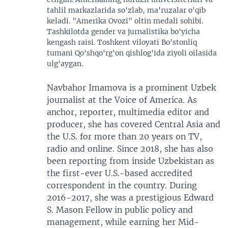
tahlil markazlarida so'zlab, ma'ruzalar o'qib
keladi. "Amerika Ovozi" oltin medali sohibi.
Tashkilotda gender va jurnalistika bo'yicha
kengash raisi. Toshkent viloyati Bo'stonliq
tumani Qo'shqo'rg'on qishlog'ida ziyoli oilasida
ulg'aygan.
Navbahor Imamova is a prominent Uzbek
journalist at the Voice of America. As
anchor, reporter, multimedia editor and
producer, she has covered Central Asia and
the U.S. for more than 20 years on TV,
radio and online. Since 2018, she has also
been reporting from inside Uzbekistan as
the first-ever U.S.-based accredited
correspondent in the country. During
2016-2017, she was a prestigious Edward
S. Mason Fellow in public policy and
management, while earning her Mid-