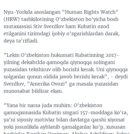
Nyu-Yorkda asoslangan "Human Rights Watch"
(HRW) tashkilotining O'zbekiston bo'yicha bosh
mutaxassisi Stiv Sverdlov ham Kubatin ozod
etilganini tizimdagi ijobiy o'zgarishlardan darak,
deya ta'rifladi.
"Lekin O'zbekiston hukumati Kubatinning 2017-
yilning dekabrIda qamoqda qiynoqqa solingani
yuzasidan tekshiruv olib borishi kerak. Uni qiynoqqa
solganlar qonun oldida javob berishi kerak", - deydi
Sverdlov, "Amerika Ovozi" ga masala yuzasidan
munosabat bildirar ekan.
"Yana bir narsa juda muhim: O'zbekiston
qamoqxonasida Kubatin singari 157-moddaga ko'ra,
ya'ni siyosiy motivlar bilan davlatga qarshi xiyonat
yoki josuslikda ayblanib qamalganlar ko'p, xususan