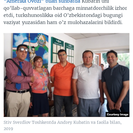
“Amerika Ovozi” bilan suhbatda
Kubatin uni
qo’llab-quvvatlagan barchaga minnatdorchilik izhor
etdi, turkshunoslikka oid O’zbekistondagi bugungi
vaziyat yuzasidan ham o’z mulohazalarini bildirdi.
Stiv Sverdlov Toshkentda Andrey Kubatin va faolla bilan,
2019