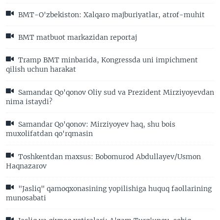
BMT-O'zbekiston: Xalqaro majburiyatlar, atrof-muhit
BMT matbuot markazidan reportaj
Tramp BMT minbarida, Kongressda uni impichment
qilish uchun harakat
Samandar Qo'qonov Oliy sud va Prezident Mirziyoyevdan
nima istaydi?
Samandar Qo'qonov: Mirziyoyev haq, shu bois
muxolifatdan qo'rqmasin
Toshkentdan maxsus: Bobomurod Abdullayev/Usmon
Haqnazarov
"Jasliq" qamoqxonasining yopilishiga huquq faollarining
munosabati