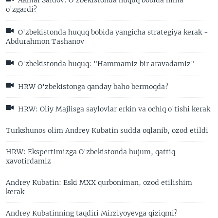
Akmal Saidov: O'zbekistonda huquq bobida nima
o'zgardi?
O'zbekistonda huquq bobida yangicha strategiya kerak -
Abdurahmon Tashanov
O'zbekistonda huquq: "Hammamiz bir aravadamiz"
HRW O'zbekistonga qanday baho bermoqda?
HRW: Oliy Majlisga saylovlar erkin va ochiq o'tishi kerak
Turkshunos olim Andrey Kubatin sudda oqlanib, ozod etildi
HRW: Ekspertimizga O'zbekistonda hujum, qattiq
xavotirdamiz
Andrey Kubatin: Eski MXX qurboniman, ozod etilishim
kerak
Andrey Kubatinning taqdiri Mirziyoyevga qiziqmi?