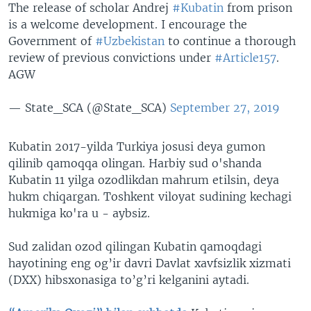
The release of scholar Andrej
#Kubatin
from prison
is a welcome development. I encourage the
Government of
#Uzbekistan
to continue a thorough
review of previous convictions under
#Article157
.
AGW
— State_SCA (@State_SCA)
September 27, 2019
Kubatin 2017-yilda Turkiya josusi deya gumon
qilinib qamoqqa olingan. Harbiy sud o'shanda
Kubatin 11 yilga ozodlikdan mahrum etilsin, deya
hukm chiqargan. Toshkent viloyat sudining kechagi
hukmiga ko'ra u - aybsiz.
Sud zalidan ozod qilingan Kubatin qamoqdagi
hayotining eng og’ir davri Davlat xavfsizlik xizmati
(DXX) hibsxonasiga to’g’ri kelganini aytadi.