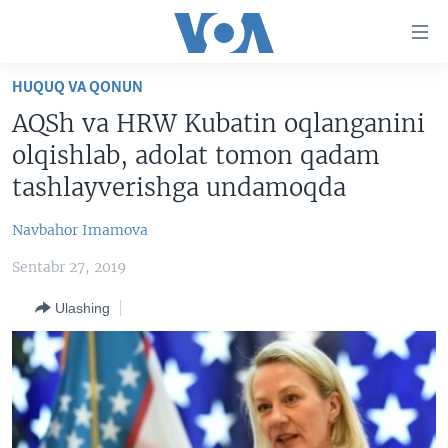
Bosh
sahifaga
boring
Boshiga
HUQUQ VA QONUN
qayting
BOSH SAHIFA
AQSh va HRW Kubatin oqlanganini
Qidiruvga
AMERIKA
olqishlab, adolat tomon qadam
o'ting
MARKAZIY OSIYO
tashlayverishga undamoqda
XALQARO
Navbahor Imamova
VATANDOSHLAR
Sentabr 27, 2019
MULTIMEDIA
Ulashing
IJTIMOIY TARMOQLAR
AMERIKA MANZARALARI
INGLIZ TILI DARSLARI
XALQARO HAYOT
FACEBOOK
EDITORIAL
VASHINGTON CHOYXONASI
YOUTUBE
MOBIL-SALOM!
INSTAGRAM
Learning English