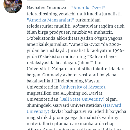
Navbahor Imamova -
"Amerika Ovozi"
teleradiosining yetakchi multimedia jurnalisti.
"Amerika Manzaralari"
turkumidagi
teledasturlar muallifi. Ko'rsatuvlar taqdim etish
bilan birga prodyuser, muxbir va muharrir.
O'zbekistonda akkreditatsiyadan o'tgan yagona
amerikalik jurnalist. "Amerika Ovozi"da 2002-
yildan beri ishlaydi. Jurnalistik faoliyatini 1996-
yilda O'zbekiston radiosining "Xalqaro hayot"
redaksiyasida boshlagan. Jahon Tillar
Universiteti Xalqaro jurnalistika fakultetida dars
bergan. Ommaviy axborot vositalari bo'yicha
bakalavrlikni Hindistonning Maysur
Universitetidan
(University of Mysore)
,
magistrlikni esa AQShning Bol Davlat
Universitetidan
(Ball State University)
olgan.
Shuningdek, Garvard Universitetidan
(Harvard
University)
davlat boshqaruvi va liderlik bo'yicha
magistrlik diplomiga ega. Jurnalistik va ilmiy
materiallari qator xalqaro manbalarda chop
etilgan. Amerikaning nufuzli universitetlari va