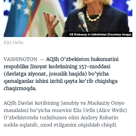
VIDEO
ODNOKLASSNIKI
XABARLAR SURATLARDA
TELEGRAM
TWITTER
SOUNDCLOUD
VOA
Elis Uells
VASHINGTON —
AQSh O'zbekiston hukumatini
respublika Jinoyat kodeksining 157-moddasi
(davlatga xiyonat, josuslik haqida) bo'yicha
qamalganlar ishini izchil qayta ko'rib chiqishga
chaqirmoqda.
AQSh Davlat kotibining Janubiy va Markaziy Osiyo
masalalari bo'yicha muovini Elis Uells (Alice Wells)
O'zbekistonda turkshunos olim Andrey Kubatin
sudda oqlanib, ozod etilganini olqishlab chiqdi.