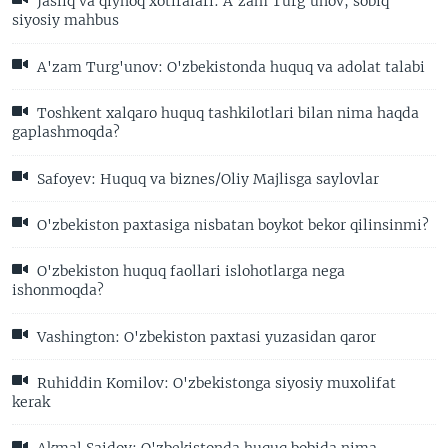
Jasliq va qiynoq xotiralari: A'zam Turg'unov, sobiq
siyosiy mahbus
A'zam Turg'unov: O'zbekistonda huquq va adolat talabi
Toshkent xalqaro huquq tashkilotlari bilan nima haqda
gaplashmoqda?
Safoyev: Huquq va biznes/Oliy Majlisga saylovlar
O'zbekiston paxtasiga nisbatan boykot bekor qilinsinmi?
O'zbekiston huquq faollari islohotlarga nega
ishonmoqda?
Vashington: O'zbekiston paxtasi yuzasidan qaror
Ruhiddin Komilov: O'zbekistonga siyosiy muxolifat
kerak