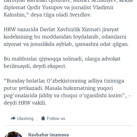
harbiylar Ravshan Qosimov, Alisher Achildiyev, keksa
diplomat Qodir Yusupov va jurnalist Vladimir
Kaloshin," deya tilga oladi Sverdlov.
HRW nazarida Davlat Xavfsizlik Xizmati jinoyat
kodeksining bu moddasidan foydalanib, odamlarni
xiyonat va josuslikda ayblab, qamashni odat qilgan.
Bu mahbuslar qiynoqqa solinadi, ularga advokat
berilmaydi, deydi ekspert.
"Bunday holatlar O'zbekistonning adliya tizimiga
putur yetkazadi. Masala hukumatning yuqori
pog'onalarida jiddiy va chuqur o'rganilishi lozim", -
deydi HRW vakili.
Ulashing
Follow us
Navbahor Imamova