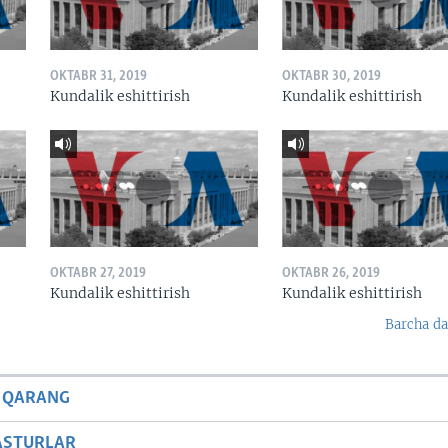
OKTABR 31, 2019
OKTABR 30, 2019
Kundalik eshittirish
Kundalik eshittirish
OKTABR 27, 2019
OKTABR 26, 2019
Kundalik eshittirish
Kundalik eshittirish
Barcha da
 QARANG
ASTURLAR