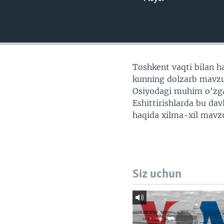
VIDEO
ODNOKLASSNIKI
XABARLAR SURATLARDA
TELEGRAM
TWITTER
SOUNDCLOUD
Toshkent vaqti bilan ha
kunning dolzarb mavzul
Osiyodagi muhim o'zgari
Eshittirishlarda bu da
haqida xilma-xil mavzu
Siz uchun