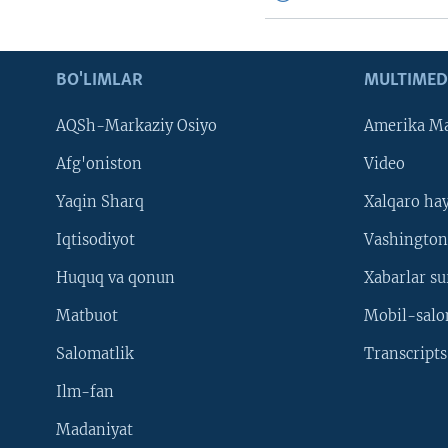
BO'LIMLAR
MULTIMED
AQSh-Markaziy Osiyo
Amerika Ma
Afg'oniston
Video
Yaqin Sharq
Xalqaro ha
Iqtisodiyot
Vashington
Huquq va qonun
Xabarlar su
Matbuot
Mobil-salo
Salomatlik
Transcripts
Ilm-fan
Madaniyat