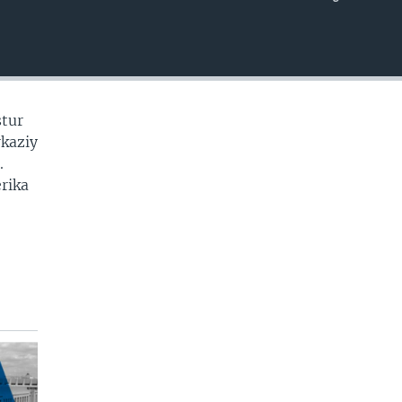
EMBED
stur
rkaziy
.
erika