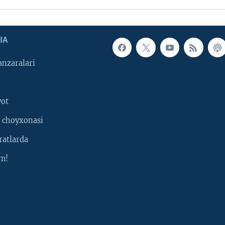
IA
nzaralari
yot
 choyxonasi
ratlarda
m!