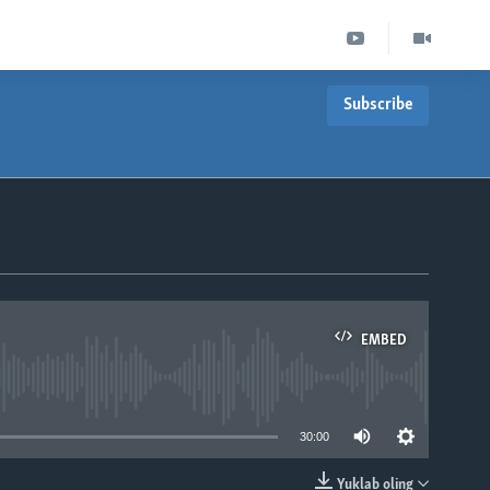
Subscribe
EMBED
able
30:00
Yuklab oling