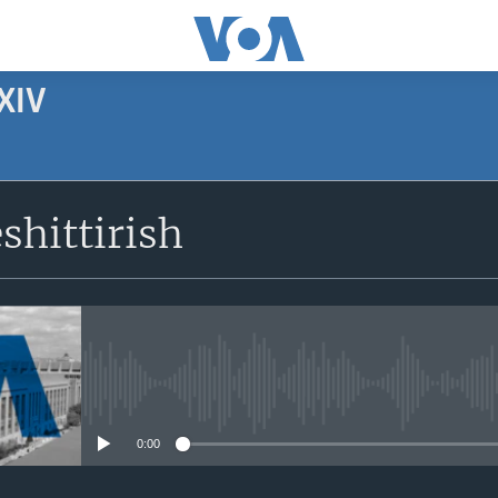
XIV
SUBSCRIBE
shittirish
Apple Podcasts
Obuna bo'ling
No media source currently avail
0:00