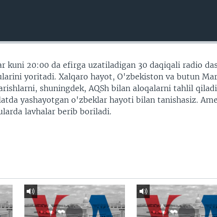
r kuni 20:00 da efirga uzatiladigan 30 daqiqali radio da
arini yoritadi. Xalqaro hayot, O'zbekiston va butun Ma
shlarni, shuningdek, AQSh bilan aloqalarni tahlil qiladi
vlatda yashayotgan o'zbeklar hayoti bilan tanishasiz. Am
larda lavhalar berib boriladi.