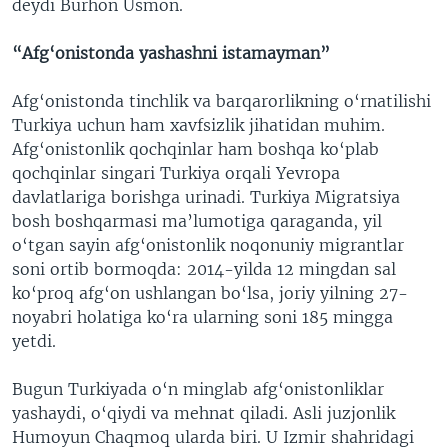
deydi Burhon Usmon.
“Afg‘onistonda yashashni istamayman”
Afg‘onistonda tinchlik va barqarorlikning o‘rnatilishi
Turkiya uchun ham xavfsizlik jihatidan muhim.
Afg‘onistonlik qochqinlar ham boshqa ko‘plab
qochqinlar singari Turkiya orqali Yevropa
davlatlariga borishga urinadi. Turkiya Migratsiya
bosh boshqarmasi ma’lumotiga qaraganda, yil
o‘tgan sayin afg‘onistonlik noqonuniy migrantlar
soni ortib bormoqda: 2014-yilda 12 mingdan sal
ko‘proq afg‘on ushlangan bo‘lsa, joriy yilning 27-
noyabri holatiga ko‘ra ularning soni 185 mingga
yetdi.
Bugun Turkiyada o‘n minglab afg‘onistonliklar
yashaydi, o‘qiydi va mehnat qiladi. Asli juzjonlik
Humoyun Chaqmoq ularda biri. U Izmir shahridagi