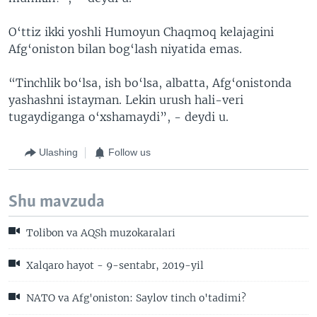
O‘ttiz ikki yoshli Humoyun Chaqmoq kelajagini
Afg‘oniston bilan bog‘lash niyatida emas.
“Tinchlik bo‘lsa, ish bo‘lsa, albatta, Afg‘onistonda
yashashni istayman. Lekin urush hali-veri
tugaydiganga o‘xshamaydi”, - deydi u.
Ulashing
Follow us
Shu mavzuda
Tolibon va AQSh muzokaralari
Xalqaro hayot - 9-sentabr, 2019-yil
NATO va Afg'oniston: Saylov tinch o'tadimi?