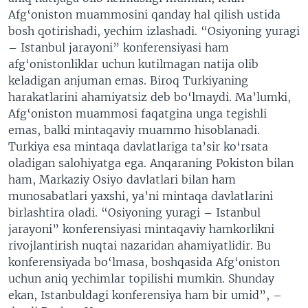
Afg‘oniston muammosini qanday hal qilish ustida
bosh qotirishadi, yechim izlashadi. “Osiyoning yuragi
– Istanbul jarayoni” konferensiyasi ham
afg‘onistonliklar uchun kutilmagan natija olib
keladigan anjuman emas. Biroq Turkiyaning
harakatlarini ahamiyatsiz deb bo‘lmaydi. Ma’lumki,
Afg‘oniston muammosi faqatgina unga tegishli
emas, balki mintaqaviy muammo hisoblanadi.
Turkiya esa mintaqa davlatlariga ta’sir ko‘rsata
oladigan salohiyatga ega. Anqaraning Pokiston bilan
ham, Markaziy Osiyo davlatlari bilan ham
munosabatlari yaxshi, ya’ni mintaqa davlatlarini
birlashtira oladi. “Osiyoning yuragi – Istanbul
jarayoni” konferensiyasi mintaqaviy hamkorlikni
rivojlantirish nuqtai nazaridan ahamiyatlidir. Bu
konferensiyada bo‘lmasa, boshqasida Afg‘oniston
uchun aniq yechimlar topilishi mumkin. Shunday
ekan, Istanbuldagi konferensiya ham bir umid”, –