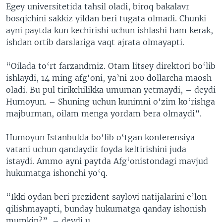
Egey universitetida tahsil oladi, biroq bakalavr
bosqichini sakkiz yildan beri tugata olmadi. Chunki
ayni paytda kun kechirishi uchun ishlashi ham kerak,
ishdan ortib darslariga vaqt ajrata olmayapti.
“Oilada to‘rt farzandmiz. Otam litsey direktori bo‘lib
ishlaydi, 14 ming afg‘oni, ya’ni 200 dollarcha maosh
oladi. Bu pul tirikchilikka umuman yetmaydi, – deydi
Humoyun. – Shuning uchun kunimni o‘zim ko‘rishga
majburman, oilam menga yordam bera olmaydi”.
Humoyun Istanbulda bo‘lib o‘tgan konferensiya
vatani uchun qandaydir foyda keltirishini juda
istaydi. Ammo ayni paytda Afg‘onistondagi mavjud
hukumatga ishonchi yo‘q.
“Ikki oydan beri prezident saylovi natijalarini e’lon
qilishmayapti, bunday hukumatga qanday ishonish
mumkin?”, – deydi u.