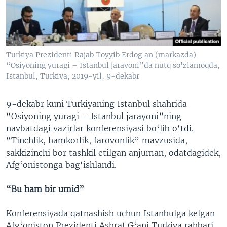
VIDEO
ODNOKLASSNIKI
XABARLAR SURATLARDA
TELEGRAM
TWITTER
Turkiya Prezidenti Rajab Toyyib Erdog'an (markazda)
SOUNDCLOUD
VOA
“Osiyoning yuragi – Istanbul jarayoni”da nutq so'zlamoqda,
Istanbul, Turkiya, 2019-yil, 9-dekabr
9-dekabr kuni Turkiyaning Istanbul shahrida
“Osiyoning yuragi – Istanbul jarayoni”ning
navbatdagi vazirlar konferensiyasi bo‘lib o‘tdi.
“Tinchlik, hamkorlik, farovonlik” mavzusida,
sakkizinchi bor tashkil etilgan anjuman, odatdagidek,
Afg‘onistonga bag‘ishlandi.
“Bu ham bir umid”
Konferensiyada qatnashish uchun Istanbulga kelgan
Afg‘oniston Prezidenti Ashraf G‘ani Turkiya rahbari