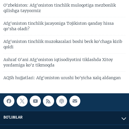
O'zbekiston: Afg'oniston tinchlik muloqotiga mezbonlik
qilishga tayyormiz
Afg'oniston tinchlik jarayoniga Tojikiston qanday hissa
qo'sha oladi?
Afg'oniston tinchlik muzokaralari boshi berk ko'chaga kirib
qoldi
Ashraf G'ani Afg'oniston iqtisodiyotini tiklashda Xitoy
yordamiga ko'z tikmoqda
AQSh hujjatlari: Afg'oniston urushi bo'yicha xalq aldangan
BO'LIMLAR