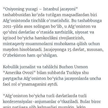
“Osiyoning yuragi – Istanbul jarayoni”
tashabbusidan ko‘zda tutilgan maqsadlardan biri
Afg‘onistonda tinchlik o‘rnatishdir. Bu tashabbusga
2011-yilda asos solingan bo‘lib, u Afg‘oniston va
qo‘shni davlatlar o‘rtasida xavfsizlik, siyosat va
iqtisod bo‘yicha hamkorlikni rivojlantirish,
mintaqaviy muammolarni muhokama qilish uchun
maydon hisoblanadi. Jarajoyonga 15 davlat, xususan,
O‘zbekiston ham qo‘shilgan.
Kobullik jurnalist va tahlilchi Burhon Usmon
“Amerika Ovozi” bilan suhbatda Turkiya shu
paytgacha Afg‘oniston bo‘yicha jarayonlarda uncha
faol rol o‘ynamaganini aytdi.
“Afg‘oniston bo‘yicha turli davlatlarda turli
konferensiyalar-anjumanlar o‘tkaziladi. Bular biror
aniq natijaga olib kelmasligi mumkin, lekin