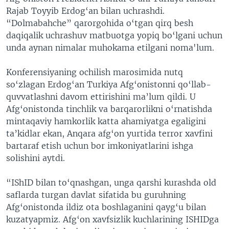
Rajab Toyyib Erdog‘an bilan uchrashdi.
“Dolmabahche” qarorgohida o‘tgan qirq besh
daqiqalik uchrashuv matbuotga yopiq bo‘lgani uchun
unda aynan nimalar muhokama etilgani noma'lum.
Konferensiyaning ochilish marosimida nutq
so‘zlagan Erdog‘an Turkiya Afg‘onistonni qo‘llab-
quvvatlashni davom ettirishini ma’lum qildi. U
Afg‘onistonda tinchlik va barqarorlikni o‘rnatishda
mintaqaviy hamkorlik katta ahamiyatga egaligini
ta’kidlar ekan, Anqara afg‘on yurtida terror xavfini
bartaraf etish uchun bor imkoniyatlarini ishga
solishini aytdi.
“IShID bilan to‘qnashgan, unga qarshi kurashda old
saflarda turgan davlat sifatida bu guruhning
Afg‘onistonda ildiz ota boshlaganini qayg‘u bilan
kuzatyapmiz. Afg‘on xavfsizlik kuchlarining ISHIDga