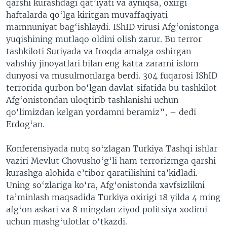
qarshi kurashdagi qat’iyati va ayniqsa, oxirgi
haftalarda qo‘lga kiritgan muvaffaqiyati
mamnuniyat bag‘ishlaydi. IShID virusi Afg‘onistonga
yuqishining mutlaqo oldini olish zarur. Bu terror
tashkiloti Suriyada va Iroqda amalga oshirgan
vahshiy jinoyatlari bilan eng katta zararni islom
dunyosi va musulmonlarga berdi. 304 fuqarosi IShID
terrorida qurbon bo‘lgan davlat sifatida bu tashkilot
Afg‘onistondan uloqtirib tashlanishi uchun
qo‘limizdan kelgan yordamni beramiz”, – dedi
Erdog‘an.
Konferensiyada nutq so‘zlagan Turkiya Tashqi ishlar
vaziri Mevlut Chovusho‘g‘li ham terrorizmga qarshi
kurashga alohida e’tibor qaratilishini ta’kidladi.
Uning so‘zlariga ko‘ra, Afg‘onistonda xavfsizlikni
ta’minlash maqsadida Turkiya oxirigi 18 yilda 4 ming
afg‘on askari va 8 mingdan ziyod politsiya xodimi
uchun mashg‘ulotlar o‘tkazdi.