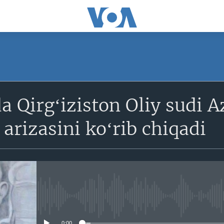
SUBSCRIBE
a Qirgʻiziston Oliy sudi 
Obuna bo'ling
 arizasini koʻrib chiqadi
No media source currently avail
0:00