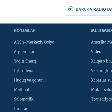
BARCHA RADIO D
BO'LIMLAR
MULTIMED
AQSh-Markaziy Osiyo
Amerika Ma
Afg'oniston
Video
Yaqin Sharq
Xalqaro ha
Iqtisodiyot
Vashington
Huquq va qonun
Xabarlar su
Matbuot
Mobil-salo
Salomatlik
Transcripts
Ilm-fan