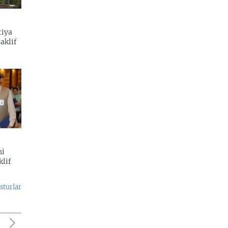
tiya
aklif
ni
klif
sturlar