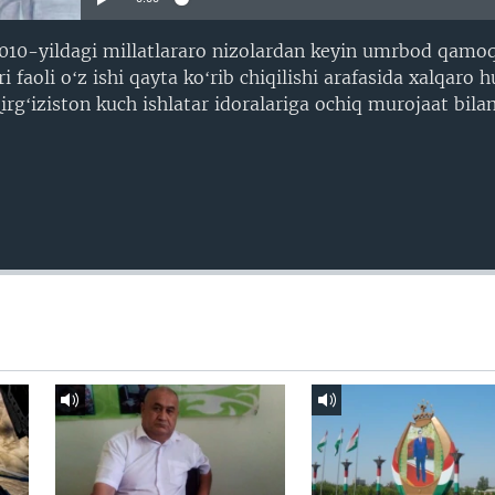
2010-yildagi millatlararo nizolardan keyin umrbod qamo
i faoli oʻz ishi qayta koʻrib chiqilishi arafasida xalqaro
Qirgʻiziston kuch ishlatar idoralariga ochiq murojaat bilan