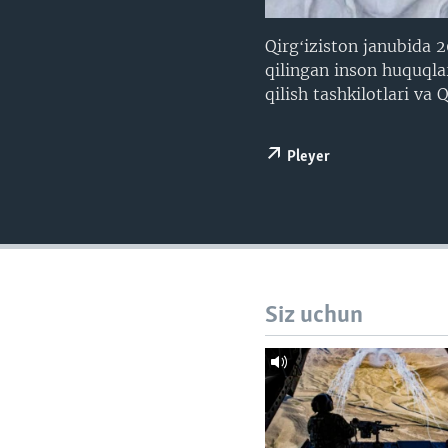
VIDEO
ODNOKLASSNIKI
XABARLAR SURATLARDA
TELEGRAM
Qirgʻiziston janubida 
qilingan inson huquqlar
TWITTER
qilish tashkilotlari va 
SOUNDCLOUD
Pleyer
Siz uchun