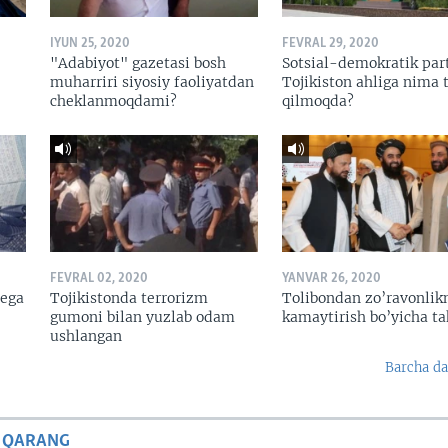
IYUN 25, 2020
FEVRAL 29, 2020
"Adabiyot" gazetasi bosh
Sotsial-demokratik par
muharriri siyosiy faoliyatdan
Tojikiston ahliga nima t
cheklanmoqdami?
qilmoqda?
FEVRAL 02, 2020
YANVAR 26, 2020
nega
Tojikistonda terrorizm
Tolibondan zo’ravonlik
gumoni bilan yuzlab odam
kamaytirish bo’yicha ta
ushlangan
Barcha da
 QARANG