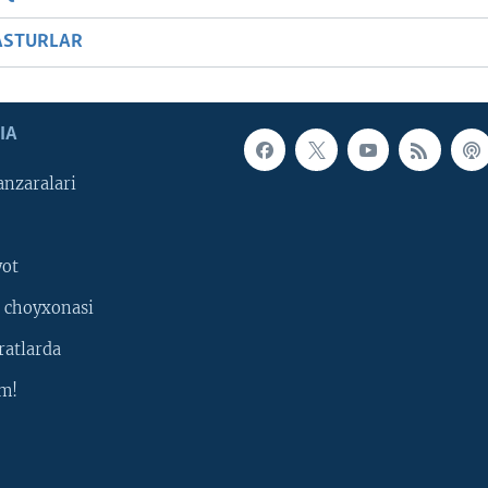
ASTURLAR
IA
nzaralari
yot
 choyxonasi
ratlarda
m!