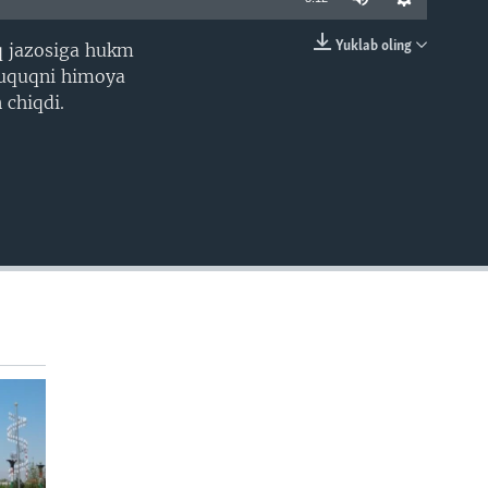
Yuklab oling
q jazosiga hukm
EMBED
 huquqni himoya
 chiqdi.