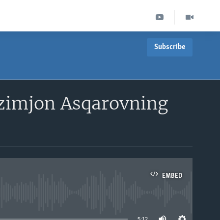
Subscribe
Azimjon Asqarovning
EMBED
able
5:12