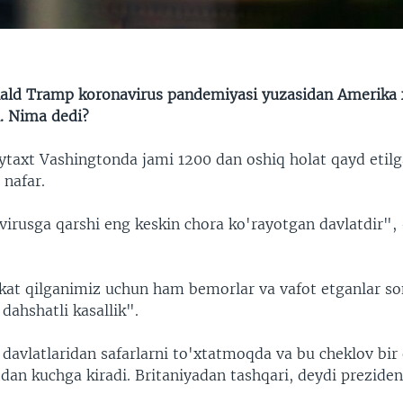
ald Tramp koronavirus pandemiyasi yuzasidan Amerika 
i. Nima dedi?
ytaxt Vashingtonda jami 1200 dan oshiq holat qayd etilg
 nafar.
irusga qarshi eng keskin chora ko'rayotgan davlatdir", 
kat qilganimiz uchun ham bemorlar va vafot etganlar son
dahshatli kasallik".
davlatlaridan safarlarni to'xtatmoqda va bu cheklov bi
dan kuchga kiradi. Britaniyadan tashqari, deydi preziden