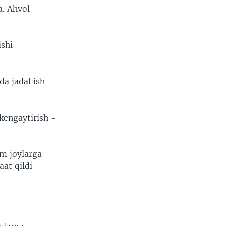
a. Ahvol
shi
da jadal ish
kengaytirish -
um joylarga
at qildi
.