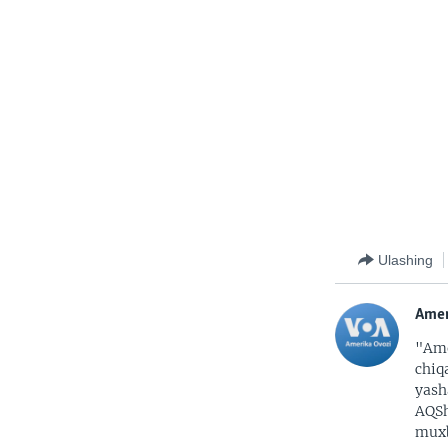
Ulashing
Amer
"Ame
chiq
yash
AQSh
muxb