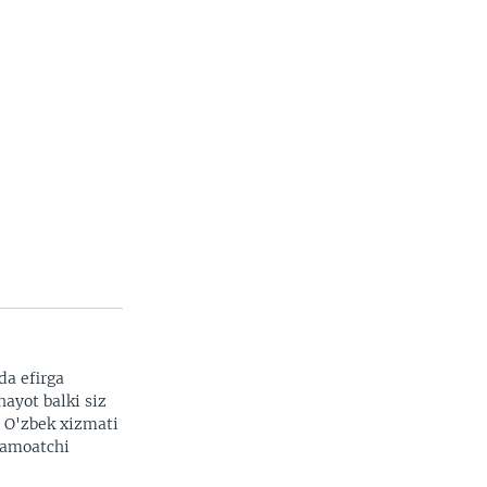
da efirga
hayot balki siz
. O'zbek xizmati
 jamoatchi