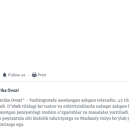
Follow us
Print
ika Ovozi
rika Ovozi" - Vashingtonda asoslangan xalqaro teleradio, 45 til
adi. O'zbek tilidagi ko'rsatuv va eshittirishlarda nafaqat xalqaro 
ayotgan jamiyatdagi muhim o'zgarishlar va masalalar yoritiladi
 poytaxtida olti kishilik tahririyatga va Markaziy Osiyo bo'ylab
irlarga ega.