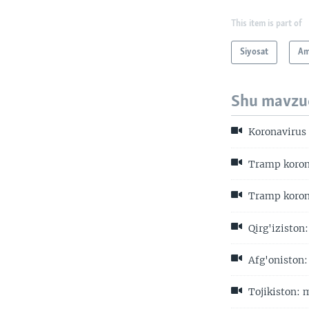
This item is part of
Siyosat
Am
Shu mavzu
Koronavirus 
Tramp korona
Tramp korona
Qirg'iziston:
Afg'oniston:
Tojikiston: m