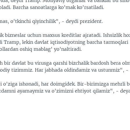
yida, deydi Tramp. Moliyaviy organlar va banklar bu sino
ladi. Barcha sanoatlarga ko'mak ko'rsatiladi.
as, o'tkinchi qiyinchilik", - deydi prezident.
 bizneslar uchun maxsus kreditlar ajratadi. Ishsizlik ho
di Tramp, lekin davlat iqtisodiyotning barcha tarmoqlari
ollardan oshiq mablag' yo'naltiradi.
 bir davlat bu virusga qarshi bizchalik bardosh bera ol
sodiy tizimmiz. Har jabhada oldindamiz va ustunmiz", -
i o'ziga ishonadi, har doimgidek. Bir-birimizga mehrli b
rdamni ayamaymiz va o'zimizni ehtiyot qilamiz", - dey