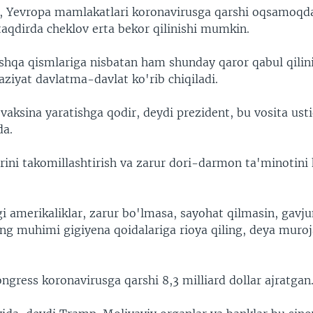
a, Yevropa mamlakatlari koronavirusga qarshi oqsamoqd
taqdirda cheklov erta bekor qilinishi mumkin.
hqa qismlariga nisbatan ham shunday qaror qabul qilini
ziyat davlatma-davlat ko'rib chiqiladi.
vaksina yaratishga qodir, deydi prezident, bu vosita usti
da.
rini takomillashtirish va zarur dori-darmon ta'minotini 
i amerikaliklar, zarur bo'lmasa, sayohat qilmasin, gavj
ng muhimi gigiyena qoidalariga rioya qiling, deya muroja
gress koronavirusga qarshi 8,3 milliard dollar ajratgan