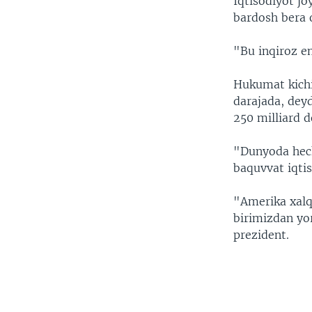
Iqtisodiyot jo
bardosh bera o
"Bu inqiroz em
Hukumat kichik
darajada, dey
250 milliard d
"Dunyoda hech
baquvvat iqti
"Amerika xalq
birimizdan yo
prezident.