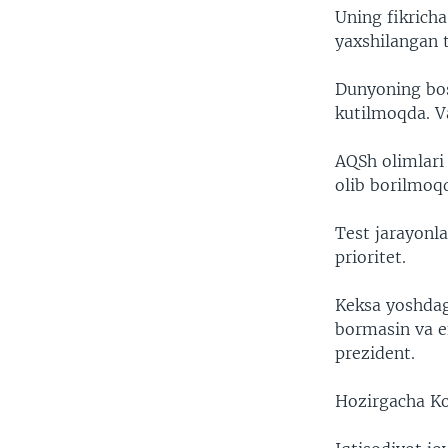
Uning fikrich
yaxshilangan 
Dunyoning bos
kutilmoqda. Va
AQSh olimlari 
olib borilmoq
Test jarayonla
prioritet.
Keksa yoshdag
bormasin va e
prezident.
Hozirgacha Kon