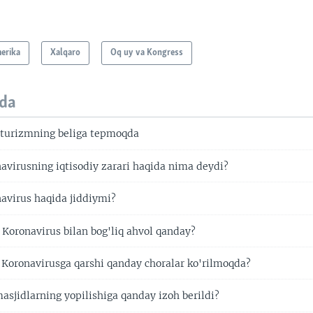
erika
Xalqaro
Oq uy va Kongress
da
turizmning beliga tepmoqda
virusning iqtisodiy zarari haqida nima deydi?
virus haqida jiddiymi?
 Koronavirus bilan bog'liq ahvol qanday?
 Koronavirusga qarshi qanday choralar ko'rilmoqda?
asjidlarning yopilishiga qanday izoh berildi?