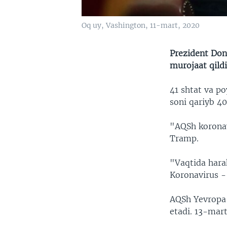
Oq uy, Vashington, 11-mart, 2020
Prezident Don
murojaat qild
41 shtat va po
soni qariyb 40
"AQSh koronav
Tramp.
"Vaqtida hara
Koronavirus - 
AQSh Yevropa 
etadi. 13-mart