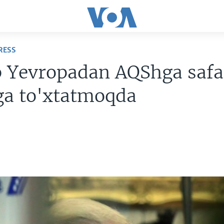
RESS
 Yevropadan AQShga safa
ga to'xtatmoqda