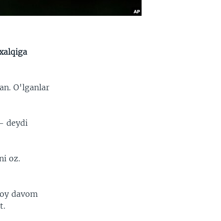
xalqiga
an. O'lganlar
- deydi
i oz.
r oy davom
t.