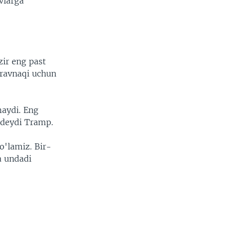
vlarga
zir eng past
 ravnaqi uchun
maydi. Eng
 deydi Tramp.
o'lamiz. Bir-
a undadi