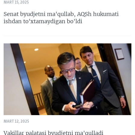
MART 15, 2025
VIDEO
ODNOKLASSNIKI
Senat byudjetni ma'qullab, AQSh hukumati
XABARLAR SURATLARDA
TELEGRAM
ishdan to'xtamaydigan bo'ldi
TWITTER
SOUNDCLOUD
VOA
MART 12, 2025
Vakillar palatasi byudjetni ma'qulladi