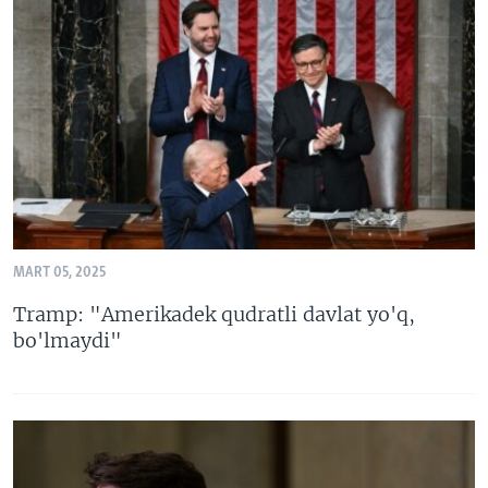
MART 05, 2025
Tramp: "Amerikadek qudratli davlat yo'q,
bo'lmaydi"