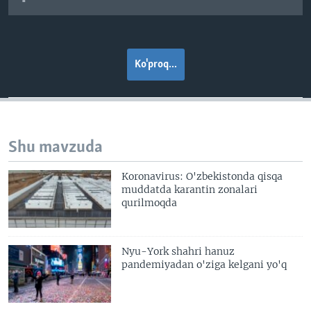
Ko'proq...
Shu mavzuda
Koronavirus: O'zbekistonda qisqa
muddatda karantin zonalari
qurilmoqda
Nyu-York shahri hanuz
pandemiyadan o'ziga kelgani yo'q