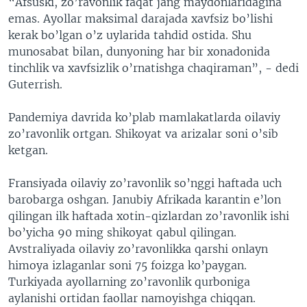
“Afsuski, zo’ravonlik faqat jang maydonlaridagina
emas. Ayollar maksimal darajada xavfsiz bo’lishi
kerak bo’lgan o’z uylarida tahdid ostida. Shu
munosabat bilan, dunyoning har bir xonadonida
tinchlik va xavfsizlik o’rnatishga chaqiraman”, - dedi
Guterrish.
Pandemiya davrida ko’plab mamlakatlarda oilaviy
zo’ravonlik ortgan. Shikoyat va arizalar soni o’sib
ketgan.
Fransiyada oilaviy zo’ravonlik so’nggi haftada uch
barobarga oshgan. Janubiy Afrikada karantin e’lon
qilingan ilk haftada xotin-qizlardan zo’ravonlik ishi
bo’yicha 90 ming shikoyat qabul qilingan.
Avstraliyada oilaviy zo’ravonlikka qarshi onlayn
himoya izlaganlar soni 75 foizga ko’paygan.
Turkiyada ayollarning zo’ravonlik qurboniga
aylanishi ortidan faollar namoyishga chiqqan.