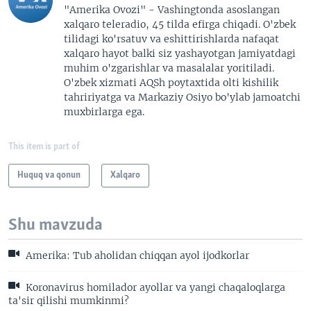
"Amerika Ovozi" - Vashingtonda asoslangan
xalqaro teleradio, 45 tilda efirga chiqadi. O'zbek
tilidagi ko'rsatuv va eshittirishlarda nafaqat
xalqaro hayot balki siz yashayotgan jamiyatdagi
muhim o'zgarishlar va masalalar yoritiladi.
O'zbek xizmati AQSh poytaxtida olti kishilik
tahririyatga va Markaziy Osiyo bo'ylab jamoatchi
muxbirlarga ega.
This item is part of
Huquq va qonun
Xalqaro
Shu mavzuda
Amerika: Tub aholidan chiqqan ayol ijodkorlar
Koronavirus homilador ayollar va yangi chaqaloqlarga
ta'sir qilishi mumkinmi?