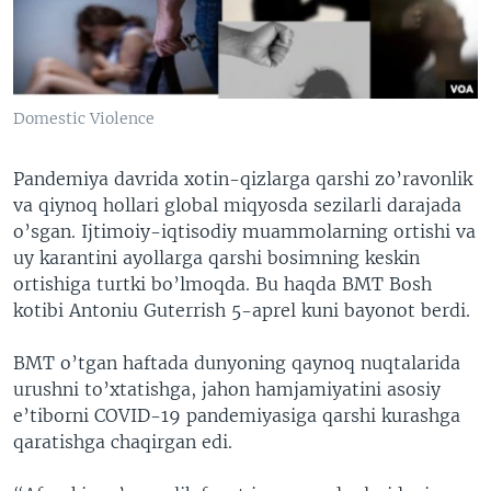
VIDEO
ODNOKLASSNIKI
XABARLAR SURATLARDA
TELEGRAM
TWITTER
Domestic Violence
SOUNDCLOUD
VOA
Pandemiya davrida xotin-qizlarga qarshi zo’ravonlik
va qiynoq hollari global miqyosda sezilarli darajada
o’sgan. Ijtimoiy-iqtisodiy muammolarning ortishi va
uy karantini ayollarga qarshi bosimning keskin
ortishiga turtki bo’lmoqda. Bu haqda BMT Bosh
kotibi Antoniu Guterrish 5-aprel kuni bayonot berdi.
BMT o’tgan haftada dunyoning qaynoq nuqtalarida
urushni to’xtatishga, jahon hamjamiyatini asosiy
e’tiborni COVID-19 pandemiyasiga qarshi kurashga
qaratishga chaqirgan edi.