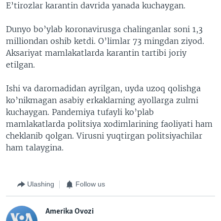
E’tirozlar karantin davrida yanada kuchaygan.
Dunyo bo’ylab koronavirusga chalinganlar soni 1,3
milliondan oshib ketdi. O’limlar 73 mingdan ziyod.
Aksariyat mamlakatlarda karantin tartibi joriy
etilgan.
Ishi va daromadidan ayrilgan, uyda uzoq qolishga
ko’nikmagan asabiy erkaklarning ayollarga zulmi
kuchaygan. Pandemiya tufayli ko’plab
mamlakatlarda politsiya xodimlarining faoliyati ham
cheklanib qolgan. Virusni yuqtirgan politsiyachilar
ham talaygina.
Ulashing
Follow us
Amerika Ovozi