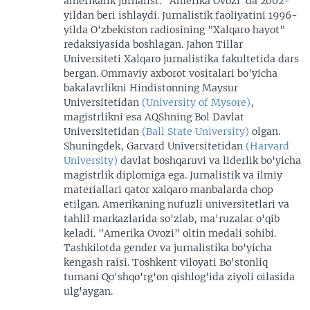
amerikalik jurnalist. "Amerika Ovozi"da 2002-
yildan beri ishlaydi. Jurnalistik faoliyatini 1996-
yilda O'zbekiston radiosining "Xalqaro hayot"
redaksiyasida boshlagan. Jahon Tillar
Universiteti Xalqaro jurnalistika fakultetida dars
bergan. Ommaviy axborot vositalari bo'yicha
bakalavrlikni Hindistonning Maysur
Universitetidan
(University of Mysore)
,
magistrlikni esa AQShning Bol Davlat
Universitetidan
(Ball State University)
olgan.
Shuningdek, Garvard Universitetidan
(Harvard
University)
davlat boshqaruvi va liderlik bo'yicha
magistrlik diplomiga ega. Jurnalistik va ilmiy
materiallari qator xalqaro manbalarda chop
etilgan. Amerikaning nufuzli universitetlari va
tahlil markazlarida so'zlab, ma'ruzalar o'qib
keladi. "Amerika Ovozi" oltin medali sohibi.
Tashkilotda gender va jurnalistika bo'yicha
kengash raisi. Toshkent viloyati Bo'stonliq
tumani Qo'shqo'rg'on qishlog'ida ziyoli oilasida
ulg'aygan.