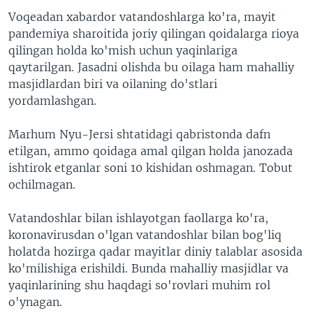
Voqeadan xabardor vatandoshlarga ko'ra, mayit
pandemiya sharoitida joriy qilingan qoidalarga rioya
qilingan holda ko'mish uchun yaqinlariga
qaytarilgan. Jasadni olishda bu oilaga ham mahalliy
masjidlardan biri va oilaning do'stlari
yordamlashgan.
Marhum Nyu-Jersi shtatidagi qabristonda dafn
etilgan, ammo qoidaga amal qilgan holda janozada
ishtirok etganlar soni 10 kishidan oshmagan. Tobut
ochilmagan.
Vatandoshlar bilan ishlayotgan faollarga ko'ra,
koronavirusdan o'lgan vatandoshlar bilan bog'liq
holatda hozirga qadar mayitlar diniy talablar asosida
ko'milishiga erishildi. Bunda mahalliy masjidlar va
yaqinlarining shu haqdagi so'rovlari muhim rol
o'ynagan.