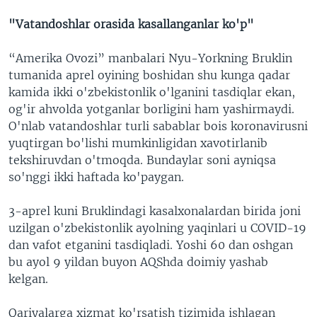
"Vatandoshlar orasida kasallanganlar ko'p"
“Amerika Ovozi” manbalari Nyu-Yorkning Bruklin
tumanida aprel oyining boshidan shu kunga qadar
kamida ikki o'zbekistonlik o'lganini tasdiqlar ekan,
og'ir ahvolda yotganlar borligini ham yashirmaydi.
O'nlab vatandoshlar turli sabablar bois koronavirusni
yuqtirgan bo'lishi mumkinligidan xavotirlanib
tekshiruvdan o'tmoqda. Bundaylar soni ayniqsa
so'nggi ikki haftada ko'paygan.
3-aprel kuni Bruklindagi kasalxonalardan birida joni
uzilgan o'zbekistonlik ayolning yaqinlari u COVID-19
dan vafot etganini tasdiqladi. Yoshi 60 dan oshgan
bu ayol 9 yildan buyon AQShda doimiy yashab
kelgan.
Qariyalarga xizmat ko'rsatish tizimida ishlagan