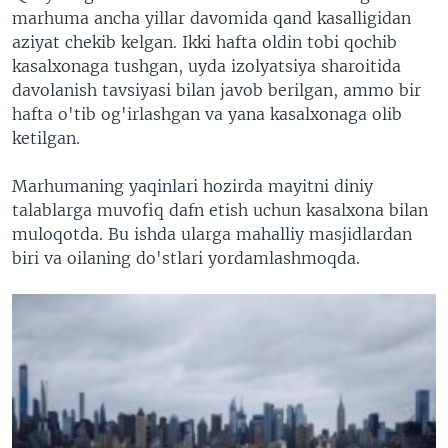
marhuma ancha yillar davomida qand kasalligidan
aziyat chekib kelgan. Ikki hafta oldin tobi qochib
kasalxonaga tushgan, uyda izolyatsiya sharoitida
davolanish tavsiyasi bilan javob berilgan, ammo bir
hafta o'tib og'irlashgan va yana kasalxonaga olib
ketilgan.
Marhumaning yaqinlari hozirda mayitni diniy
talablarga muvofiq dafn etish uchun kasalxona bilan
muloqotda. Bu ishda ularga mahalliy masjidlardan
biri va oilaning do'stlari yordamlashmoqda.