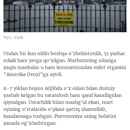
Nyu-York
Undan bir kun oldin boshqa o'zbekistonlik, 51 yashar
erkak ham yerga qo'yilgan. Marhumning oilasiga
yaqin manbalar u ham koronavirusdan vafot etganini
“Amerika Ovozi”ga aytdi.
6-7 yildan buyon AQShda o'z oilasi bilan doimiy
yashab kelgan bu vatandosh ham qand kasalligidan
qiynalgan. Ustachilik bilan mashg'ul ekan, mart
oyining o'rtalarida o'pkasi qattiq shamollab,
kasalxonaga tushgan. Pnevmoniya uning holatini
yanada og'irlashtirgan.