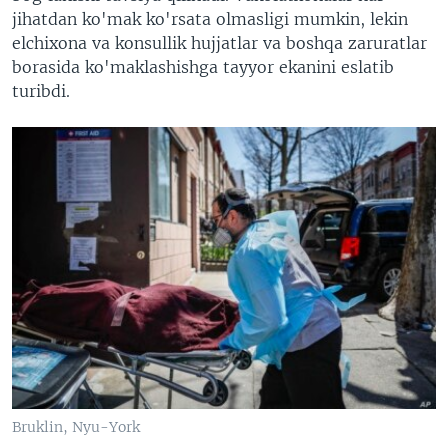
jihatdan ko'mak ko'rsata olmasligi mumkin, lekin
elchixona va konsullik hujjatlar va boshqa zaruratlar
borasida ko'maklashishga tayyor ekanini eslatib
turibdi.
Bruklin, Nyu-York