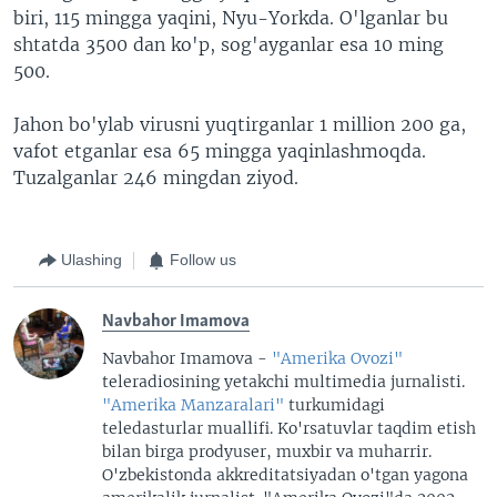
biri, 115 mingga yaqini, Nyu-Yorkda. O'lganlar bu
shtatda 3500 dan ko'p, sog'ayganlar esa 10 ming
500.
Jahon bo'ylab virusni yuqtirganlar 1 million 200 ga,
vafot etganlar esa 65 mingga yaqinlashmoqda.
Tuzalganlar 246 mingdan ziyod.
Ulashing
Follow us
Navbahor Imamova
Navbahor Imamova -
"Amerika Ovozi"
teleradiosining yetakchi multimedia jurnalisti.
"Amerika Manzaralari"
turkumidagi
teledasturlar muallifi. Ko'rsatuvlar taqdim etish
bilan birga prodyuser, muxbir va muharrir.
O'zbekistonda akkreditatsiyadan o'tgan yagona