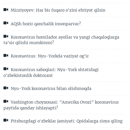
Mirziyoyev: Har bir fuqaro o'zini ehtiyot qilsin
AQSh hozir qanchalik insonparvar?
Koronavirus homilador ayollar va yangi chaqaloqlarga
ta'sir qilishi mumkinmi?
Koronavirus: Nyu-Yorkda vaziyat og'ir
Koronavirus saboqlari: Nyu-York shtatidagi
o'zbekistonlik doktorant
Nyu-York koronavirus bilan olishmoqda
Vashington choyxonasi: "Amerika Ovozi" koronavirus
paytida qanday ishlayapti?
Pitsburgdagi oʻzbeklar jamiyati: Qoidalarga rioya qiling