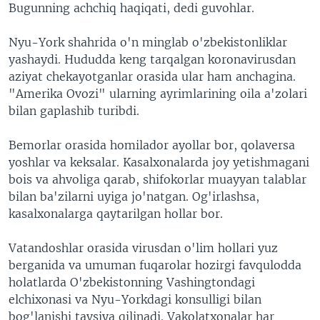
Bugunning achchiq haqiqati, dedi guvohlar.
Nyu-York shahrida o'n minglab o'zbekistonliklar
yashaydi. Hududda keng tarqalgan koronavirusdan
aziyat chekayotganlar orasida ular ham anchagina.
"Amerika Ovozi" ularning ayrimlarining oila a'zolari
bilan gaplashib turibdi.
Bemorlar orasida homilador ayollar bor, qolaversa
yoshlar va keksalar. Kasalxonalarda joy yetishmagani
bois va ahvoliga qarab, shifokorlar muayyan talablar
bilan ba'zilarni uyiga jo'natgan. Og'irlashsa,
kasalxonalarga qaytarilgan hollar bor.
Vatandoshlar orasida virusdan o'lim hollari yuz
berganida va umuman fuqarolar hozirgi favqulodda
holatlarda O'zbekistonning Vashingtondagi
elchixonasi va Nyu-Yorkdagi konsulligi bilan
bog'lanishi tavsiya qilinadi. Vakolatxonalar har