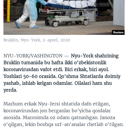
VIDEO
ODNOKLASSNIKI
XABARLAR SURATLARDA
TELEGRAM
TWITTER
SOUNDCLOUD
VOA
Bruklin, Nyu-York, 2-aprel, 2020
NYU-YORK/VASHINGTON —
Nyu-York shahrining
Bruklin tumanida bu hafta ikki o'zbekistonlik
koronavirusdan vafot etdi. Biri erkak, biri ayol.
Yoshlari 50-60 orasida. Qo'shma Shtatlarda doimiy
yashab, ishlab kelgan odamlar. Oilalari ham shu
yerda.
Marhum erkak Nyu-Jersi shtatida dafn etilgan,
koronavirusdan jon berganlar bo'yicha qoidalar
asosida. Marosimda oz odam qatnashgan. Janoza
o'qilgan, lekin boshqa urf-an'analar chetlab o'tilgan.