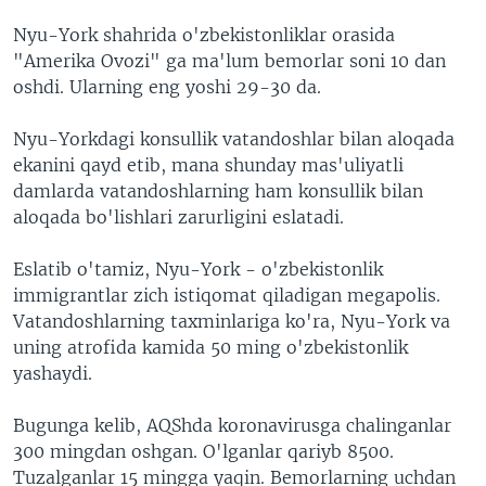
Nyu-York shahrida o'zbekistonliklar orasida
"Amerika Ovozi" ga ma'lum bemorlar soni 10 dan
oshdi. Ularning eng yoshi 29-30 da.
Nyu-Yorkdagi konsullik vatandoshlar bilan aloqada
ekanini qayd etib, mana shunday mas'uliyatli
damlarda vatandoshlarning ham konsullik bilan
aloqada bo'lishlari zarurligini eslatadi.
Eslatib o'tamiz, Nyu-York - o'zbekistonlik
immigrantlar zich istiqomat qiladigan megapolis.
Vatandoshlarning taxminlariga ko'ra, Nyu-York va
uning atrofida kamida 50 ming o'zbekistonlik
yashaydi.
Bugunga kelib, AQShda koronavirusga chalinganlar
300 mingdan oshgan. O'lganlar qariyb 8500.
Tuzalganlar 15 mingga yaqin. Bemorlarning uchdan