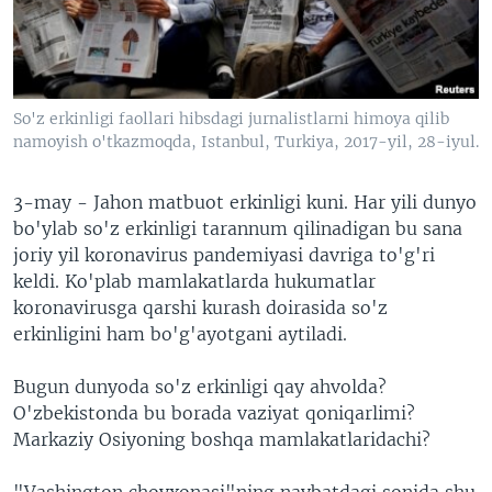
VIDEO
ODNOKLASSNIKI
XABARLAR SURATLARDA
TELEGRAM
TWITTER
So'z erkinligi faollari hibsdagi jurnalistlarni himoya qilib
SOUNDCLOUD
VOA
namoyish o'tkazmoqda, Istanbul, Turkiya, 2017-yil, 28-iyul.
3-may - Jahon matbuot erkinligi kuni. Har yili dunyo
bo'ylab so'z erkinligi tarannum qilinadigan bu sana
joriy yil koronavirus pandemiyasi davriga to'g'ri
keldi. Ko'plab mamlakatlarda hukumatlar
koronavirusga qarshi kurash doirasida so'z
erkinligini ham bo'g'ayotgani aytiladi.
Bugun dunyoda so'z erkinligi qay ahvolda?
O'zbekistonda bu borada vaziyat qoniqarlimi?
Markaziy Osiyoning boshqa mamlakatlaridachi?
"Vashington choyxonasi"ning navbatdagi sonida shu