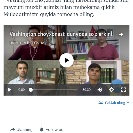
mavzuni muxbirlarimiz bilan muhokama qildik.
Muloqotimizni quyida tomosha qiling.
Vashington choyxonasi: dunyoda so'z erkinligi qay ahvolda?
by
Amerika Ovozi
No media source currently available
0:00
30:30
Yuklab oling
Ulashing
Follow us