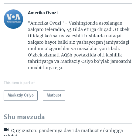
Amerika Ovozi
"Amerika Ovozi" - Vashingtonda asoslangan
xalqaro teleradio, 45 tilda efirga chiqadi. O'zbek
tilidagi ko'rsatuv va eshittirishlarda nafaqat
xalqaro hayot balki siz yashayotgan jamiyatdagi
muhim o'zgarishlar va masalalar yoritiladi.
O'zbek xizmati AQSh poytaxtida olti kishilik
tahririyatga va Markaziy Osiyo bo'ylab jamoatchi
muxbirlarga ega.
This item is part of
Markaziy Osiyo
Matbuot
Shu mavzuda
Qirg'iziston: pandemiya davrida matbuot erkinligiga