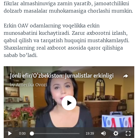
fikrlar almashinuviga zamin yaratib, jamoatchilikni
dolzarb masalalar muhokamasiga chorlashi mumkin.
Erkin OAV odamlarning voqelikka erkin
munosabatini kuchaytiradi. Zarur axborotni izlash,
qabul qilish va tarqatish huquqini mustahkamlaydi.
Shaxslarning real axborot asosida qaror qilishiga
sabab bo’ladi.
Jonli efir/O'zbekiston: Jurnalistlar erkinligi
by
Amerika Ovozi
No media source currently available
0:00
19:39