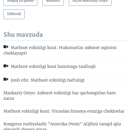
Huquq va qonun
Matbuot
AQSh-Markaziy Osiyo
Editorial
Shu mavzuda
Matbuot erkinligi kuni: Hukumatlar axborot oqimini
cheklayapti
Matbuot erkinligi kuni hammaga taalluqli
Jonli efir: Matbuot erkinligi haftaligi
Markaziy Osiyo: Axborot erkinligi har qachongidan ham
zarur
Matbuot erkinligi kuni: Virusdan himoya evaziga cheklovlar
Kongress moliyalashi "Amerika Ovozi" AQShni tanqid qila
olmaydi degani emas