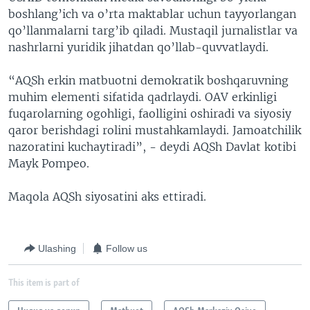
boshlang’ich va o’rta maktablar uchun tayyorlangan
qo’llanmalarni targ’ib qiladi. Mustaqil jurnalistlar va
nashrlarni yuridik jihatdan qo’llab-quvvatlaydi.
“AQSh erkin matbuotni demokratik boshqaruvning
muhim elementi sifatida qadrlaydi. OAV erkinligi
fuqarolarning ogohligi, faolligini oshiradi va siyosiy
qaror berishdagi rolini mustahkamlaydi. Jamoatchilik
nazoratini kuchaytiradi”, - deydi AQSh Davlat kotibi
Mayk Pompeo.
Maqola AQSh siyosatini aks ettiradi.
Ulashing
Follow us
This item is part of