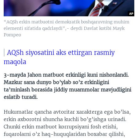
VIDEO
ODNOKLASSNIKI
XABARLAR SURATLARDA
TELEGRAM
“AQSh erkin matbuotni demokratik boshqaruvning muhim
TWITTER
elementi sifatida qadrlaydi",- deydi Davlat kotibi Mayk
Pompeo
SOUNDCLOUD
VOA
AQSh siyosatini aks ettirgan rasmiy
maqola
3-mayda Jahon matbuot erkinligi kuni nishonlandi.
Mazkur sana dunyo bo’ylab so’z erkinligini
ta’minlash borasida jiddiy muammolar mavjudligini
eslatib turadi.
Hukumatlar qancha avtoritar xarakterga ega bo’lsa,
erkin axborotni shuncha kuchli bo’g’ishga urinadi.
Chunki erkin matbuot korrupsiyani fosh etishi,
fuqarolarni o’z haq-huquqlaridan boxabar qilishi,