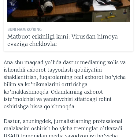
BUNI HAM KO'RING
Matbuot erkinligi kuni: Virusdan himoya
evaziga cheklovlar
Ana shu maqsad yo’lida dastur medianing xolis va
ishonchli axborot tayyorlash qobiliyatini
shakllantirish, fuqarolarning real axborot bo’yicha
bilim va ko’nikmalarini orttirishga
ko’maklashmoqda. Odamlarning axborot
iste’molchisi va yaratuvchisi sifatidagi rolini
oshirishga hissa qo’shmoqda.
Dastur, shuningdek, jurnalistlarning professional
malakasini oshirish bo’yicha treninglar o’tkazadi.
USAID tomonidan media savodxonligi bo’yicha