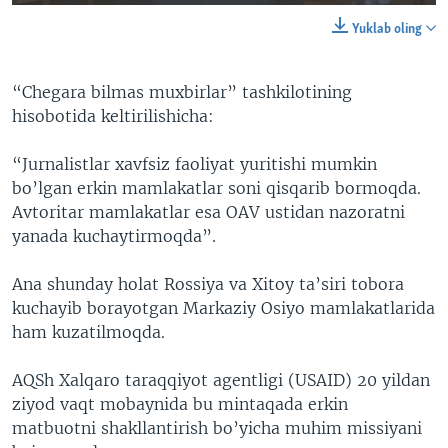
Yuklab oling
“Chegara bilmas muxbirlar” tashkilotining
hisobotida keltirilishicha:
“Jurnalistlar xavfsiz faoliyat yuritishi mumkin
bo’lgan erkin mamlakatlar soni qisqarib bormoqda.
Avtoritar mamlakatlar esa OAV ustidan nazoratni
yanada kuchaytirmoqda”.
Ana shunday holat Rossiya va Xitoy ta’siri tobora
kuchayib borayotgan Markaziy Osiyo mamlakatlarida
ham kuzatilmoqda.
AQSh Xalqaro taraqqiyot agentligi (USAID) 20 yildan
ziyod vaqt mobaynida bu mintaqada erkin
matbuotni shakllantirish bo’yicha muhim missiyani