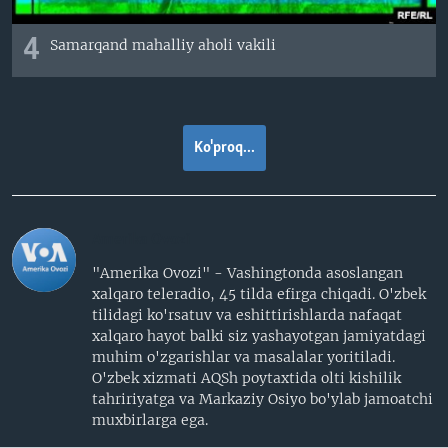
4
Samarqand mahalliy aholi vakili
Ko'proq...
Amerika Ovozi
"Amerika Ovozi" - Vashingtonda asoslangan
xalqaro teleradio, 45 tilda efirga chiqadi. O'zbek
tilidagi ko'rsatuv va eshittirishlarda nafaqat
xalqaro hayot balki siz yashayotgan jamiyatdagi
muhim o'zgarishlar va masalalar yoritiladi.
O'zbek xizmati AQSh poytaxtida olti kishilik
tahririyatga va Markaziy Osiyo bo'ylab jamoatchi
muxbirlarga ega.