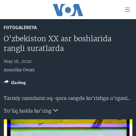
Bosh
sahifaga
boring
Boshiga
FOTOGALEREYA
qayting
BOSH SAHIFA
O’zbekiston XX asr boshlarida
Qidiruvga
AMERIKA
rangli suratlarda
o'ting
MARKAZIY OSIYO
May 18, 2020
XALQARO
Amerika Ovozi
VATANDOSHLAR
Ulashing
MULTIMEDIA
IJTIMOIY TARMOQLAR
AMERIKA MANZARALARI
Tarixiy rasmlarni oq-qora rangda ko’rishga o’rganib qolganmiz. Lekin rangli fotosuratlarni yaratishga urinish XIX asrning ikkinchi yarmidayoq boshlangan.
INGLIZ TILI DARSLARI
XALQARO HAYOT
FACEBOOK
To'liq holda ko'ring
EDITORIAL
VASHINGTON CHOYXONASI
YOUTUBE
MOBIL-SALOM!
INSTAGRAM
Learning English