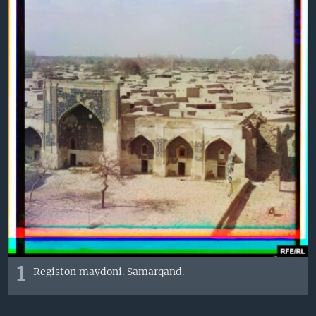
VIDEO
ODNOKLASSNIKI
XABARLAR SURATLARDA
TELEGRAM
TWITTER
SOUNDCLOUD
VOA
1
Registon maydoni. Samarqand.