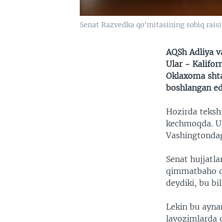
Senat Razvedka qo'mitasining sobiq raisi
AQSh Adliya va
Ular - Kalifor
Oklaxoma shta
boshlangan ed
Hozirda teksh
kechmoqda. U 
Vashingtondagi
Senat hujjatla
qimmatbaho qo
deydiki, bu bi
Lekin bu ayna
lavozimlarda o