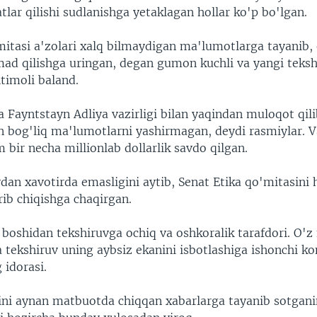
lar qilishi sudlanishga yetaklagan hollar ko'p bo'lgan.
itasi a'zolari xalq bilmaydigan ma'lumotlarga tayanib, 
mad qilishga uringan, degan gumon kuchli va yangi teksh
timoli baland.
va Fayntstayn Adliya vazirligi bilan yaqindan muloqot qili
an bog'liq ma'lumotlarni yashirmagan, deydi rasmiylar. V
 bir necha millionlab dollarlik savdo qilgan.
vdan xavotirda emasligini aytib, Senat Etika qo'mitasini
'rib chiqishga chaqirgan.
boshidan tekshiruvga ochiq va oshkoralik tarafdori. O'z 
a tekshiruv uning aybsiz ekanini isbotlashiga ishonchi k
 idorasi.
rini aynan matbuotda chiqqan xabarlarga tayanib sotganin