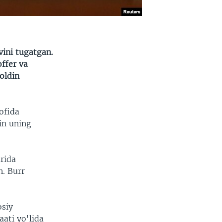
vini tugatgan.
offer va
oldin
ofida
in uning
arida
n. Burr
osiy
aati yo'lida