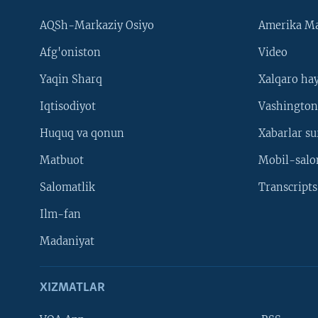
AQSh-Markaziy Osiyo
Amerika Ma
Afg'oniston
Video
Yaqin Sharq
Xalqaro ha
Iqtisodiyot
Vashington
Huquq va qonun
Xabarlar su
Matbuot
Mobil-salo
Salomatlik
Transcripts
Ilm-fan
Madaniyat
XIZMATLAR