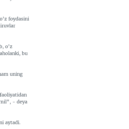
o'z foydasini
iruvlar
b, o'z
aholanki, bu
 ham uning
faoliyatidan
omil", - deya
i aytadi.