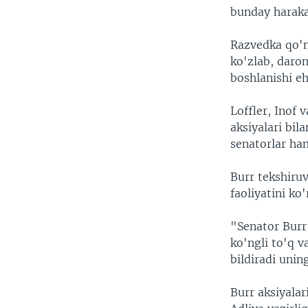
bunday harakat
Razvedka qo'm
ko'zlab, daro
boshlanishi eh
Loffler, Inof 
aksiyalari bil
senatorlar ham
Burr tekshiru
faoliyatini ko
"Senator Burr 
ko'ngli to'q v
bildiradi uning
Burr aksiyala