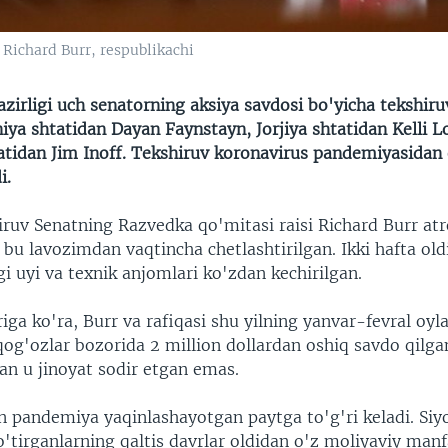
 Richard Burr, respublikachi
zirligi uch senatorning aksiya savdosi bo'yicha tekshiru
niya shtatidan Dayan Faynstayn, Jorjiya shtatidan Kelli L
tidan Jim Inoff. Tekshiruv koronavirus pandemiyasidan 
i.
iruv Senatning Razvedka qo'mitasi raisi Richard Burr atr
bu lavozimdan vaqtincha chetlashtirilgan. Ikki hafta old
 uyi va texnik anjomlari ko'zdan kechirilgan.
riga ko'ra, Burr va rafiqasi shu yilning yanvar-fevral oyl
g'ozlar bozorida 2 million dollardan oshiq savdo qilga
lan u jinoyat sodir etgan emas.
n pandemiya yaqinlashayotgan paytga to'g'ri keladi. Siy
'tirganlarning qaltis davrlar oldidan o'z moliyaviy manf