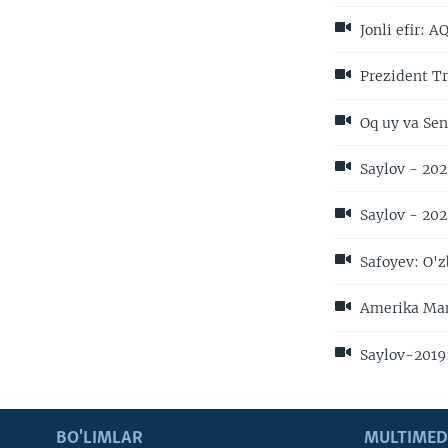
Jonli efir: A
Prezident Tr
Oq uy va Sena
Saylov - 202
Saylov - 202
Safoyev: O'z
Amerika Manz
Saylov-2019:
BO'LIMLAR
MULTIMED