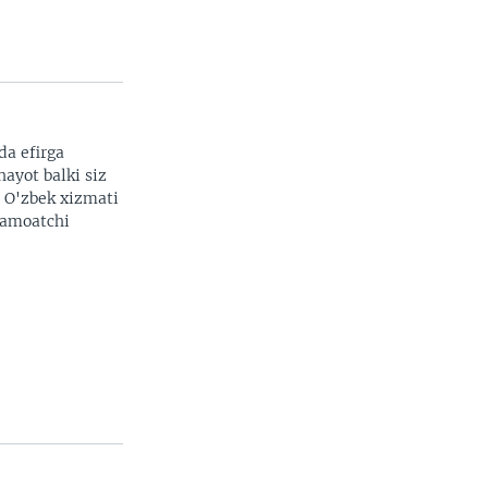
da efirga
hayot balki siz
. O'zbek xizmati
 jamoatchi