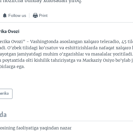
gi hozircha bunday xulosadan yiroq.
Follow us
Print
ika Ovozi
rika Ovozi" - Vashingtonda asoslangan xalqaro teleradio, 45 til
adi. O'zbek tilidagi ko'rsatuv va eshittirishlarda nafaqat xalqaro 
ayotgan jamiyatdagi muhim o'zgarishlar va masalalar yoritiladi
 poytaxtida olti kishilik tahririyatga va Markaziy Osiyo bo'ylab
irlarga ega.
erika
da
osining faoliyatiga yaqindan nazar