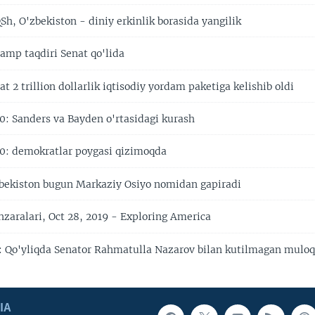
QSh, O'zbekiston - diniy erkinlik borasida yangilik
amp taqdiri Senat qo'lida
t 2 trillion dollarlik iqtisodiy yordam paketiga kelishib oldi
0: Sanders va Bayden o'rtasidagi kurash
0: demokratlar poygasi qizimoqda
bekiston bugun Markaziy Osiyo nomidan gapiradi
aralari, Oct 28, 2019 - Exploring America
 Qo'yliqda Senator Rahmatulla Nazarov bilan kutilmagan muloq
IA