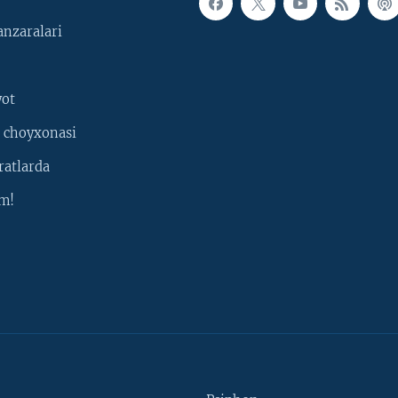
nzaralari
yot
 choyxonasi
ratlarda
m!