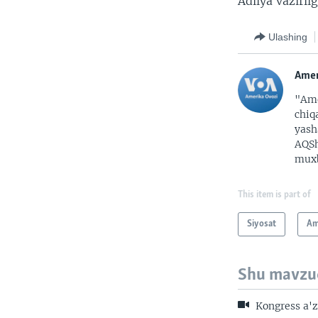
Adliya vazirli
Ulashing
Amer
"Ame
chiq
yash
AQSh
muxb
This item is part of
Siyosat
Am
Shu mavzu
Kongress a'z