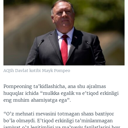
AQSh Davlat kotibi Mayk Pompeo
Pompeoning ta’kidlashicha, ana shu ajralmas
huquqlar ichida “mulkka egalik va e’tiqod erkinligi
eng muhim ahamiyatga ega”.
“O’z mehnati mevasini totmagan shaxs baxtiyor
bo’la olmaydi. E’tiqod erkinligi ta’minlanmagan
jamiyat o’z legitimligi va ma’naviy fazilatlarini boy