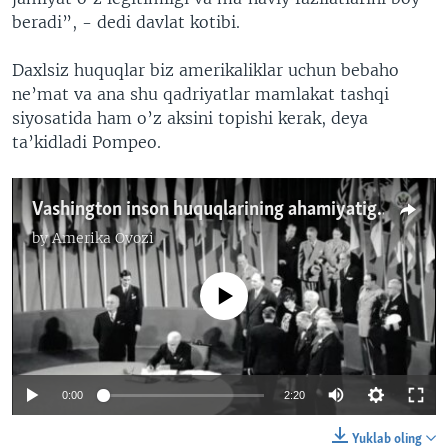
beradi”, - dedi davlat kotibi.
Daxlsiz huquqlar biz amerikaliklar uchun bebaho
ne’mat va ana shu qadriyatlar mamlakat tashqi
siyosatida ham o’z aksini topishi kerak, deya
ta’kidladi Pompeo.
Vashington inson huquqlarining ahamiyatiga qanday izoh beradi?
by
Amerika Ovozi
No media source currently available
0:00
2:20
Yuklab oling