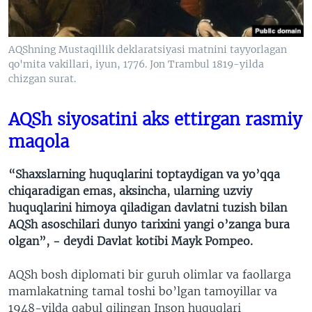
VIDEO
ODNOKLASSNIKI
XABARLAR SURATLARDA
TELEGRAM
AQShning Mustaqillik deklaratsiyasi matnini tayyorlagan
TWITTER
qo'mita vakillari, iyun, 1776. Jon Trambul 1819-yilda
chizgan surat.
SOUNDCLOUD
VOA
AQSh siyosatini aks ettirgan rasmiy
maqola
“Shaxslarning huquqlarini toptaydigan va yo’qqa
chiqaradigan emas, aksincha, ularning uzviy
huquqlarini himoya qiladigan davlatni tuzish bilan
AQSh asoschilari dunyo tarixini yangi o’zanga bura
olgan”, - deydi Davlat kotibi Mayk Pompeo.
AQSh bosh diplomati bir guruh olimlar va faollarga
mamlakatning tamal toshi bo’lgan tamoyillar va
1948-yilda qabul qilingan Inson huquqlari