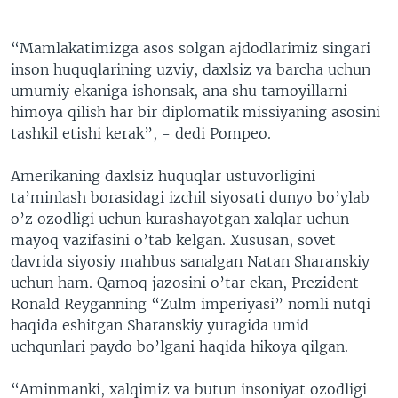
“Mamlakatimizga asos solgan ajdodlarimiz singari
inson huquqlarining uzviy, daxlsiz va barcha uchun
umumiy ekaniga ishonsak, ana shu tamoyillarni
himoya qilish har bir diplomatik missiyaning asosini
tashkil etishi kerak”, - dedi Pompeo.
Amerikaning daxlsiz huquqlar ustuvorligini
ta’minlash borasidagi izchil siyosati dunyo bo’ylab
o’z ozodligi uchun kurashayotgan xalqlar uchun
mayoq vazifasini o’tab kelgan. Xususan, sovet
davrida siyosiy mahbus sanalgan Natan Sharanskiy
uchun ham. Qamoq jazosini o’tar ekan, Prezident
Ronald Reyganning “Zulm imperiyasi” nomli nutqi
haqida eshitgan Sharanskiy yuragida umid
uchqunlari paydo bo’lgani haqida hikoya qilgan.
“Aminmanki, xalqimiz va butun insoniyat ozodligi