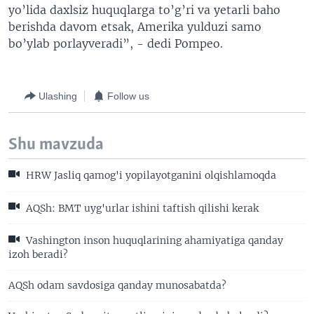
yo’lida daxlsiz huquqlarga to’g’ri va yetarli baho
berishda davom etsak, Amerika yulduzi samo
bo’ylab porlayveradi”, - dedi Pompeo.
Ulashing
Follow us
Shu mavzuda
HRW Jasliq qamog'i yopilayotganini olqishlamoqda
AQSh: BMT uyg'urlar ishini taftish qilishi kerak
Vashington inson huquqlarining ahamiyatiga qanday
izoh beradi?
AQSh odam savdosiga qanday munosabatda?