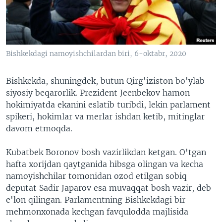
VIDEO
ODNOKLASSNIKI
XABARLAR SURATLARDA
TELEGRAM
TWITTER
Bishkekdagi namoyishchilardan biri, 6-oktabr, 2020
SOUNDCLOUD
VOA
Bishkekda, shuningdek, butun Qirg'iziston bo'ylab
siyosiy beqarorlik. Prezident Jeenbekov hamon
hokimiyatda ekanini eslatib turibdi, lekin parlament
spikeri, hokimlar va merlar ishdan ketib, mitinglar
davom etmoqda.
Kubatbek Boronov bosh vazirlikdan ketgan. O'tgan
hafta xorijdan qaytganida hibsga olingan va kecha
namoyishchilar tomonidan ozod etilgan sobiq
deputat Sadir Japarov esa muvaqqat bosh vazir, deb
e'lon qilingan. Parlamentning Bishkekdagi bir
mehmonxonada kechgan favqulodda majlisida