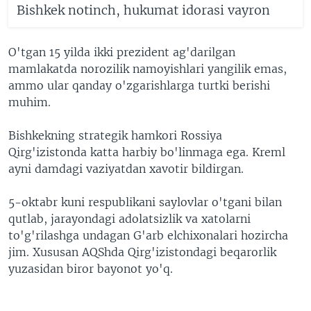
Bishkek notinch, hukumat idorasi vayron
O'tgan 15 yilda ikki prezident ag'darilgan
mamlakatda norozilik namoyishlari yangilik emas,
ammo ular qanday o'zgarishlarga turtki berishi
muhim.
Bishkekning strategik hamkori Rossiya
Qirg'izistonda katta harbiy bo'linmaga ega. Kreml
ayni damdagi vaziyatdan xavotir bildirgan.
5-oktabr kuni respublikani saylovlar o'tgani bilan
qutlab, jarayondagi adolatsizlik va xatolarni
to'g'rilashga undagan G'arb elchixonalari hozircha
jim. Xususan AQShda Qirg'izistondagi beqarorlik
yuzasidan biror bayonot yo'q.