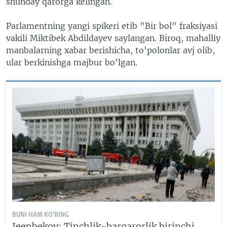
shunday qarorga kelingan.
Parlamentning yangi spikeri etib "Bir bol" fraksiyasi
vakili Miktibek Abdildayev saylangan. Biroq, mahalliy
manbalarning xabar berishicha, to'polonlar avj olib,
ular berkinishga majbur bo'lgan.
BUNI HAM KO'RING
Jeenbekov: Tinchlik-barqarorlik birinchi