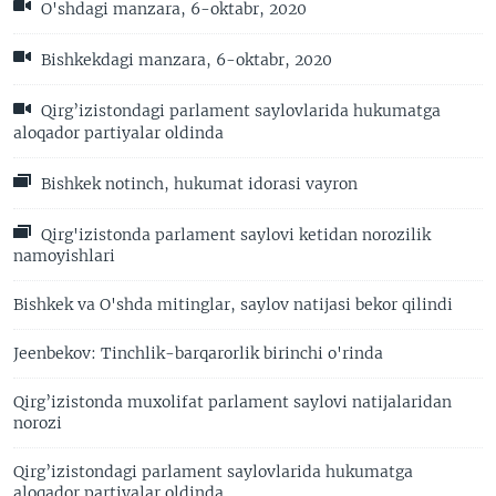
O'shdagi manzara, 6-oktabr, 2020
Bishkekdagi manzara, 6-oktabr, 2020
Qirg’izistondagi parlament saylovlarida hukumatga
aloqador partiyalar oldinda
Bishkek notinch, hukumat idorasi vayron
Qirg'izistonda parlament saylovi ketidan norozilik
namoyishlari
Bishkek va O'shda mitinglar, saylov natijasi bekor qilindi
Jeenbekov: Tinchlik-barqarorlik birinchi o'rinda
Qirg’izistonda muxolifat parlament saylovi natijalaridan
norozi
Qirg’izistondagi parlament saylovlarida hukumatga
aloqador partiyalar oldinda