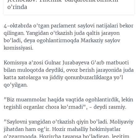
o'rinda
4-oktabrda o'tgan parlament saylovi natijalari bekor
qilingan. Yangidan o'tkazish juda qaltis jarayon
bo'ladi, deya ogohlantirmoqda Markaziy saylov
komissiyasi.
Komissya a'zosi Gulnar Jurabayeva G'arb matbuoti
bilan muloqotda deydiki, ovoz berish jarayonida juda
katta xatolarga va jiddiy qonunbuzarliklarga yo'l
qo'yilgan.
"Biz muammolar haqida vaqtida ogohlantirdik, lekin
tegishli organlar chora ko'rmadi", - deydi rasmiy.
"Saylovni yangidan o'tkazish qiyin bo'ladi. Moliyaviy
jihatdan ham og'ir. Hozir mahalliy hokimiyatlar
o'zgarmoqda. Hozircha tayansa bo'ladigan, legitim