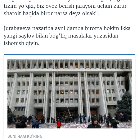
tizim yo'qki, biz ovoz berish jarayoni uchun zarur
sharoit haqida biror narsa deya olsak".
Jurabayeva nazarida ayni damda birorta hokimlikka
yangi saylov bilan bog'liq masalalar yuzasidan
ishonish qiyin.
BUNI HAM KO'RING