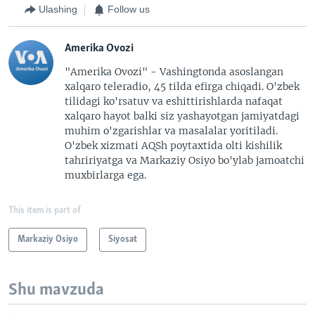
Ulashing
Follow us
Amerika Ovozi
"Amerika Ovozi" - Vashingtonda asoslangan
xalqaro teleradio, 45 tilda efirga chiqadi. O'zbek
tilidagi ko'rsatuv va eshittirishlarda nafaqat
xalqaro hayot balki siz yashayotgan jamiyatdagi
muhim o'zgarishlar va masalalar yoritiladi.
O'zbek xizmati AQSh poytaxtida olti kishilik
tahririyatga va Markaziy Osiyo bo'ylab jamoatchi
muxbirlarga ega.
This item is part of
Markaziy Osiyo
Siyosat
Shu mavzuda