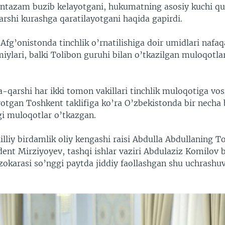
untazam buzib kelayotgani, hukumatning asosiy kuchi qu
arshi kurashga qaratilayotgani haqida gapirdi.
fg’onistonda tinchlik o’rnatilishiga doir umidlari nafaq
iylari, balki Tolibon guruhi bilan o’tkazilgan muloqotl
qarshi har ikki tomon vakillari tinchlik muloqotiga vosi
yotgan Toshkent taklifiga ko’ra O’zbekistonda bir necha 
gi muloqotlar o’tkazgan.
lliy birdamlik oliy kengashi raisi Abdulla Abdullaning 
ident Mirziyoyev, tashqi ishlar vaziri Abdulaziz Komilov b
okarasi so’nggi paytda jiddiy faollashgan shu uchrashu