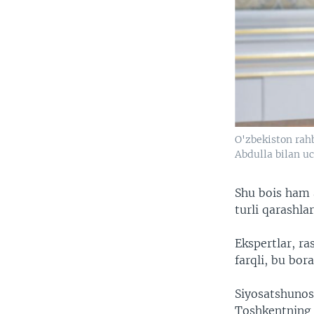
O'zbekiston rahb
Abdulla bilan u
Shu bois ham 
turli qarashl
Ekspertlar, r
farqli, bu bo
Siyosatshunos
Toshkentning 