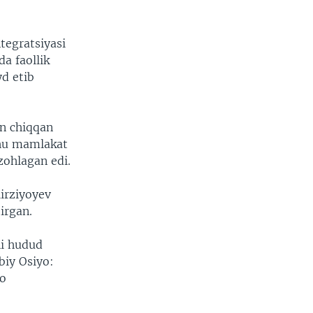
tegratsiyasi
da faollik
yd etib
an chiqqan
shu mamlakat
zohlagan edi.
irziyoyev
irgan.
hi hudud
biy Osiyo:
ro