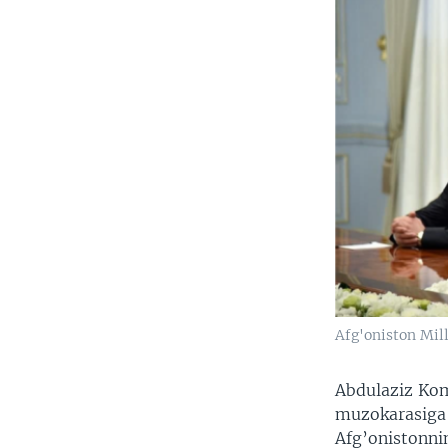
Afg'oniston Mill
Abdulaziz Kom
muzokarasiga 
Afg’onistonnin