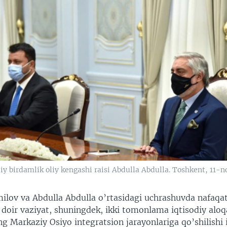
iy birdamlik oliy kengashi raisi Abdulla Abdulla. Toshkent, 11-n
ilov va Abdulla Abdulla o’rtasidagi uchrashuvda nafaqat
doir vaziyat, shuningdek, ikki tomonlama iqtisodiy aloq
g Markaziy Osiyo integratsion jarayonlariga qo’shilishi i