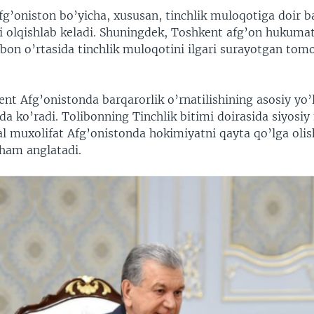
fg’oniston bo’yicha, xususan, tinchlik muloqotiga doir b
i olqishlab keladi. Shuningdek, Toshkent afg’on hukumati
bon o’rtasida tinchlik muloqotini ilgari surayotgan tomo
t Afg’onistonda barqarorlik o’rnatilishining asosiy yo’l
ida ko’radi. Tolibonning Tinchlik bitimi doirasida siyos
al muxolifat Afg’onistonda hokimiyatni qayta qo’lga olis
ham anglatadi.