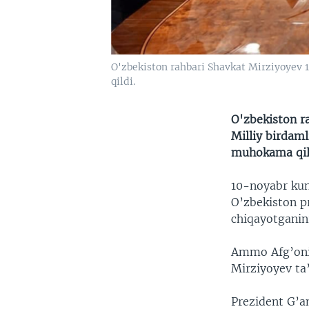
O'zbekiston rahbari Shavkat Mirziyoyev 1
qildi.
O'zbekiston r
Milliy birdaml
muhokama qil
10-noyabr kun
O’zbekiston pr
chiqayotganini
Ammo Afg’onis
Mirziyoyev ta
Prezident G’an