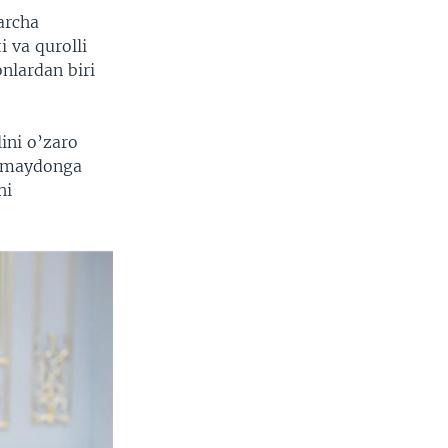
archa
 va qurolli
nlardan biri
ini o’zaro
iy maydonga
hi