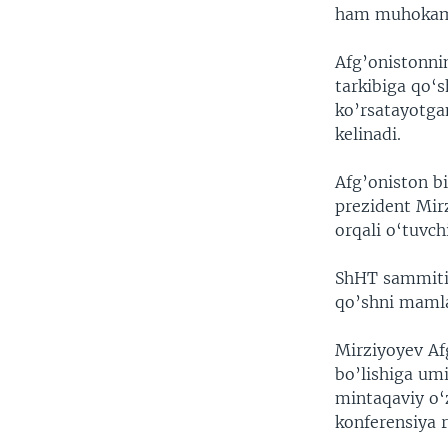
ham muhokama
Afg’onistonnin
tarkibiga qo‘s
ko’rsatayotgan
kelinadi.
Afg’oniston bi
prezident Mir
orqali o‘tuvch
ShHT sammitid
qo’shni mamla
Mirziyoyev Af
bo’lishiga um
mintaqaviy o‘
konferensiya r