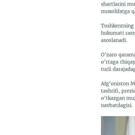
shartlarini m
muxolifatga q
Toshkentning A
hukumati rasm
asoslanadi.
O’zaro qarama-
o’rtaga chiqa
turli darajada
Afg'oniston Mi
tashrifi, prez
o’tkazgan muz
navbatdagisi.