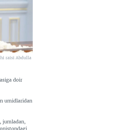
hi raisi Abdulla
asiga doir
an umidlaridan
, jumladan,
onistondagi