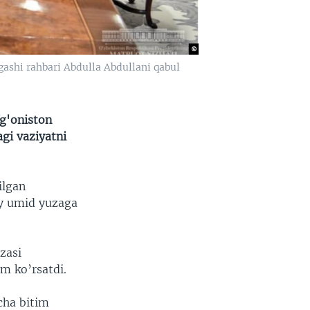
gashi rahbari Abdulla Abdullani qabul
g'oniston
agi vaziyatni
ilgan
xiy umid yuzaga
zasi
m ko’rsatdi.
icha bitim