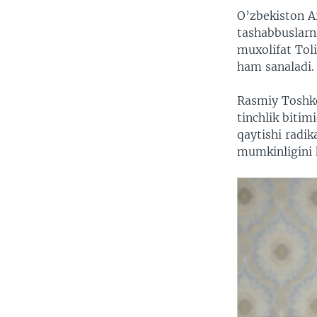
O’zbekiston A
tashabbuslarn
muxolifat Toli
ham sanaladi.
Rasmiy Toshken
tinchlik bitim
qaytishi radik
mumkinligini 