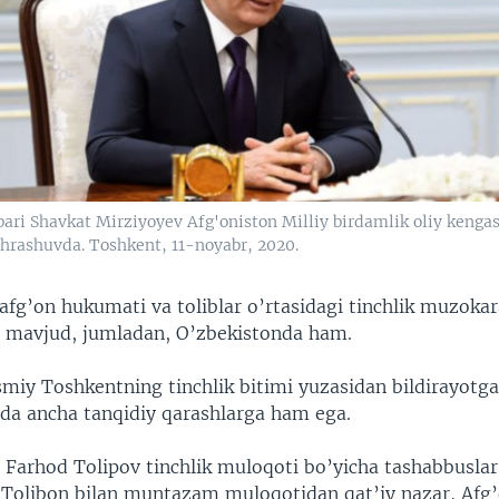
ari Shavkat Mirziyoyev Afg'oniston Milliy birdamlik oliy kengas
chrashuvda. Toshkent, 11-noyabr, 2020.
afg’on hukumati va toliblar o’rtasidagi tinchlik muzokar
ar mavjud, jumladan, O’zbekistonda ham.
asmiy Toshkentning tinchlik bitimi yuzasidan bildirayotg
rada ancha tanqidiy qarashlarga ham ega.
 Farhod Tolipov tinchlik muloqoti bo’yicha tashabbuslar
Tolibon bilan muntazam muloqotidan qat’iy nazar, Afg’