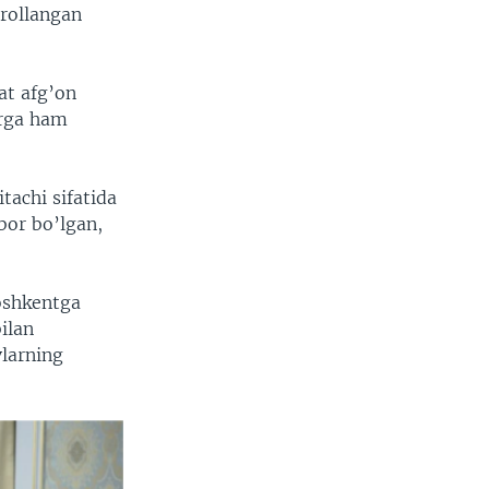
rollangan
at afg’on
arga ham
tachi sifatida
bor bo’lgan,
Toshkentga
ilan
vlarning