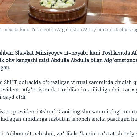
1-noyabr kuni Toshkentda Afg'oniston Milliy birdamlik oliy ken
ahbari Shavkat Mirziyoyev 11-noyabr kuni Toshkentda Af
ik oliy kengashi raisi Abdulla Abdulla bilan Afg’onistond
gan.
i ShHT doirasida o’tkazilgan virtual sammitda chiqish q
ezidenti Afg’onistonda tinchlik o’rnatilishiga doir tari
 qayd etdi.
ton prezidenti Ashraf G’anining shu sammitdagi ma’ru
’kidlagan umidlarga nisbatan ishonch ancha pastligini ha
i Tolibon o’t ochishni, zo’rlik ko’lamini to’xtatish bo’y