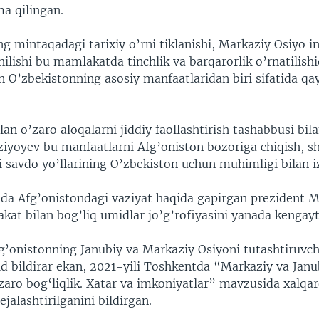
 qilingan.
g mintaqadagi tarixiy o’rni tiklanishi, Markaziy Osiyo in
hilishi bu mamlakatda tinchlik va barqarorlik o’rnatilishi
 O’zbekistonning asosiy manfaatlaridan biri sifatida qa
lan o’zaro aloqalarni jiddiy faollashtirish tashabbusi bil
ziyoyev bu manfaatlarni Afg’oniston bozoriga chiqish, 
i savdo yo’llarining O’zbekiston uchun muhimligi bilan i
a Afg’onistondagi vaziyat haqida gapirgan prezident M
kat bilan bog’liq umidlar jo’g’rofiyasini yanada kengayt
g’onistonning Janubiy va Markaziy Osiyoni tutashtiruvc
id bildirar ekan, 2021-yili Toshkentda “Markaziy va Janu
zaro bog‘liqlik. Xatar va imkoniyatlar” mavzusida xalqa
ejalashtirilganini bildirgan.