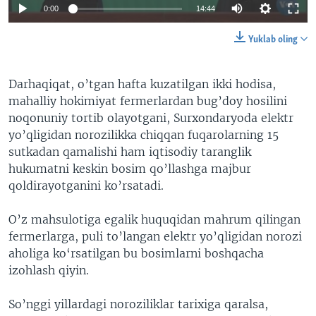
0:00
14:44
Yuklab oling
Darhaqiqat, o’tgan hafta kuzatilgan ikki hodisa,
mahalliy hokimiyat fermerlardan bug’doy hosilini
noqonuniy tortib olayotgani, Surxondaryoda elektr
yo’qligidan norozilikka chiqqan fuqarolarning 15
sutkadan qamalishi ham iqtisodiy taranglik
hukumatni keskin bosim qo’llashga majbur
qoldirayotganini ko’rsatadi.
O’z mahsulotiga egalik huquqidan mahrum qilingan
fermerlarga, puli to’langan elektr yo’qligidan norozi
aholiga ko‘rsatilgan bu bosimlarni boshqacha
izohlash qiyin.
So’nggi yillardagi noroziliklar tarixiga qaralsa,