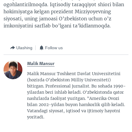
ogohlantirilmoqda. Iqtisodiy taraqqiyot shiori bilan
hokimiyatga kelgan prezident Mirziyoyevning
siyosati, uning jamoasi O’zbekiston uchun o’z
imkoniyatini sarflab bo’lgani ta’kidlanmoqda.
Ulashing
Follow us
Malik Mansur
Malik Mansur Toshkent Davlat Universitetini
(hozirda O'zbekiston Milliy Universiteti)
bitirgan. Professional jurnalist. Bu sohada 1990-
yilardan beri ishlab keladi. O'zbekistonda qator
nashrlarda faoliyat yuritgan. "Amerika Ovozi
bilan 2002-yildan buyon hamkorlik qilib keladi.
Vatandagi siyosat, iqtisod va ijtimoiy hayotni
yoritadi.