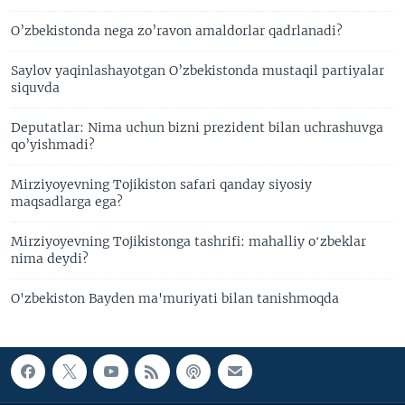
O’zbekistonda nega zo’ravon amaldorlar qadrlanadi?
Saylov yaqinlashayotgan O’zbekistonda mustaqil partiyalar
siquvda
Deputatlar: Nima uchun bizni prezident bilan uchrashuvga
qo’yishmadi?
Mirziyoyevning Tojikiston safari qanday siyosiy
maqsadlarga ega?
Mirziyoyevning Tojikistonga tashrifi: mahalliy oʻzbeklar
nima deydi?
O'zbekiston Bayden ma'muriyati bilan tanishmoqda