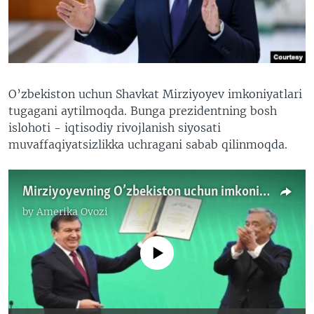
VIDEO
ODNOKLASSNIKI
XABARLAR SURATLARDA
TELEGRAM
TWITTER
SOUNDCLOUD
VOA
O’zbekiston uchun Shavkat Mirziyoyev imkoniyatlari
tugagani aytilmoqda. Bunga prezidentning bosh
islohoti - iqtisodiy rivojlanish siyosati
muvaffaqiyatsizlikka uchragani sabab qilinmoqda.
Mirziyoyevning O’zbekiston uchun imkoniyatlari tugadimi?
by
Amerika Ovozi
No media source currently available