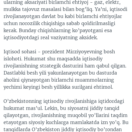
ularning aksariyati birlamchi ehtiyoj - gaz, elektr,
mulkka tajovuz masalasi bilan bog’liq. Ya’ni, iqtisodi
rivojlanayotgan davlat bu kabi birlamchi ehtiyojlar
uchun norozilik chiqishiga sabab qoldirilmasligi
kerak. Bunday chiqishlarning ko’payotgani esa
iqtisodiyotdagi real vaziyatning aksidek.
Iqtisod sohasi - prezident Mirziyoyevning bosh
islohoti. Hukumat shu maqsadda iqtisodiy
rivojlanishning strategik dasturini ham qabul qilgan.
Dastlabki besh yili yakunlanayotgan bu dasturda
aholini qiynayotgan birlamchi muammolarning
yechimi keyingi besh yillikka surilgani ehtimol.
O’zbekistonning iqtisodiy rivojlanishiga iqtidordagi
hukumat mas’ul. Lekin, bu siyosatni jiddiy tanqid
qilayotgan, rivojlanishning muqobil yo’llarini taqdim
etayotgan siyosiy kuchlarga mamlakatda izn yo’q. Bu
tanqidlarda O’zbekiston jiddiy iqtisodiy bo’rondan