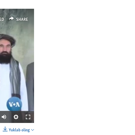
ED
SHARE
Yuklab oling
SHARE