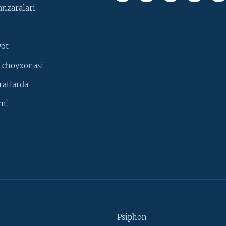
nzaralari
yot
 choyxonasi
ratlarda
m!
Psiphon