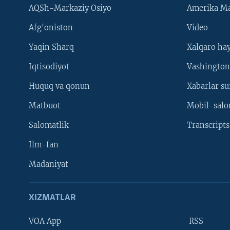
AQSh-Markaziy Osiyo
Amerika Ma
Afg'oniston
Video
Yaqin Sharq
Xalqaro ha
Iqtisodiyot
Vashington
Huquq va qonun
Xabarlar su
Matbuot
Mobil-salo
Salomatlik
Transcripts
Ilm-fan
Madaniyat
XIZMATLAR
VOA App
RSS