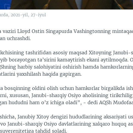
rda, 2021-yil, 27-iyul
vaziri Lloyd Ostin Singapurda Vashingtonning mintaqa
an uchrashdi.
kchisining tashrifidan asosiy maqsad Xitoyning Janubi-
yib borayotgan ta’sirini kamaytirish ekani aytilmoqda. O
hning harbiy salohiyatini oshirish hamda hamkorlarning
tlarini yaxshilash haqida gapirgan.
va bosqinning oldini olish uchun hamkorlar birgalikda is
arni, xususan, Janubi-sharqiy Osiyo aholisining tirikchilig
tgan hududni ham o’z ichiga oladi”, - dedi AQSh Mudofaa 
shicha, Janubiy Xitoy dengizi hududlarining aksariyati u
’vo Janubi-sharqiy Osiyo davlatlarining xalqaro huquq a
suverenitetiga tahdid soladi.