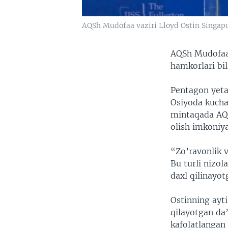
AQSh Mudofaa vaziri Lloyd Ostin Singapu
AQSh Mudofaa 
hamkorlari bil
Pentagon yeta
Osiyoda kucha
mintaqada AQS
olish imkoniya
“Zo’ravonlik 
Bu turli nizol
daxl qilinayo
Ostinning ayti
qilayotgan da
kafolatlangan 