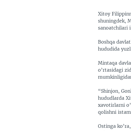
Xitoy Filippin
shuningdek, M
sanoatchilari 
Boshqa davlatl
hududida yuzla
Mintaqa davla
o’rtasidagi z
mumkinligida
“Shinjon, Gon
hududlarda Xi
xavotirlarni o
qolishni ista
Ostinga ko’ra