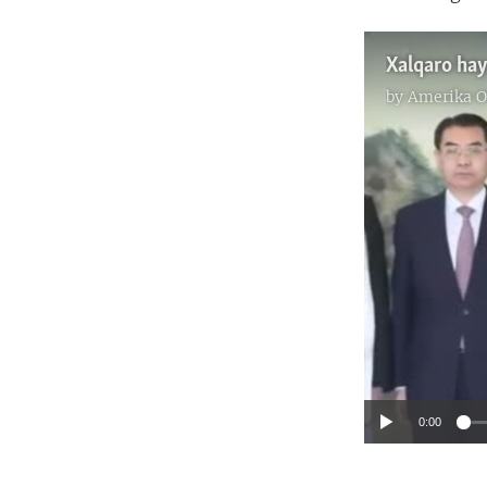
Xalqaro hay
by
Amerika O
0:00