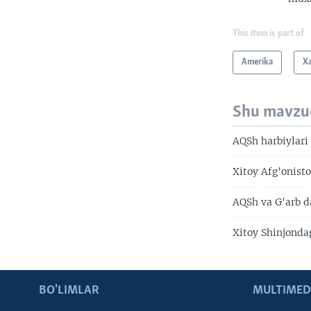
This item is part of
Amerika
X
Shu mavzu
AQSh harbiylari
Xitoy Afg'onist
AQSh va G'arb d
Xitoy Shinjondag
BO'LIMLAR
MULTIMED