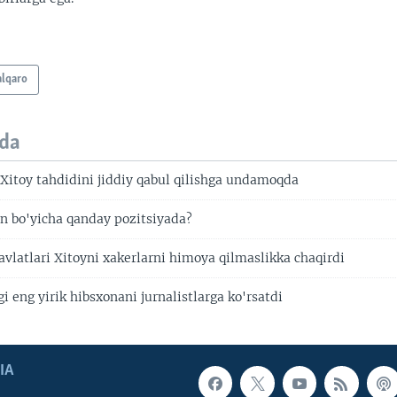
alqaro
da
 Xitoy tahdidini jiddiy qabul qilishga undamoqda
on bo'yicha qanday pozitsiyada?
avlatlari Xitoyni xakerlarni himoya qilmaslikka chaqirdi
i eng yirik hibsxonani jurnalistlarga ko'rsatdi
IA