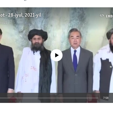
ot - 28-iyul, 2021-yil
EMB
vozi
No media source currently available
7:58
EMBED