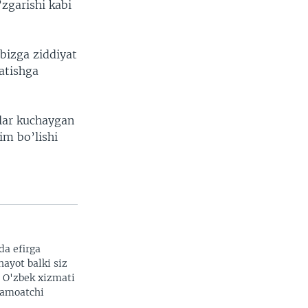
’zgarishi kabi
bizga ziddiyat
natishga
tlar kuchaygan
im bo’lishi
da efirga
hayot balki siz
. O'zbek xizmati
 jamoatchi