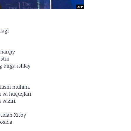
dagi
sharqiy
stin
 birga ishlay
hlashi muhim.
i va huquqlari
vaziri.
stidan Xitoy
sosida