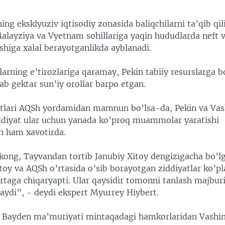
ning eksklyuziv iqtisodiy zonasida baliqchilarni ta’qib qil
alayziya va Vyetnam sohillariga yaqin hududlarda neft 
ishiga xalal berayotganlikda ayblanadi.
arning e’tirozlariga qaramay, Pekin tabiiy resurslarga 
b gektar sun’iy orollar barpo etgan.
tlari AQSh yordamidan mamnun bo’lsa-da, Pekin va Va
iddiyat ular uchun yanada ko’proq muammolar yaratishi
n ham xavotirda.
kong, Tayvandan tortib Janubiy Xitoy dengizigacha bo’lg
toy va AQSh o’rtasida o’sib borayotgan ziddiyatlar ko’pl
’rtaga chiqaryapti. Ular qaysidir tomonni tanlash majburi
maydi”, - deydi ekspert Myurrey Hiybert.
, Bayden ma’muriyati mintaqadagi hamkorlaridan Vashi