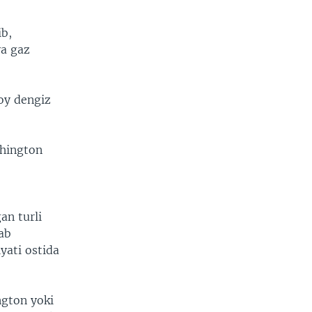
ib,
va gaz
boy dengiz
width
px
shington
an turli
ab
yati ostida
ngton yoki