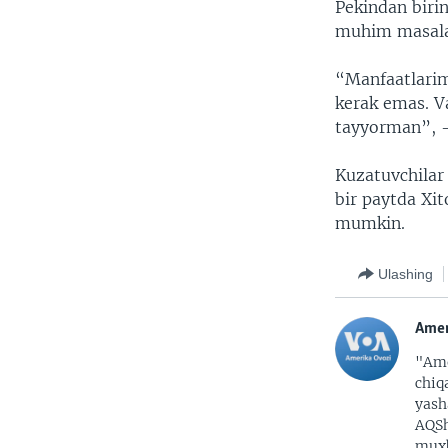
Pekindan birin
muhim masalal
“Manfaatlarim
kerak emas. Va
tayyorman”, -
Kuzatuvchilar
bir paytda Xit
mumkin.
Ulashing
Amer
"Ame
chiq
yash
AQSh
muxb