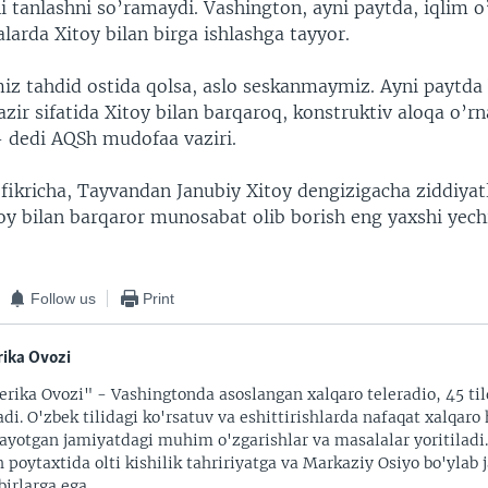
i tanlashni so’ramaydi. Vashington, ayni paytda, iqlim o
arda Xitoy bilan birga ishlashga tayyor.
iz tahdid ostida qolsa, aslo seskanmaymiz. Ayni paytda 
zir sifatida Xitoy bilan barqaroq, konstruktiv aloqa o’r
 dedi AQSh mudofaa vaziri.
 fikricha, Tayvandan Janubiy Xitoy dengizigacha ziddiya
oy bilan barqaror munosabat olib borish eng yaxshi yech
Follow us
Print
ika Ovozi
rika Ovozi" - Vashingtonda asoslangan xalqaro teleradio, 45 til
adi. O'zbek tilidagi ko'rsatuv va eshittirishlarda nafaqat xalqaro 
ayotgan jamiyatdagi muhim o'zgarishlar va masalalar yoritiladi
 poytaxtida olti kishilik tahririyatga va Markaziy Osiyo bo'ylab
irlarga ega.