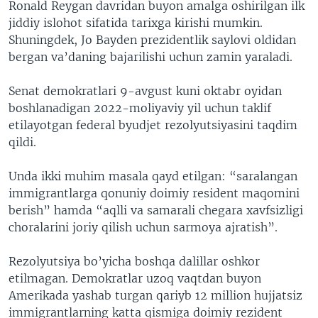
Ronald Reygan davridan buyon amalga oshirilgan ilk
jiddiy islohot sifatida tarixga kirishi mumkin.
Shuningdek, Jo Bayden prezidentlik saylovi oldidan
bergan va’daning bajarilishi uchun zamin yaraladi.
Senat demokratlari 9-avgust kuni oktabr oyidan
boshlanadigan 2022-moliyaviy yil uchun taklif
etilayotgan federal byudjet rezolyutsiyasini taqdim
qildi.
Unda ikki muhim masala qayd etilgan: “saralangan
immigrantlarga qonuniy doimiy resident maqomini
berish” hamda “aqlli va samarali chegara xavfsizligi
choralarini joriy qilish uchun sarmoya ajratish”.
Rezolyutsiya bo’yicha boshqa dalillar oshkor
etilmagan. Demokratlar uzoq vaqtdan buyon
Amerikada yashab turgan qariyb 12 million hujjatsiz
immigrantlarning katta qismiga doimiy rezident