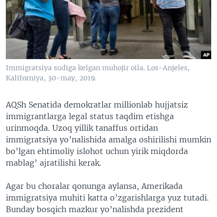
VIDEO
ODNOKLASSNIKI
XABARLAR SURATLARDA
TELEGRAM
TWITTER
SOUNDCLOUD
VOA
Immigratsiya sudiga kelgan muhojir oila. Los-Anjeles,
Kaliforniya, 30-may, 2019.
AQSh Senatida demokratlar millionlab hujjatsiz
immigrantlarga legal status taqdim etishga
urinmoqda. Uzoq yillik tanaffus ortidan
immigratsiya yo’nalishida amalga oshirilishi mumkin
bo’lgan ehtimoliy islohot uchun yirik miqdorda
mablag’ ajratilishi kerak.
Agar bu choralar qonunga aylansa, Amerikada
immigratsiya muhiti katta o’zgarishlarga yuz tutadi.
Bunday bosqich mazkur yo’nalishda prezident