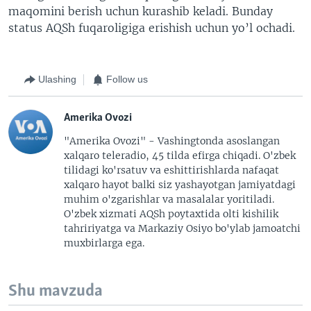
maqomini berish uchun kurashib keladi. Bunday
status AQSh fuqaroligiga erishish uchun yo’l ochadi.
Ulashing
Follow us
Amerika Ovozi
"Amerika Ovozi" - Vashingtonda asoslangan
xalqaro teleradio, 45 tilda efirga chiqadi. O'zbek
tilidagi ko'rsatuv va eshittirishlarda nafaqat
xalqaro hayot balki siz yashayotgan jamiyatdagi
muhim o'zgarishlar va masalalar yoritiladi.
O'zbek xizmati AQSh poytaxtida olti kishilik
tahririyatga va Markaziy Osiyo bo'ylab jamoatchi
muxbirlarga ega.
Shu mavzuda