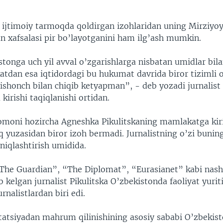
g ijtimoiy tarmoqda qoldirgan izohlaridan uning Mirziyo
an xafsalasi pir bo’layotganini ham ilg’ash mumkin.
tonga uch yil avval o’zgarishlarga nisbatan umidlar bil
tdan esa iqtidordagi bu hukumat davrida biror tizimli o
ishonch bilan chiqib ketyapman”, - deb yozadi jurnalist
kirishi taqiqlanishi ortidan.
omoni hozircha Agneshka Pikulitskaning mamlakatga kir
q yuzasidan biror izoh bermadi. Jurnalistning o’zi bunin
niqlashtirish umidida.
“The Guardian”, “The Diplomat”, “Eurasianet” kabi nashr
b kelgan jurnalist Pikulitska O’zbekistonda faoliyat yuri
jurnalistlardan biri edi.
tatsiyadan mahrum qilinishining asosiy sababi O’zbekis