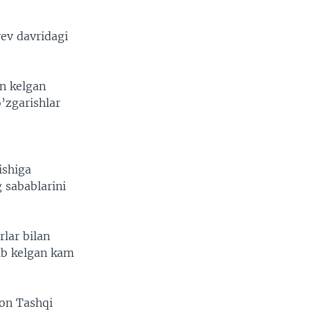
yev davridagi
an kelgan
’zgarishlar
ishiga
g sabablarini
lar bilan
tib kelgan kam
ton Tashqi