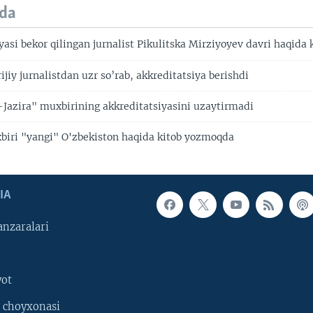
da
yasi bekor qilingan jurnalist Pikulitska Mirziyoyev davri haqida
ijiy jurnalistdan uzr so’rab, akkreditatsiya berishdi
-Jazira" muxbirining akkreditatsiyasini uzaytirmadi
biri "yangi" O'zbekiston haqida kitob yozmoqda
IA
nzaralari
yot
 choyxonasi