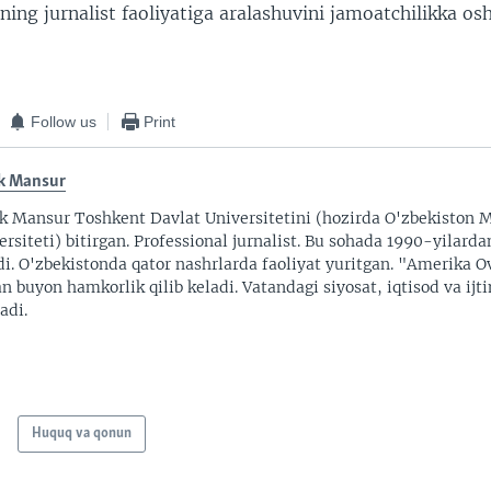
gining jurnalist faoliyatiga aralashuvini jamoatchilikka os
Follow us
Print
k Mansur
k Mansur Toshkent Davlat Universitetini (hozirda O'zbekiston M
ersiteti) bitirgan. Professional jurnalist. Bu sohada 1990-yilarda
di. O'zbekistonda qator nashrlarda faoliyat yuritgan. "Amerika O
an buyon hamkorlik qilib keladi. Vatandagi siyosat, iqtisod va ijt
adi.
Huquq va qonun