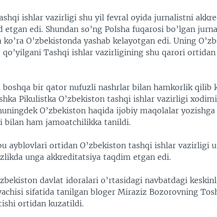
shqi ishlar vazirligi shu yil fevral oyida jurnalistni akkr
d etgan edi. Shundan so’ng Polsha fuqarosi bo’lgan jurnal
ga ko’ra O’zbekistonda yashab kelayotgan edi. Uning O’z
q qo’yilgani Tashqi ishlar vazirligining shu qarori ortidan
.
 boshqa bir qator nufuzli nashrlar bilan hamkorlik qilib
shka Pikulistka O’zbekiston tashqi ishlar vazirligi xodimi
shuningdek O’zbekiston haqida ijobiy maqolalar yozishg
i bilan ham jamoatchilikka tanildi.
bu ayblovlari ortidan O’zbekiston tashqi ishlar vazirligi 
zlikda unga akkreditatsiya taqdim etgan edi.
’zbekiston davlat idoralari o’rtasidagi navbatdagi keskinli
yachisi sifatida tanilgan bloger Miraziz Bozorovning To
ishi ortidan kuzatildi.