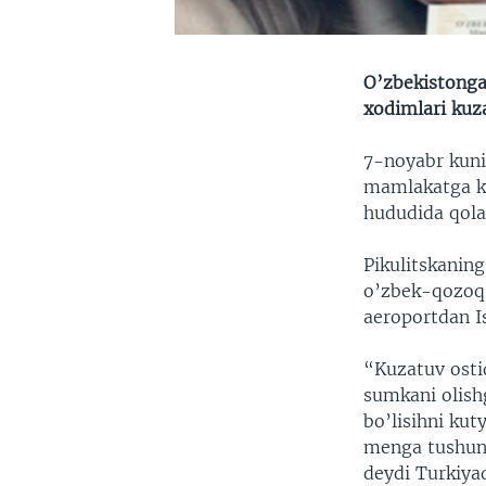
O’zbekistonga 
xodimlari kuz
7-noyabr kuni
mamlakatga ki
hududida qola
Pikulitskaning
o’zbek-qozoq 
aeroportdan I
“Kuzatuv osti
sumkani olish
bo’lisihni ku
menga tushuna
deydi Turkiya