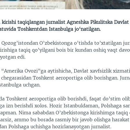
kirishi taqiqlangan jurnalist Agneshka Pikulitska Davlat 
atuvida Toshkentdan Istanbulga jo‘natilgan.
 Qozog’istondan O’zbekistonga o’tishda to’xtatilgan jur
rishiga taqiq qo’yilgani bois bir kundan oshiq vaqt dav
yotgan edi.
 “Amerika Ovozi”ga aytishicha, Davlat xavfsizlik xizmati
chegarasidan Toshkent aeroportiga olib borishgan. Jurna
stanbulga uchgan.
da Toshkent aeroportiga olib borishdi, faqat do’stim oli
ga izn berishdi xolos. Hozir Istanbuldaman, Polshaga s
tyapman. Nima sababdan O’zbekistonga kirishimga taqiq 
rsiz, ammo bu borada rasmiy bir javob olishga harakat
dan Polshaga uchishga hozirlanayotgan jurnalist.