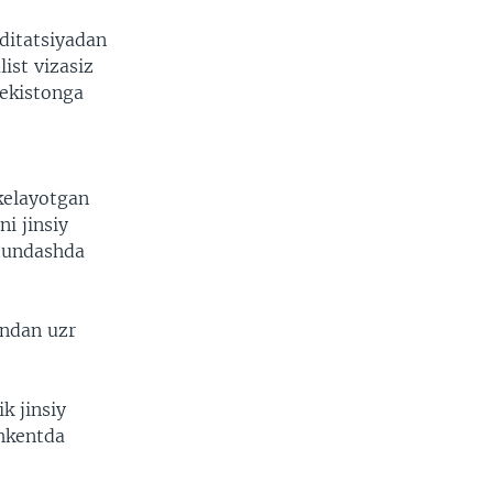
editatsiyadan
ist vizasiz
bekistonga
 kelayotgan
ni jinsiy
a undashda
undan uzr
k jinsiy
shkentda