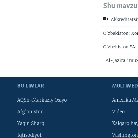
Shu mavzu
Akkreditatsi
O’zbekiston: Xor
O’zbekiston "Al
"Al-Jazira" mux
BO'LIMLAR
MULTIMED
AQSh-Markaziy Osiyo
Amerika Ma
Afg'oniston
Video
Yaqin Sharq
Xalqaro ha
Iqtisodiyot
Vashington