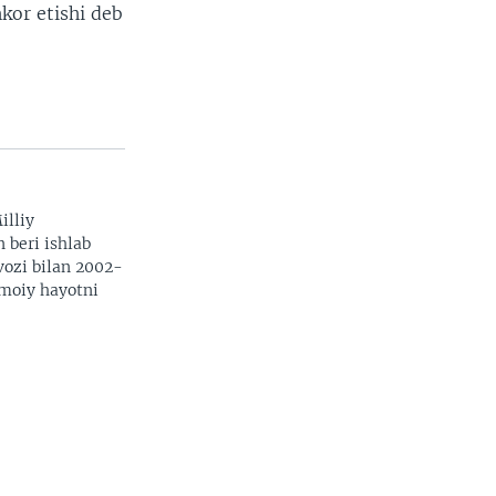
hkor etishi deb
illiy
n beri ishlab
vozi bilan 2002-
imoiy hayotni