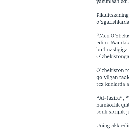
yakunlash edi.
Pikulitskanin
o’zgarishlard
“Men O’zbekis
edim. Mamlaka
bo’lmasligiga 
O’zbekistonga 
O’zbekiston t
qo’yilgan taqi
tez kunlarda a
“Al-Jazira”, 
hamkorlik qili
sonli xorijlik 
Uning akkredi