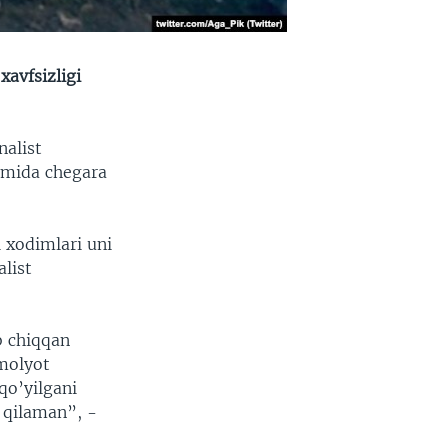
xavfsizligi
nalist
omida chegara
 xodimlari uni
list
b chiqqan
amolyot
qo’yilgani
 qilaman”, -