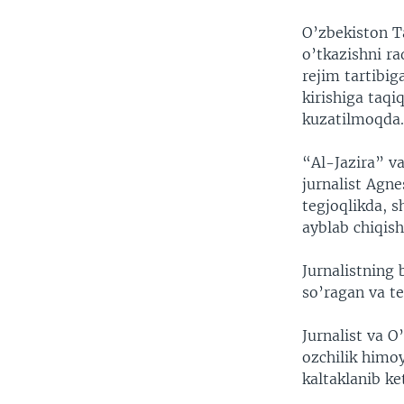
O’zbekiston Ta
o’tkazishni ra
rejim tartibi
kirishiga taqi
kuzatilmoqda
“Al-Jazira” va
jurnalist Agne
tegjoqlikda, 
ayblab chiqish
Jurnalistning 
so’ragan va te
Jurnalist va O
ozchilik himo
kaltaklanib ket