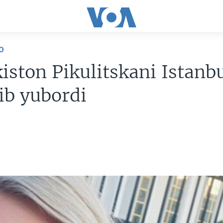
O
iston Pikulitskani Istanb
ib yubordi