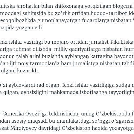
litska jarohatlar bilan shifoxonaga yotqizilgan blogerni
rmoqdagi sahifasida bu zo’rlik ortidan huquq-tartibot id
esoqolbozlikda gumonlanayotgan fuqarolarga nisbatan
haqida yozgan edi.
hki ishlar vazirligi bu mojaro ortidan jurnalist Pikulits
lariga tuhmat qilishda, milliy qadriyatlarga nisbatan hur
qonun talablarini buzishda ayblangan kattagina bayonot 
idan ijtimoiy tarmoqlarda ham jurnalistga nisbatan tahdi
 olgani kuzatildi.
o’zi ayblovlarni rad etgan, Ichki ishlar vazirligiga sudga
ya qilgan, aybsizligini mahkamada isbotlashga tayyorligin
 “Amerika Ovozi”ga bildirishicha, uning O’zbekistonda fa
hdan asosiy maqsadi bu mamlakatdagi so’nggi o’zgarishl
vkat Mirziyoyev davridagi O’zbekiston haqida yozayotga