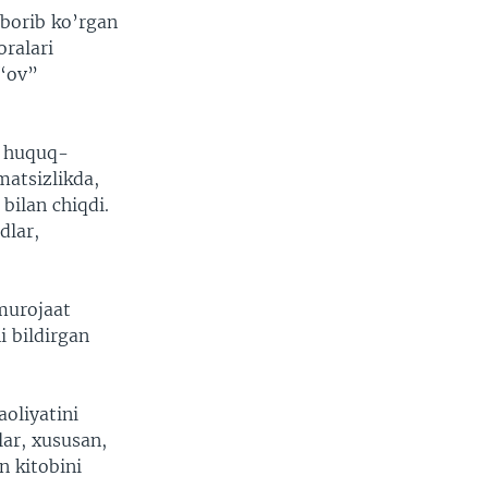
 borib ko’rgan
oralari
 “ov”
ka huquq-
matsizlikda,
bilan chiqdi.
dlar,
 murojaat
i bildirgan
oliyatini
ar, xususan,
n kitobini