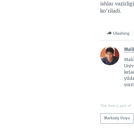
ishlar vazirli
ko’riladi.
Ulashing
Mali
Mali
Univ
kela
yild
yorit
This item is part of
Markaziy Osiyo