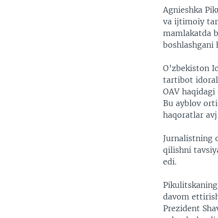
Agnieshka Piku
va ijtimoiy ta
mamlakatda b
boshlashgani 
O’zbekiston Ic
tartibot idora
OAV haqidagi 
Bu ayblov ort
haqoratlar avj
Jurnalistning 
qilishni tavsi
edi.
Pikulitskaning
davom ettiris
Prezident Sha