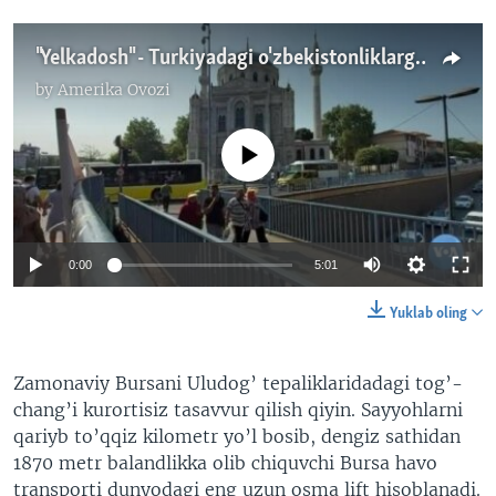
"Yelkadosh" - Turkiyadagi o'zbekistonliklarga madad ko'rsatayotgan jamoa
by
Amerika Ovozi
No media source currently available
0:00
5:01
Yuklab oling
Zamonaviy Bursani Uludog’ tepaliklaridadagi tog’-
chang’i kurortisiz tasavvur qilish qiyin. Sayyohlarni
qariyb to’qqiz kilometr yo’l bosib, dengiz sathidan
1870 metr balandlikka olib chiquvchi Bursa havo
transporti dunyodagi eng uzun osma lift hisoblanadi.