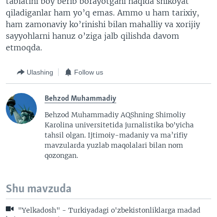
tabiatini boy berib borayotgani haqida shikoyat
qiladiganlar ham yo’q emas. Ammo u ham tarixiy,
ham zamonaviy ko’rinishi bilan mahalliy va xorijiy
sayyohlarni hanuz o’ziga jalb qilishda davom
etmoqda.
Ulashing
Follow us
Behzod Muhammadiy
Behzod Muhammadiy AQShning Shimoliy
Karolina universitetida jurnalistika bo'yicha
tahsil olgan. Ijtimoiy-madaniy va ma’rifiy
mavzularda yuzlab maqolalari bilan nom
qozongan.
Shu mavzuda
"Yelkadosh" - Turkiyadagi o'zbekistonliklarga madad