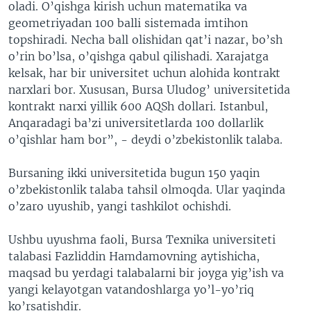
oladi. O’qishga kirish uchun matematika va
geometriyadan 100 balli sistemada imtihon
topshiradi. Necha ball olishidan qat’i nazar, bo’sh
o’rin bo’lsa, o’qishga qabul qilishadi. Xarajatga
kelsak, har bir universitet uchun alohida kontrakt
narxlari bor. Xususan, Bursa Uludog’ universitetida
kontrakt narxi yillik 600 AQSh dollari. Istanbul,
Anqaradagi ba’zi universitetlarda 100 dollarlik
o’qishlar ham bor”, - deydi o’zbekistonlik talaba.
Bursaning ikki universitetida bugun 150 yaqin
o’zbekistonlik talaba tahsil olmoqda. Ular yaqinda
o’zaro uyushib, yangi tashkilot ochishdi.
Ushbu uyushma faoli, Bursa Texnika universiteti
talabasi Fazliddin Hamdamovning aytishicha,
maqsad bu yerdagi talabalarni bir joyga yig’ish va
yangi kelayotgan vatandoshlarga yo’l-yo’riq
ko’rsatishdir.