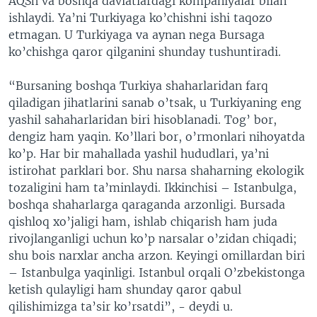
AQSh va boshqa davlatlardagi kompaniyalar bilan
ishlaydi. Ya’ni Turkiyaga ko’chishni ishi taqozo
etmagan. U Turkiyaga va aynan nega Bursaga
ko’chishga qaror qilganini shunday tushuntiradi.
“Bursaning boshqa Turkiya shaharlaridan farq
qiladigan jihatlarini sanab o’tsak, u Turkiyaning eng
yashil sahaharlaridan biri hisoblanadi. Tog’ bor,
dengiz ham yaqin. Ko’llari bor, o’rmonlari nihoyatda
ko’p. Har bir mahallada yashil hududlari, ya’ni
istirohat parklari bor. Shu narsa shaharning ekologik
tozaligini ham ta’minlaydi. Ikkinchisi – Istanbulga,
boshqa shaharlarga qaraganda arzonligi. Bursada
qishloq xo’jaligi ham, ishlab chiqarish ham juda
rivojlanganligi uchun ko’p narsalar o’zidan chiqadi;
shu bois narxlar ancha arzon. Keyingi omillardan biri
– Istanbulga yaqinligi. Istanbul orqali O’zbekistonga
ketish qulayligi ham shunday qaror qabul
qilishimizga ta’sir ko’rsatdi”, - deydi u.