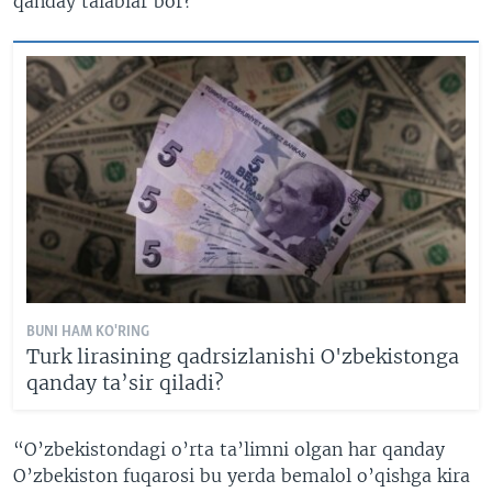
qanday talablar bor?
BUNI HAM KO'RING
Turk lirasining qadrsizlanishi O'zbekistonga
qanday ta’sir qiladi?
“O’zbekistondagi o’rta ta’limni olgan har qanday
O’zbekiston fuqarosi bu yerda bemalol o’qishga kira