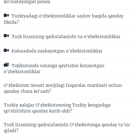
ko'rsatayotgan jamoa
Turkiyadagi o'zbekistonliklar saylov haqida qanday
fikrda?
Turk lirasining qadrsizlanishi va o'zbekistonliklar
Koloradoda yashayotgan o'zbekistonliklar
Tojikistonda vatanga qaytishni kutayotgan
o'zbekistonliklar
O'zbekiston Senati xorijdagi fuqarolar manfaati uchun
qanday chora ko'radi?
Turkiy xalqlar O'zbekistonning Turkiy kengashga
qo'shilishini qanday kutib oldi?
Turk lirasining qadrsizlanishi O'zbekistonga qanday ta’sir
qiladi?