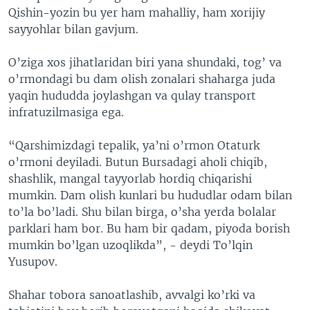
Qishin-yozin bu yer ham mahalliy, ham xorijiy
sayyohlar bilan gavjum.
O’ziga xos jihatlaridan biri yana shundaki, tog’ va
o’rmondagi bu dam olish zonalari shaharga juda
yaqin hududda joylashgan va qulay transport
infratuzilmasiga ega.
“Qarshimizdagi tepalik, ya’ni o’rmon Otaturk
o’rmoni deyiladi. Butun Bursadagi aholi chiqib,
shashlik, mangal tayyorlab hordiq chiqarishi
mumkin. Dam olish kunlari bu hududlar odam bilan
to’la bo’ladi. Shu bilan birga, o’sha yerda bolalar
parklari ham bor. Bu ham bir qadam, piyoda borish
mumkin bo’lgan uzoqlikda”, - deydi To’lqin
Yusupov.
Shahar tobora sanoatlashib, avvalgi ko’rki va