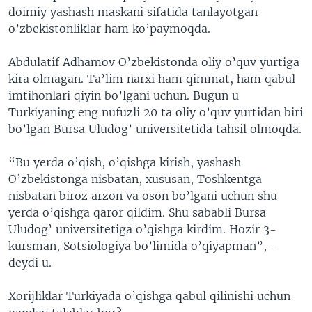
doimiy yashash maskani sifatida tanlayotgan
o’zbekistonliklar ham ko’paymoqda.
Abdulatif Adhamov O’zbekistonda oliy o’quv yurtiga
kira olmagan. Ta’lim narxi ham qimmat, ham qabul
imtihonlari qiyin bo’lgani uchun. Bugun u
Turkiyaning eng nufuzli 20 ta oliy o’quv yurtidan biri
bo’lgan Bursa Uludog’ universitetida tahsil olmoqda.
“Bu yerda o’qish, o’qishga kirish, yashash
O’zbekistonga nisbatan, xususan, Toshkentga
nisbatan biroz arzon va oson bo’lgani uchun shu
yerda o’qishga qaror qildim. Shu sababli Bursa
Uludog’ universitetiga o’qishga kirdim. Hozir 3-
kursman, Sotsiologiya bo’limida o’qiyapman”, -
deydi u.
Xorijliklar Turkiyada o’qishga qabul qilinishi uchun