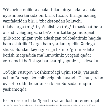
“O’zbekistonlik talabalar bilan birgalikda talabalar
uyushmasi tarzida bir birlik tuzdik. Birligimizning
vazifalaridan biri O’zbekistondan keluvchi
talabalarga to’g’ri yo’nalish va to’g’ri maslahat bera
olishdir. Bugungacha ba’zi shirkatlarga murojaat
qilib xato qilgan yoki adashgan talabalarimiz haqida
ham eshitdik. Ularga ham yordam qildik, Xudoga
shukr. Bundan keyingilariga ham to’g’ri maslahat
berish maqsadida ma’lumotimiz yetgani qadar
yordamchi bo’lishga harakat qilyapmiz”, - deydi u.
To’lqin Yusupov Toshkentdagi uyini sotib, yashash
uchun Bursaga ko’chib kelganini aytadi. U shu yerdan
uy sotib oldi; hozir oilasi bilan Bursada muqim
yashamoqda.
Kasbi dasturchi bo’lgan bu vatandosh internet oqali