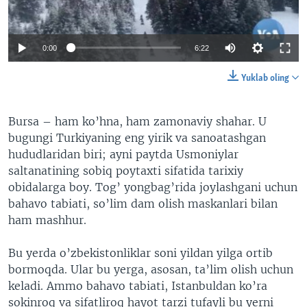
VIDEO
ODNOKLASSNIKI
XABARLAR SURATLARDA
TELEGRAM
0:00
6:22
TWITTER
Yuklab oling
SOUNDCLOUD
VOA
Bursa – ham ko’hna, ham zamonaviy shahar. U
bugungi Turkiyaning eng yirik va sanoatashgan
hududlaridan biri; ayni paytda Usmoniylar
saltanatining sobiq poytaxti sifatida tarixiy
obidalarga boy. Tog’ yongbag’rida joylashgani uchun
bahavo tabiati, so’lim dam olish maskanlari bilan
ham mashhur.
Bu yerda o’zbekistonliklar soni yildan yilga ortib
bormoqda. Ular bu yerga, asosan, ta’lim olish uchun
keladi. Ammo bahavo tabiati, Istanbuldan ko’ra
sokinroq va sifatliroq hayot tarzi tufayli bu yerni