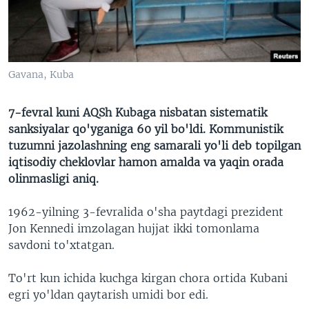
VIDEO
ODNOKLASSNIKI
XABARLAR SURATLARDA
TELEGRAM
TWITTER
Gavana, Kuba
SOUNDCLOUD
VOA
7-fevral kuni AQSh Kubaga nisbatan sistematik
sanksiyalar qo'yganiga 60 yil bo'ldi. Kommunistik
tuzumni jazolashning eng samarali yo'li deb topilgan
iqtisodiy cheklovlar hamon amalda va yaqin orada
olinmasligi aniq.
1962-yilning 3-fevralida o'sha paytdagi prezident
Jon Kennedi imzolagan hujjat ikki tomonlama
savdoni to'xtatgan.
To'rt kun ichida kuchga kirgan chora ortida Kubani
egri yo'ldan qaytarish umidi bor edi.