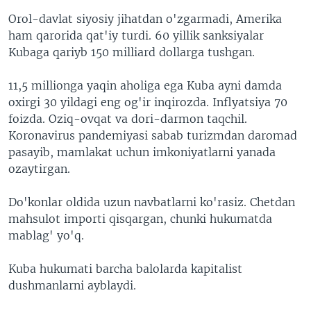
Orol-davlat siyosiy jihatdan o'zgarmadi, Amerika
ham qarorida qat'iy turdi. 60 yillik sanksiyalar
Kubaga qariyb 150 milliard dollarga tushgan.
11,5 millionga yaqin aholiga ega Kuba ayni damda
oxirgi 30 yildagi eng og'ir inqirozda. Inflyatsiya 70
foizda. Oziq-ovqat va dori-darmon taqchil.
Koronavirus pandemiyasi sabab turizmdan daromad
pasayib, mamlakat uchun imkoniyatlarni yanada
ozaytirgan.
Do'konlar oldida uzun navbatlarni ko'rasiz. Chetdan
mahsulot importi qisqargan, chunki hukumatda
mablag' yo'q.
Kuba hukumati barcha balolarda kapitalist
dushmanlarni ayblaydi.