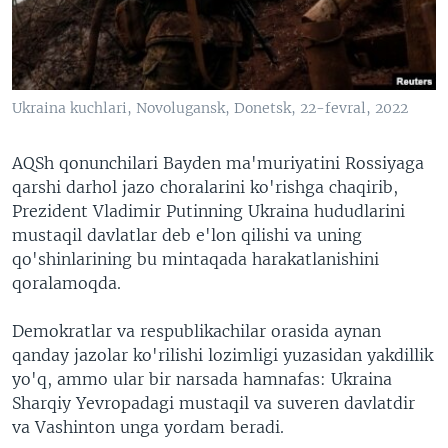
VIDEO
ODNOKLASSNIKI
XABARLAR SURATLARDA
TELEGRAM
TWITTER
Ukraina kuchlari, Novolugansk, Donetsk, 22-fevral, 2022
SOUNDCLOUD
VOA
AQSh qonunchilari Bayden ma'muriyatini Rossiyaga
qarshi darhol jazo choralarini ko'rishga chaqirib,
Prezident Vladimir Putinning Ukraina hududlarini
mustaqil davlatlar deb e'lon qilishi va uning
qo'shinlarining bu mintaqada harakatlanishini
qoralamoqda.
Demokratlar va respublikachilar orasida aynan
qanday jazolar ko'rilishi lozimligi yuzasidan yakdillik
yo'q, ammo ular bir narsada hamnafas: Ukraina
Sharqiy Yevropadagi mustaqil va suveren davlatdir
va Vashinton unga yordam beradi.