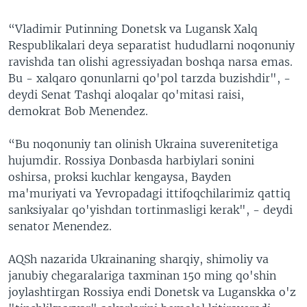
“Vladimir Putinning Donetsk va Lugansk Xalq
Respublikalari deya separatist hududlarni noqonuniy
ravishda tan olishi agressiyadan boshqa narsa emas.
Bu - xalqaro qonunlarni qo'pol tarzda buzishdir", -
deydi Senat Tashqi aloqalar qo'mitasi raisi,
demokrat Bob Menendez.
“Bu noqonuniy tan olinish Ukraina suverenitetiga
hujumdir. Rossiya Donbasda harbiylari sonini
oshirsa, proksi kuchlar kengaysa, Bayden
ma'muriyati va Yevropadagi ittifoqchilarimiz qattiq
sanksiyalar qo'yishdan tortinmasligi kerak", - deydi
senator Menendez.
AQSh nazarida Ukrainaning sharqiy, shimoliy va
janubiy chegaralariga taxminan 150 ming qo'shin
joylashtirgan Rossiya endi Donetsk va Luganskka o'z