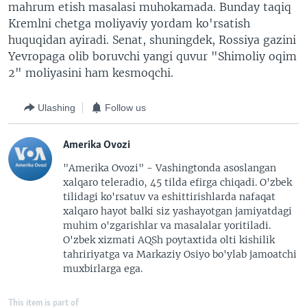
mahrum etish masalasi muhokamada. Bunday taqiq
Kremlni chetga moliyaviy yordam ko'rsatish
huquqidan ayiradi. Senat, shuningdek, Rossiya gazini
Yevropaga olib boruvchi yangi quvur "Shimoliy oqim
2" moliyasini ham kesmoqchi.
Ulashing
Follow us
Amerika Ovozi
"Amerika Ovozi" - Vashingtonda asoslangan
xalqaro teleradio, 45 tilda efirga chiqadi. O'zbek
tilidagi ko'rsatuv va eshittirishlarda nafaqat
xalqaro hayot balki siz yashayotgan jamiyatdagi
muhim o'zgarishlar va masalalar yoritiladi.
O'zbek xizmati AQSh poytaxtida olti kishilik
tahririyatga va Markaziy Osiyo bo'ylab jamoatchi
muxbirlarga ega.
This item is part of