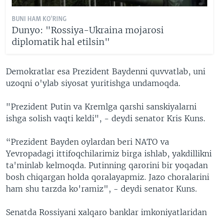
BUNI HAM KO'RING
Dunyo: "Rossiya-Ukraina mojarosi
diplomatik hal etilsin"
Demokratlar esa Prezident Baydenni quvvatlab, uni
uzoqni o'ylab siyosat yuritishga undamoqda.
"Prezident Putin va Kremlga qarshi sanskiyalarni
ishga solish vaqti keldi", - deydi senator Kris Kuns.
“Prezident Bayden oylardan beri NATO va
Yevropadagi ittifoqchilarimiz birga ishlab, yakdillikni
ta'minlab kelmoqda. Putinning qarorini bir yoqadan
bosh chiqargan holda qoralayapmiz. Jazo choralarini
ham shu tarzda ko'ramiz", - deydi senator Kuns.
Senatda Rossiyani xalqaro banklar imkoniyatlaridan