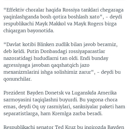
“Effektiv choralar haqida Rossiya tanklari chegaraga
yaqinlashganda bosh qotira boshlash xato", - deydi
respublikachi Mayk Makkol va Mayk Rogers birga
chiqargan bayonotida.
“Davlat kotibi Blinken zudlik bilan javob beramiz,
deb keldi. Putin Donbasdagi rossiyaparastlar
nazoratidagi hududlarni tan oldi. Endi bunday
agressiyaga javoban qaqshatqich jazo
mexanizmlarini ishga solishimiz zarur", - deydi bu
qonunchilar.
Prezident Bayden Donetsk va Luganskda Amerika
sarmoyasini taqiqlashni buyurdi. Bu yagona chora
emas, deydi Oq uy rasmiylari, sanksiyalar paketi ham
separatistlarga, ham Kremlga zarba beradi.
Respublikachi senator Ted Kruz bu inqirozda Bayden