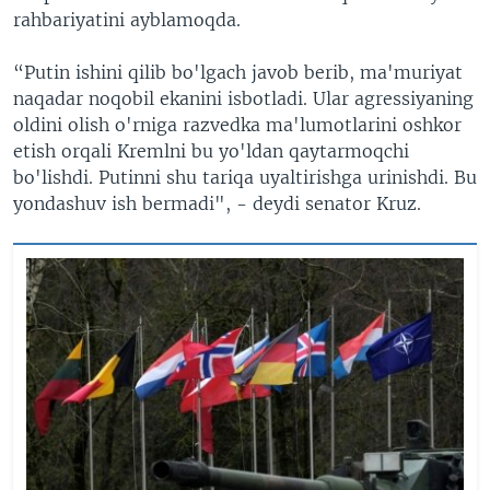
rahbariyatini ayblamoqda.
“Putin ishini qilib bo'lgach javob berib, ma'muriyat
naqadar noqobil ekanini isbotladi. Ular agressiyaning
oldini olish o'rniga razvedka ma'lumotlarini oshkor
etish orqali Kremlni bu yo'ldan qaytarmoqchi
bo'lishdi. Putinni shu tariqa uyaltirishga urinishdi. Bu
yondashuv ish bermadi", - deydi senator Kruz.