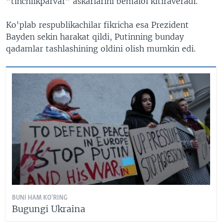
"tinchlikparvar" askarlarini bemalol kitiraveradi.
Ko'plab respublikachilar fikricha esa Prezident
Bayden sekin harakat qildi, Putinning bunday
qadamlar tashlashining oldini olish mumkin edi.
BUNI HAM KO'RING
Bugungi Ukraina