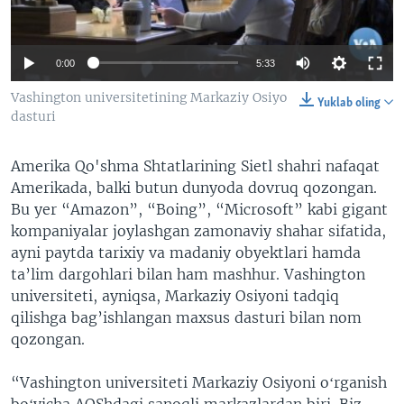
VIDEO
ODNOKLASSNIKI
XABARLAR SURATLARDA
TELEGRAM
0:00
5:33
TWITTER
Vashington universitetining Markaziy Osiyo
Yuklab oling
SOUNDCLOUD
VOA
dasturi
Amerika Qo'shma Shtatlarining Sietl shahri nafaqat
Amerikada, balki butun dunyoda dovruq qozongan.
Bu yer “Amazon”, “Boing”, “Microsoft” kabi gigant
kompaniyalar joylashgan zamonaviy shahar sifatida,
ayni paytda tarixiy va madaniy obyektlari hamda
ta’lim dargohlari bilan ham mashhur. Vashington
universiteti, ayniqsa, Markaziy Osiyoni tadqiq
qilishga bag’ishlangan maxsus dasturi bilan nom
qozongan.
“Vashington universiteti Markaziy Osiyoni oʻrganish
boʻyicha AQShdagi sanoqli markazlardan biri. Biz