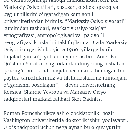
Markaziy Osiyo tillari, xususan, o‘zbek, qozoq va
uyg‘ur tillarini o‘rgatadigan kam sonli
universitetlardan birimiz. “Markaziy Osiyo siyosati”
kursimdan tashqari, Markaziy Osiyo xalqlari
etnografiyasi, antropologiyasi va Ipak yo‘li
geografiyasi kurslarini taklif qilamiz. Bizda Markaziy
Osiyoni oʻrganish boʻyicha 1960-yillarga borib
taqaladigan koʻp yillik ilmiy meros bor. Amerika
Qoʻshma Shtatlaridagi odamlar dunyoning nisbatan
qorongʻu bu hududi haqida hech narsa bilmagan bir
paytda tarixchilarimiz va tilshunoslarimiz mintaqani
oʻrganishni boshlagan”, - deydi universitetning
Rossiya, Sharqiy Yevropa va Markaziy Osiyo
tadqiqotlari markazi rahbari Skot Radnits.
Roman Pomeshchikov asli o‘zbekistonlik; hozir
Vashington universitetida doktorlik ishini yoqlayapti.
U o’z tadqiqoti uchun nega aynan bu o’quv yurtini