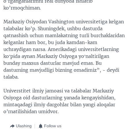
o'rganganlarimni real dunyoda ishlatib
ko’rmoqchiman.
Markaziy Osiyodan Vashington universitetiga kelgan
talabalar ko'p. Shuningdek, ushbu dasturda
qatnashish uchun mamlakatning turli burchaklaridan
kelganlar ham bor, bu juda kamdan-kam
uchraydigan narsa. Amerikadagi universitetlarning
koʻpida aynan Markaziy Osiyoga yoʻnaltirilgan
bunday maxsus dasturlar mavjud emas. Bu
dasturning mavjudligi bizning omadimiz”, - deydi
talaba.
Universtitet ilmiy jamoasi va talabalar Markaziy
Osiyoga oid dasturlarning yanada kengayishidan,
mintaqadagi ilmiy dargohlar bilan yangi aloqalar
o’rnatilishidan umidvor.
Ulashing
Follow us