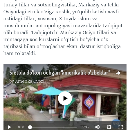
turkiy tillar va sotsiolingvistika, Markaziy va Ichki
Osiyodagi etnik oʻziga xoslik, yoʻqolib ketish xavfi
ostidagi tillar, xususan, Xitoyda islom va
musulmonlar antropologiyasi mavzularida tadqiqot
olib boradi. Tadqiqotchi Markaziy Osiyo tillari va
mintaqaga xos kurslarni o‘qitish bo‘yicha o‘z
tajribasi bilan o‘rtoqlashar ekan, dastur istiqboliga
ham to’xtaldi.
Sietlda do'kon ochgan "amerikalik o'zbeklar"
by
Amerika Ovozi
No media source currently available
0:00
5:35