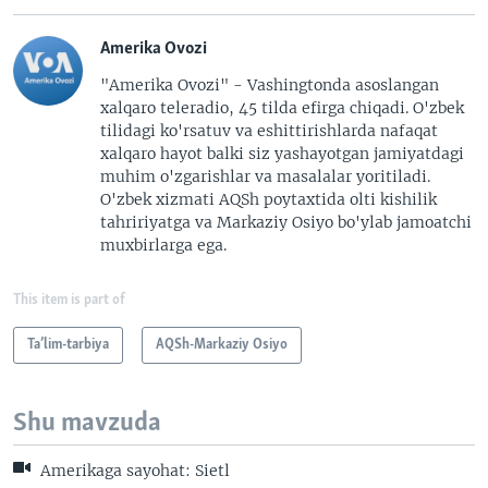
Amerika Ovozi
"Amerika Ovozi" - Vashingtonda asoslangan
xalqaro teleradio, 45 tilda efirga chiqadi. O'zbek
tilidagi ko'rsatuv va eshittirishlarda nafaqat
xalqaro hayot balki siz yashayotgan jamiyatdagi
muhim o'zgarishlar va masalalar yoritiladi.
O'zbek xizmati AQSh poytaxtida olti kishilik
tahririyatga va Markaziy Osiyo bo'ylab jamoatchi
muxbirlarga ega.
This item is part of
Ta’lim-tarbiya
AQSh-Markaziy Osiyo
Shu mavzuda
Amerikaga sayohat: Sietl