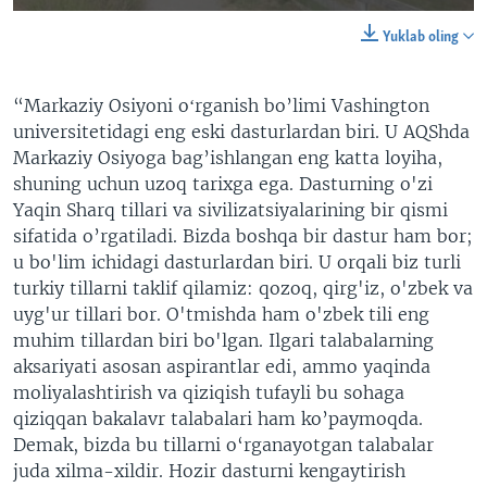
Yuklab oling
“Markaziy Osiyoni oʻrganish bo’limi Vashington
universitetidagi eng eski dasturlardan biri. U AQShda
Markaziy Osiyoga bag’ishlangan eng katta loyiha,
shuning uchun uzoq tarixga ega. Dasturning o'zi
Yaqin Sharq tillari va sivilizatsiyalarining bir qismi
sifatida o’rgatiladi. Bizda boshqa bir dastur ham bor;
u bo'lim ichidagi dasturlardan biri. U orqali biz turli
turkiy tillarni taklif qilamiz: qozoq, qirg'iz, o'zbek va
uyg'ur tillari bor. O'tmishda ham o'zbek tili eng
muhim tillardan biri bo'lgan. Ilgari talabalarning
aksariyati asosan aspirantlar edi, ammo yaqinda
moliyalashtirish va qiziqish tufayli bu sohaga
qiziqqan bakalavr talabalari ham ko’paymoqda.
Demak, bizda bu tillarni o‘rganayotgan talabalar
juda xilma-xildir. Hozir dasturni kengaytirish