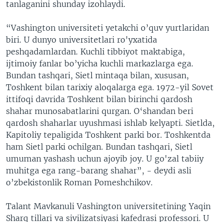
tanlaganini shunday izohlaydi.
“Vashington universiteti yetakchi o’quv yurtlaridan
biri. U dunyo universitetlari ro'yxatida
peshqadamlardan. Kuchli tibbiyot maktabiga,
ijtimoiy fanlar bo’yicha kuchli markazlarga ega.
Bundan tashqari, Sietl mintaqa bilan, xususan,
Toshkent bilan tarixiy aloqalarga ega. 1972-yil Sovet
ittifoqi davrida Toshkent bilan birinchi qardosh
shahar munosabatlarini qurgan. O‘shandan beri
qardosh shaharlar uyushmasi ishlab kelyapti. Sietlda,
Kapitoliy tepaligida Toshkent parki bor. Toshkentda
ham Sietl parki ochilgan. Bundan tashqari, Sietl
umuman yashash uchun ajoyib joy. U go'zal tabiiy
muhitga ega rang-barang shahar”, - deydi asli
o’zbekistonlik Roman Pomeshchikov.
Talant Mavkanuli Vashington universitetining Yaqin
Sharq tillari va sivilizatsiyasi kafedrasi professori. U