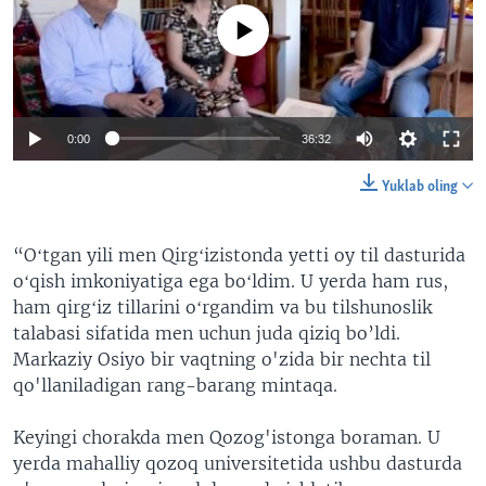
No media source currently available
0:00
36:32
Yuklab oling
“Oʻtgan yili men Qirgʻizistonda yetti oy til dasturida
oʻqish imkoniyatiga ega boʻldim. U yerda ham rus,
ham qirgʻiz tillarini oʻrgandim va bu tilshunoslik
talabasi sifatida men uchun juda qiziq bo’ldi.
Markaziy Osiyo bir vaqtning o'zida bir nechta til
qo'llaniladigan rang-barang mintaqa.
Keyingi chorakda men Qozog'istonga boraman. U
yerda mahalliy qozoq universitetida ushbu dasturda