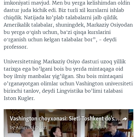
imkoniyati mavjud. Men bu yerga kelishimdan oldin
dastur juda kichik edi. Biz turli xil kurslarni ishlab
chiqdik. Natijada ko'plab talabalarni jalb qildik.
Amerikalik talabalar, shuningdek, Markaziy Osiyodan
bu yerga oʻqish uchun, baʼzi qisqa kurslarini
oʻrganish uchun kelgan talabalar bor”, - deydi
professor.
Universitetning Markaziy Osiyo dasturi uzoq yillik
tarixga ega bo’lgani bois bu yerda mintaqaga oid
boy ilmiy manbalar yig’ilgan. Shu bois mintaqani
o’rganayotgan olimlar uchun Vashington universiteti
birinchi tanlov, deydi Lingvistika bo’limi talabasi
Iston Kugler.
Vashington choyxonasi: Sietl-Toshkent do'stligining 50 yillik tarixi
by
Amerika Ovozi