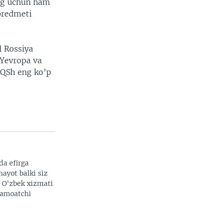
ing uchun ham
 predmeti
l Rossiya
i Yevropa va
AQSh eng ko’p
da efirga
hayot balki siz
. O'zbek xizmati
 jamoatchi