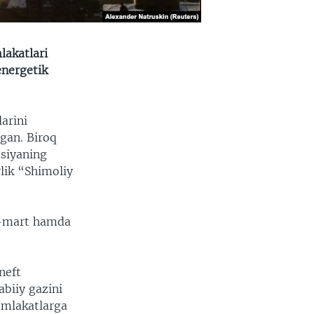
lakatlari
energetik
larini
gan. Biroq
ssiyaning
rlik “Shimoliy
 1-mart hamda
neft
abiiy gazini
amlakatlarga