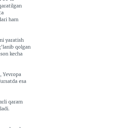
qaratilgan
ta
lari ham
ni yaratish
g’lanib qolgan
oson kecha
, Yevropa
fursatda esa
arli qaram
ladi.