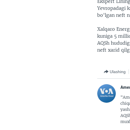
Ekspert Linin
Yevropadagi k
bo’lgan neft 
Xalqaro Energe
kuniga 5 milli
AQSh hududiga
neft xarid qil
Ulashing
Amer
"Ame
chiq
yash
AQSh
muxb