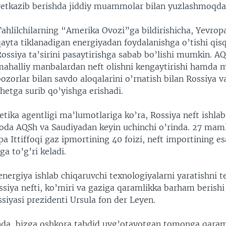
yetkazib berishda jiddiy muammolar bilan yuzlashmoqda
ahlilchilarning “Amerika Ovozi”ga bildirishicha, Yevropa
ayta tiklanadigan energiyadan foydalanishga o’tishi qis
ossiya ta’sirini pasaytirishga sabab bo’lishi mumkin. A
mahalliy manbalardan neft olishni kengaytirishi hamda m
ozorlar bilan savdo aloqalarini o’rnatish bilan Rossiya v
hetga surib qo’yishga erishadi.
tika agentligi ma’lumotlariga ko’ra, Rossiya neft ishlab
oda AQSh va Saudiyadan keyin uchinchi o’rinda. 27 mam
a Ittiffoqi gaz ipmortining 40 foizi, neft importining es
ga to’g’ri keladi.
nergiya ishlab chiqaruvchi texnologiyalarni yaratishni te
ssiya nefti, ko’miri va gaziga qaramlikka barham berishi
siyasi prezidenti Ursula fon der Leyen.
da, bizga oshkora tahdid uyg’otayotgan tomonga qaram