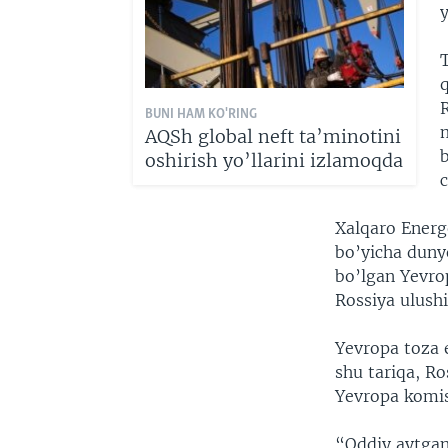
T
q
R
BUNI HAM KO'RING
AQSh global neft ta’minotini
b
oshirish yo’llarini izlamoqda
c
Xalqaro Energe
bo’yicha duny
bo’lgan Yevrop
Rossiya ulushi
Yevropa toza e
shu tariqa, Ro
Yevropa komis
“Oddiy aytgan