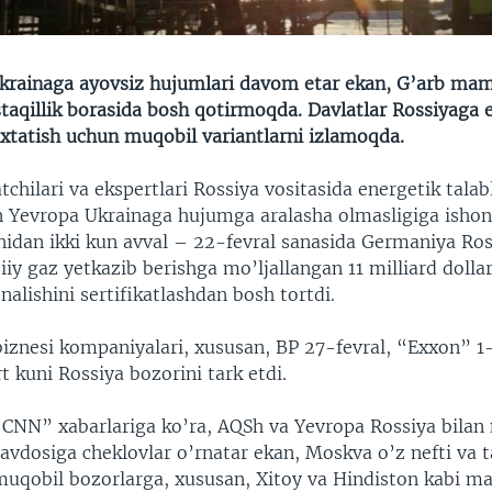
krainaga ayovsiz hujumlari davom etar ekan, G’arb mam
taqillik borasida bosh qotirmoqda. Davlatlar Rossiyaga 
’xtatish uchun muqobil variantlarni izlamoqda.
chilari va ekspertlari Rossiya vositasida energetik talab
 Yevropa Ukrainaga hujumga aralasha olmasligiga ishon
nidan ikki kun avval – 22-fevral sanasida Germaniya Ro
iy gaz yetkazib berishga mo’ljallangan 11 milliard dolla
alishini sertifikatlashdan bosh tortdi.
i biznesi kompaniyalari, xususan, BP 27-fevral, “Exxon”
 kuni Rossiya bozorini tark etdi.
“CNN” xabarlariga ko’ra, AQSh va Yevropa Rossiya bilan 
avdosiga cheklovlar o’rnatar ekan, Moskva o’z nefti va t
muqobil bozorlarga, xususan, Xitoy va Hindiston kabi m