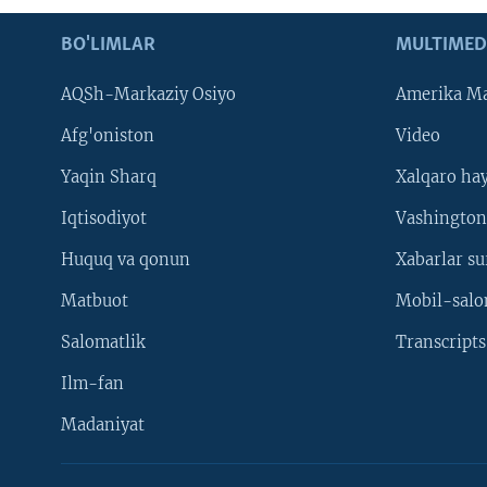
BO'LIMLAR
MULTIMED
AQSh-Markaziy Osiyo
Amerika Ma
Afg'oniston
Video
Yaqin Sharq
Xalqaro ha
Iqtisodiyot
Vashington
Huquq va qonun
Xabarlar su
Matbuot
Mobil-salo
Salomatlik
Transcripts
Ilm-fan
Madaniyat