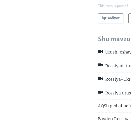
This item is part of
Iqtisodiyot
Shu mavzu
Urush, oshay
Rossiyani tar
Rossiya-Ukr
Rossiya urus
AQSh global neft
Bayden Rossiyada