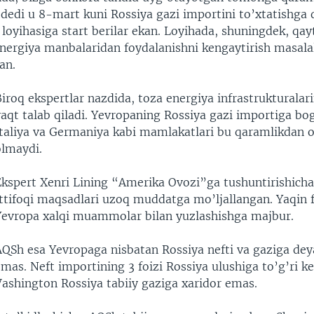
dedi u 8-mart kuni Rossiya gazi importini to’xtatishga 
oyihasiga start berilar ekan. Loyihada, shuningdek, qay
energiya manbalaridan foydalanishni kengaytirish masala
an.
iroq ekspertlar nazdida, toza energiya infrastrukturalari
aqt talab qiladi. Yevropaning Rossiya gazi importiga bo
Italiya va Germaniya kabi mamlakatlari bu qaramlikdan 
olmaydi.
Ekspert Xenri Lining “Amerika Ovozi”ga tushuntirishicha
Ittifoqi maqsadlari uzoq muddatga mo’ljallangan. Yaqin 
Yevropa xalqi muammolar bilan yuzlashishga majbur.
AQSh esa Yevropaga nisbatan Rossiya nefti va gaziga dey
mas. Neft importining 3 foizi Rossiya ulushiga to’g’ri ke
Vashington Rossiya tabiiy gaziga xaridor emas.