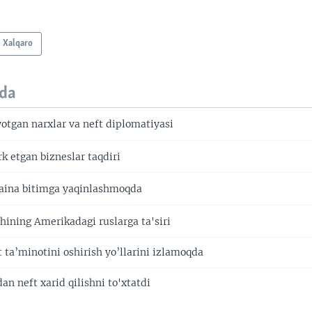
Xalqaro
da
otgan narxlar va neft diplomatiyasi
k etgan bizneslar taqdiri
aina bitimga yaqinlashmoqda
hining Amerikadagi ruslarga ta'siri
 ta’minotini oshirish yo’llarini izlamoqda
n neft xarid qilishni to'xtatdi