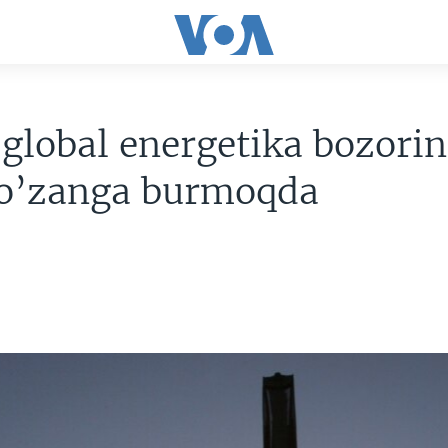
global energetika bozorin
 o’zanga burmoqda