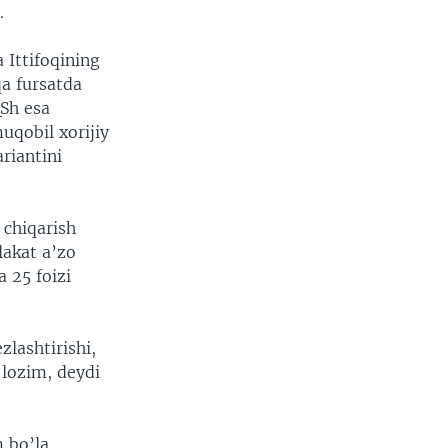
.
 Ittifoqining
qa fursatda
QSh esa
uqobil xorijiy
ariantini
 chiqarish
lakat a’zo
a 25 foizi
zlashtirishi,
 lozim, deydi
 bo’la