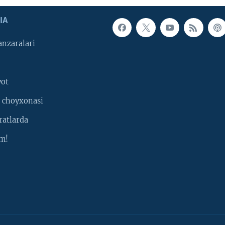
IA
nzaralari
yot
 choyxonasi
ratlarda
m!