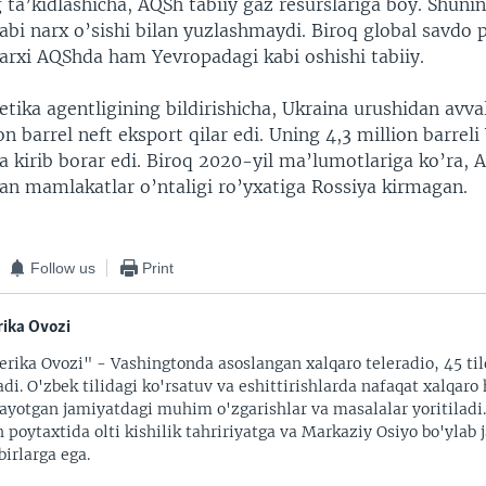
g ta’kidlashicha, AQSh tabiiy gaz resurslariga boy. Shun
abi narx o’sishi bilan yuzlashmaydi. Biroq global savdo
narxi AQShda ham Yevropadagi kabi oshishi tabiiy.
tika agentligining bildirishicha, Ukraina urushidan avva
on barrel neft eksport qilar edi. Uning 4,3 million barrel
 kirib borar edi. Biroq 2020-yil ma’lumotlariga ko’ra, 
gan mamlakatlar o’ntaligi ro’yxatiga Rossiya kirmagan.
Follow us
Print
ika Ovozi
rika Ovozi" - Vashingtonda asoslangan xalqaro teleradio, 45 til
adi. O'zbek tilidagi ko'rsatuv va eshittirishlarda nafaqat xalqaro 
ayotgan jamiyatdagi muhim o'zgarishlar va masalalar yoritiladi
 poytaxtida olti kishilik tahririyatga va Markaziy Osiyo bo'ylab
irlarga ega.