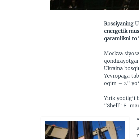
Rossiyaning U
energetik mus
qaramlikni to
Moskva siyosat
qondirayotgan
Ukraina bosqi
Yevropaga tabi
oqim – 2” yo‘n
Yirik yoqilg’
“Shell” 8-mart
s