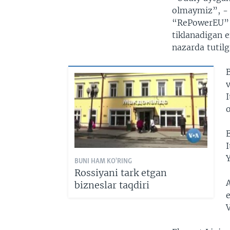
olmaymiz”, - 
“RePowerEU” l
tiklanadigan 
nazarda tutilg
B
v
BUNI HAM KO'RING
Rossiyani tark etgan
bizneslar taqdiri
e