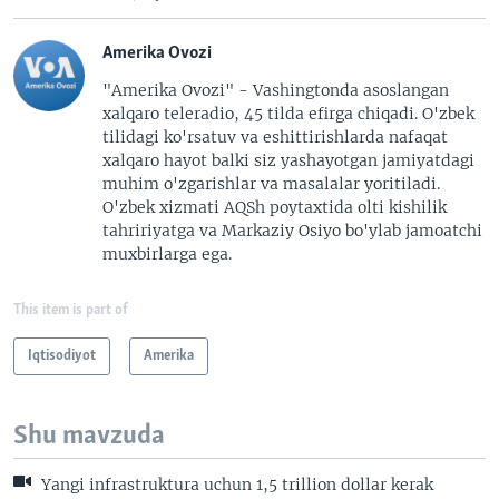
Amerika Ovozi
"Amerika Ovozi" - Vashingtonda asoslangan
xalqaro teleradio, 45 tilda efirga chiqadi. O'zbek
tilidagi ko'rsatuv va eshittirishlarda nafaqat
xalqaro hayot balki siz yashayotgan jamiyatdagi
muhim o'zgarishlar va masalalar yoritiladi.
O'zbek xizmati AQSh poytaxtida olti kishilik
tahririyatga va Markaziy Osiyo bo'ylab jamoatchi
muxbirlarga ega.
This item is part of
Iqtisodiyot
Amerika
Shu mavzuda
Yangi infrastruktura uchun 1,5 trillion dollar kerak