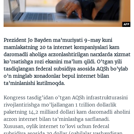
VIDEO
ODNOKLASSNIKI
XABARLAR SURATLARDA
TELEGRAM
TWITTER
SOUNDCLOUD
VOA
Prezident Jo Bayden ma’muriyati 9-may kuni
mamlakatning 20 ta internet kompaniyalari kam
daromadli aholiga arzonlashtirilgan narxlarda xizmat
ko’rsatishga rozi ekanini ma’lum qildi. O’tgan yili
tasdiqlangan federal subsidiya asosida AQSh bo’ylab
o’n minglab xonadonlar bepul internet bilan
ta’minlanishi kutilmoqda.
Kongress tasdig’idan o’tgan AQSh infrastrukturasini
rivojlantirishga mo’ljallangan 1 trillion dollarlik
paketning 14,2 milliard dollari kam daromadli aholini
arzon internet bilan ta’minlashga sarflanadi.
Xususan, oylik internet to’lovi uchun federal
subsidiya asosida 30 dollar (qabilalar yashaydigan