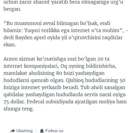
uchun zarur sharoit yaratib bera olmaganiga urg’u
bergan.
“Bu muammoni avval bilmagan bo’lsak, endi
bilamiz: Yuqori tezlikka ega internet o’ta muhim”, -
dedi Bayden aprel oyida yil o’qituvchisini taqdirlar
ekan.
Arzon xizmat ko’rsatishga rozi bo’lgan 20 ta
internet kompaniyalari, Oq uyning bildirishicha,
mamlakat aholisining 80 foizi yashaydigan
hududlarni qamrab olgan. Qishloq hududlarining 50
foiziga internet yetkazib beradi. Tub aholi sanalgan
qabilalar yashaydigan hududlarda servis narxi oyiga
75 dollar. Federal subsidiyada ajratilgan moliya ham
shunga teng.
Ulashing
Follow us