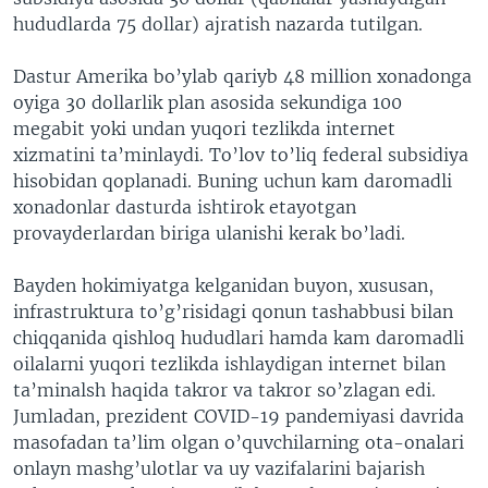
hududlarda 75 dollar) ajratish nazarda tutilgan.
Dastur Amerika bo’ylab qariyb 48 million xonadonga
oyiga 30 dollarlik plan asosida sekundiga 100
megabit yoki undan yuqori tezlikda internet
xizmatini ta’minlaydi. To’lov to’liq federal subsidiya
hisobidan qoplanadi. Buning uchun kam daromadli
xonadonlar dasturda ishtirok etayotgan
provayderlardan biriga ulanishi kerak bo’ladi.
Bayden hokimiyatga kelganidan buyon, xususan,
infrastruktura to’g’risidagi qonun tashabbusi bilan
chiqqanida qishloq hududlari hamda kam daromadli
oilalarni yuqori tezlikda ishlaydigan internet bilan
ta’minalsh haqida takror va takror so’zlagan edi.
Jumladan, prezident COVID-19 pandemiyasi davrida
masofadan ta’lim olgan o’quvchilarning ota-onalari
onlayn mashg’ulotlar va uy vazifalarini bajarish