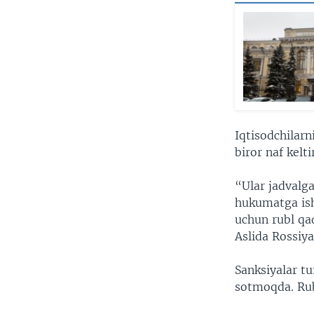
Iqtisodchilarn
biror naf kelt
“Ular jadvalga
hukumatga ish
uchun rubl qa
Aslida Rossiya
Sanksiyalar t
sotmoqda. Rubl