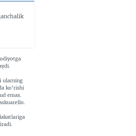
qanchalik
sodiyotga
aydi.
i ularning
a ko’rishi
jud emas.
askuarello.
akatlariga
iradi.