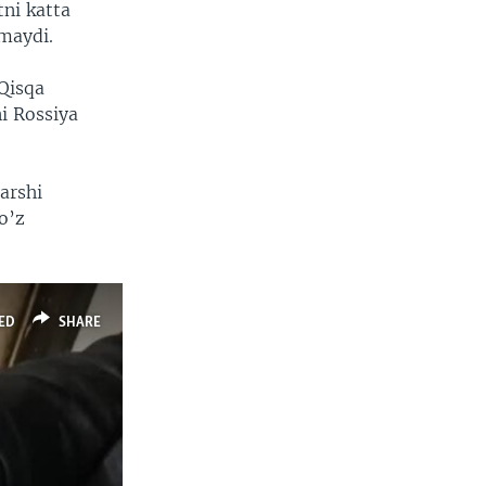
tni katta
maydi.
Qisqa
i Rossiya
arshi
o’z
ED
SHARE