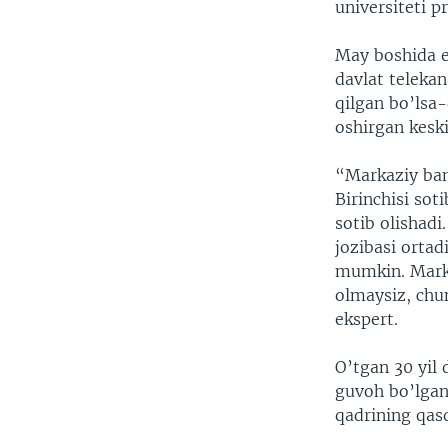
universiteti p
May boshida es
davlat telekan
qilgan bo’lsa-
oshirgan keski
“Markaziy ban
Birinchisi sot
sotib olishadi
jozibasi ortad
mumkin. Marka
olmaysiz, chun
ekspert.
O’tgan 30 yil 
guvoh bo’lgan.
qadrining qasd