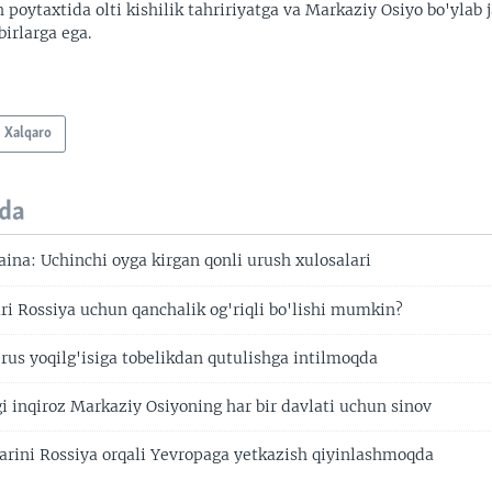
 poytaxtida olti kishilik tahririyatga va Markaziy Osiyo bo'ylab
irlarga ega.
Xalqaro
da
ina: Uchinchi oyga kirgan qonli urush xulosalari
ari Rossiya uchun qanchalik og'riqli bo'lishi mumkin?
 rus yoqilg'isiga tobelikdan qutulishga intilmoqda
i inqiroz Markaziy Osiyoning har bir davlati uchun sinov
arini Rossiya orqali Yevropaga yetkazish qiyinlashmoqda