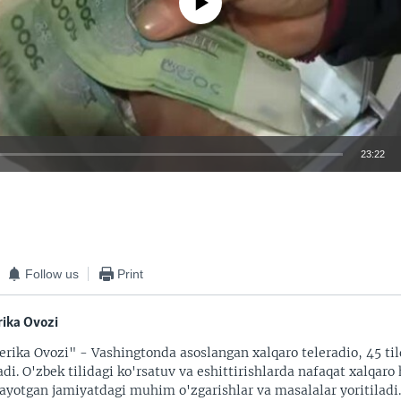
23:22
EMBED
Follow us
Print
ika Ovozi
rika Ovozi" - Vashingtonda asoslangan xalqaro teleradio, 45 til
adi. O'zbek tilidagi ko'rsatuv va eshittirishlarda nafaqat xalqaro 
ayotgan jamiyatdagi muhim o'zgarishlar va masalalar yoritiladi