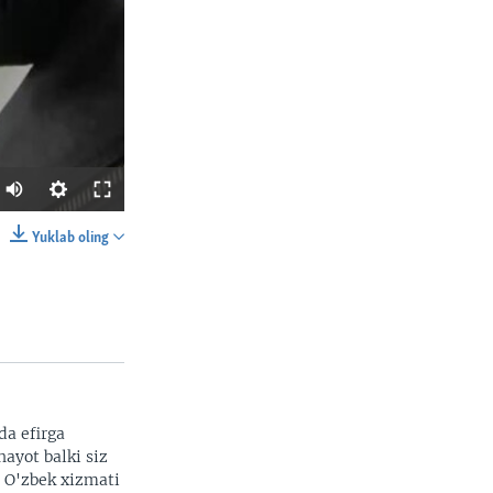
Yuklab oling
SHARE
da efirga
hayot balki siz
width
px
. O'zbek xizmati