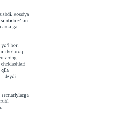
tushdi. Rossiya
sifatida e’lon
ki amalga
yo’l bor.
 uni ko’proq
lyutaning
 cheklashlari
 qila
 - deydi
a ssenariylarga
 rubl
n.