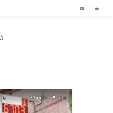
a
EMBED
SHARE