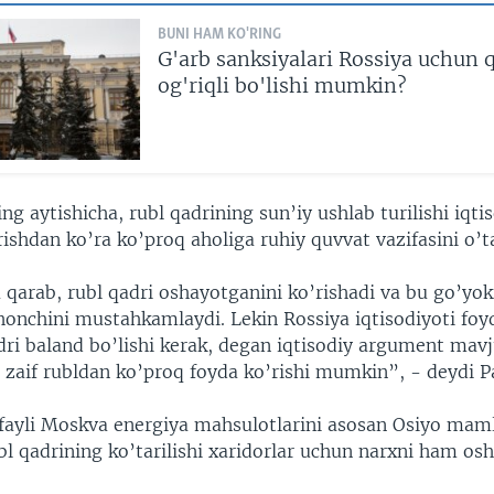
BUNI HAM KO'RING
G'arb sanksiyalari Rossiya uchun 
og'riqli bo'lishi mumkin?
ing aytishicha, rubl qadrining sun’iy ushlab turilishi iqti
irishdan ko’ra ko’proq aholiga ruhiy quvvat vazifasini o’t
 qarab, rubl qadri oshayotganini ko’rishadi va bu go’yok
onchini mustahkamlaydi. Lekin Rossiya iqtisodiyoti foyd
dri baland bo’lishi kerak, degan iqtisodiy argument mav
 zaif rubldan ko’proq foyda ko’rishi mumkin”, - deydi P
ufayli Moskva energiya mahsulotlarini asosan Osiyo maml
 qadrining ko’tarilishi xaridorlar uchun narxni ham osh