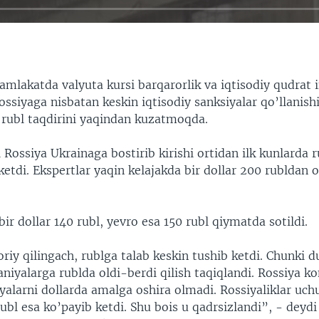
mlakatda valyuta kursi barqarorlik va iqtisodiy qudrat i
ossiyaga nisbatan keskin iqtisodiy sanksiyalar qo’llanish
 rubl taqdirini yaqindan kuzatmoqda.
 Rossiya Ukrainaga bostirib kirishi ortidan ilk kunlarda r
ketdi. Ekspertlar yaqin kelajakda bir dollar 200 rubldan o
.
ir dollar 140 rubl, yevro esa 150 rubl qiymatda sotildi.
oriy qilingach, rublga talab keskin tushib ketdi. Chunki 
iyalarga rublda oldi-berdi qilish taqiqlandi. Rossiya k
alarni dollarda amalga oshira olmadi. Rossiyaliklar uch
rubl esa ko’payib ketdi. Shu bois u qadrsizlandi”, - deyd