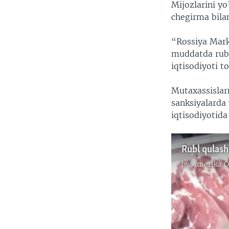
Mijozlarini yo
chegirma bila
“Rossiya Mark
muddatda rubl
iqtisodiyoti to
Mutaxassislarn
sanksiyalarda 
iqtisodiyotida
by
Amerika O