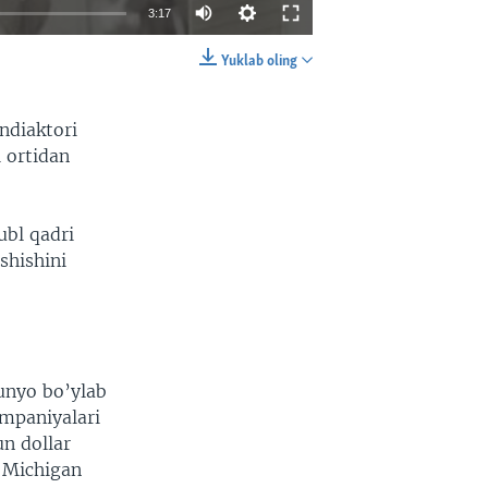
3:17
Yuklab oling
EMBED
SHARE
ndiaktori
i ortidan
ubl qadri
shishini
dunyo bo’ylab
ompaniyalari
un dollar
i Michigan