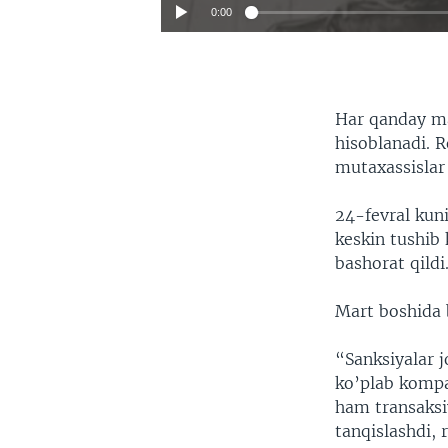
0:00
Har qanday ma
hisoblanadi. R
mutaxassislar
24-fevral kuni
keskin tushib 
bashorat qildi
Mart boshida b
“Sanksiyalar j
ko’plab kompan
ham transaksiy
tanqislashdi, 