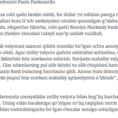
rofessori Paolo Paskuarello.
a rubl qadri keskin oshib, bir dollar 70 rubldan pastga 
allari buni G’arb sanksiyalari ustidan qozonilgan g’alaba 
da, ekspertlar fikricha, rubl qadri Rossiya Markaziy ban
n cheklov choralari tufayli sun’iy ushlab turilibdi.
k valyutani nazorat qilishi mumkin bo’lgan uchta asosiy 
ib olish. Agar milliy valyuta qadrini oshirishni xohlashsa,
. Ikkinchisi foiz stavkasini oshirish. Natijada mahalliy va
i. Ular odamlarning pul olib kirishi va olib chiqishini ham
ziy Bank bularning barchasini qildi. Ammo buni doimiy
ki yuqori foiz stavkasi mahalliy iqtisodiyotni o’ldiradi”,
davomida rossiyaliklar milliy valyuta bilan bog’liq barch
 Uning erkin harakatiga qo’yilgan to’liq taqiqdan tortib
dan tushirilishigacha bo’lgan choralar amalga oshirilga