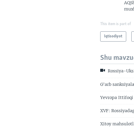
AQSh
muxb
This item is part of
Iqtisodiyot
Shu mavzu
Rossiya-Ukra
G'arb sanksiyal
Yevropa Ittifoqi
XVF: Rossiyadag
Xitoy mahsulotl