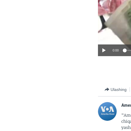
0:00
Ulashing
Amer
"Ame
chiq
yash