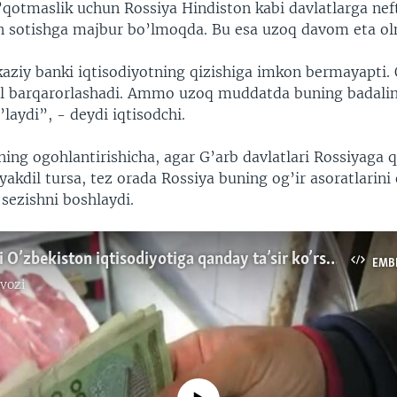
’qotmaslik uchun Rossiya Hindiston kabi davlatlarga nef
n sotishga majbur bo’lmoqda. Bu esa uzoq davom eta ol
aziy banki iqtisodiyotning qizishiga imkon bermayapti. 
 barqarorlashadi. Ammo uzoq muddatda buning badalin
’laydi”, - deydi iqtisodchi.
ing ogohlantirishicha, agar G’arb davlatlari Rossiyaga q
yakdil tursa, tez orada Rossiya buning og’ir asoratlarini 
 sezishni boshlaydi.
Rubl qulashi O’zbekiston iqtisodiyotiga qanday ta’sir ko’rsatyapti?
EMB
vozi
No media source currently available