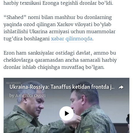
harbiy texnikasi Eronga tegishli dronlar bo’ldi.
“Shahed” nomi bilan mashhur bu dronlarning
yaqinda ozod qilingan Xarkov viloyati bo’ylab
ishlatilishi Ukarina armiyasi uchun muammolar
tug’dira boshlagani
xabar qilinmoqda
.
Eron ham sanksiyalar ostidagi davlat, ammo bu
cheklovlarga qaramasdan ancha samarali harbiy
dronlar ishlab chiqishga muvaffaq bo’lgan.
Ukraina-Rossiya: Tanaffus ketidan frontda janglar qayta avj olmoqda
by
Amerika Ovozi
No media source currently available