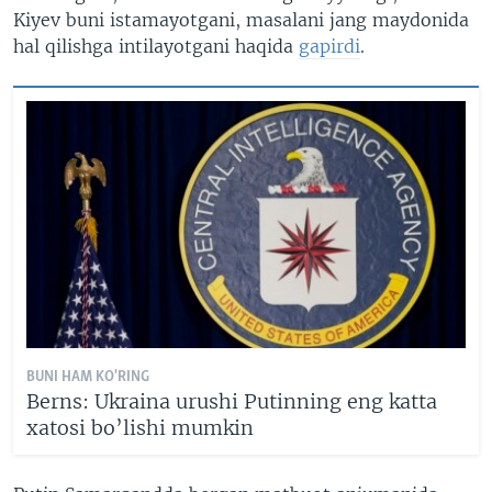
Kiyev buni istamayotgani, masalani jang maydonida
hal qilishga intilayotgani haqida
gapirdi
.
BUNI HAM KO'RING
Berns: Ukraina urushi Putinning eng katta
xatosi bo’lishi mumkin