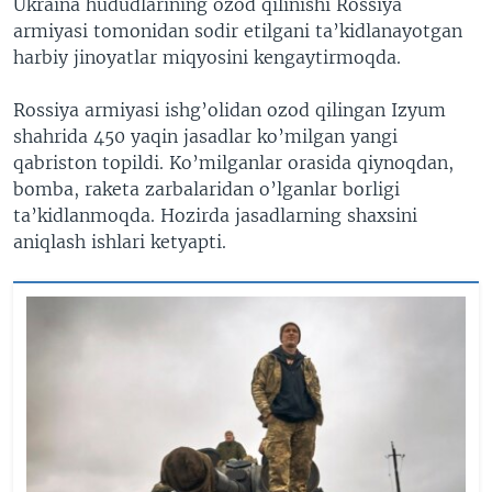
Ukraina hududlarining ozod qilinishi Rossiya
armiyasi tomonidan sodir etilgani ta’kidlanayotgan
harbiy jinoyatlar miqyosini kengaytirmoqda.
Rossiya armiyasi ishg’olidan ozod qilingan Izyum
shahrida 450 yaqin jasadlar ko’milgan yangi
qabriston topildi. Ko’milganlar orasida qiynoqdan,
bomba, raketa zarbalaridan o’lganlar borligi
ta’kidlanmoqda. Hozirda jasadlarning shaxsini
aniqlash ishlari ketyapti.