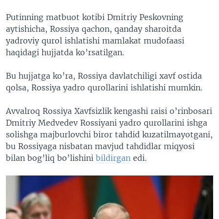
Putinning matbuot kotibi Dmitriy Peskovning
aytishicha, Rossiya qachon, qanday sharoitda
yadroviy qurol ishlatishi mamlakat mudofaasi
haqidagi hujjatda ko’rsatilgan.
Bu hujjatga ko’ra, Rossiya davlatchiligi xavf ostida
qolsa, Rossiya yadro qurollarini ishlatishi mumkin.
Avvalroq Rossiya Xavfsizlik kengashi raisi o’rinbosari
Dmitriy Medvedev Rossiyani yadro qurollarini ishga
solishga majburlovchi biror tahdid kuzatilmayotgani,
bu Rossiyaga nisbatan mavjud tahdidlar miqyosi
bilan bog’liq bo’lishini
bildirgan
edi.