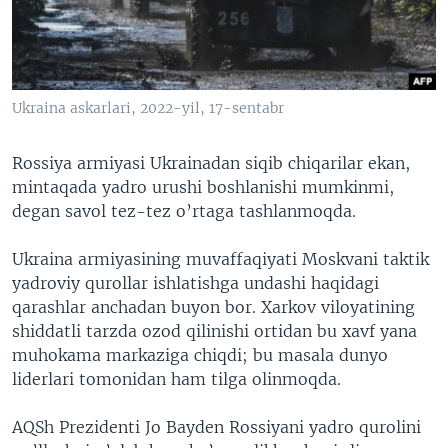
VIDEO
ODNOKLASSNIKI
XABARLAR SURATLARDA
TELEGRAM
TWITTER
Ukraina askarlari, 2022-yil, 17-sentabr
SOUNDCLOUD
VOA
Rossiya armiyasi Ukrainadan siqib chiqarilar ekan,
mintaqada yadro urushi boshlanishi mumkinmi,
degan savol tez-tez o’rtaga tashlanmoqda.
Ukraina armiyasining muvaffaqiyati Moskvani taktik
yadroviy qurollar ishlatishga undashi haqidagi
qarashlar anchadan buyon bor. Xarkov viloyatining
shiddatli tarzda ozod qilinishi ortidan bu xavf yana
muhokama markaziga chiqdi; bu masala dunyo
liderlari tomonidan ham tilga olinmoqda.
AQSh Prezidenti Jo Bayden Rossiyani yadro qurolini