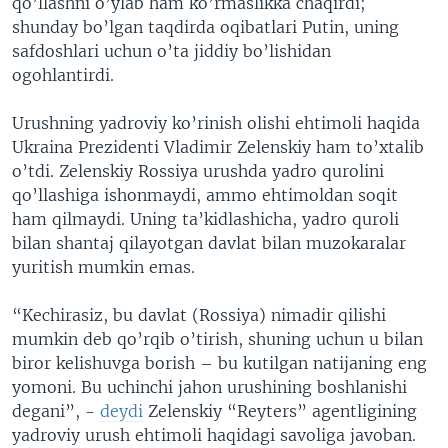
qo’llashni o’ylab ham ko’rmaslikka chaqirdi;
shunday bo’lgan taqdirda oqibatlari Putin, uning
safdoshlari uchun o’ta jiddiy bo’lishidan
ogohlantirdi.
Urushning yadroviy ko’rinish olishi ehtimoli haqida
Ukraina Prezidenti Vladimir Zelenskiy ham to’xtalib
o’tdi. Zelenskiy Rossiya urushda yadro qurolini
qo’llashiga ishonmaydi, ammo ehtimoldan soqit
ham qilmaydi. Uning ta’kidlashicha, yadro quroli
bilan shantaj qilayotgan davlat bilan muzokaralar
yuritish mumkin emas.
“Kechirasiz, bu davlat (Rossiya) nimadir qilishi
mumkin deb qo’rqib o’tirish, shuning uchun u bilan
biror kelishuvga borish – bu kutilgan natijaning eng
yomoni. Bu uchinchi jahon urushining boshlanishi
degani”, -
deydi
Zelenskiy “Reyters” agentligining
yadroviy urush ehtimoli haqidagi savoliga javoban.