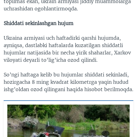
topilmas ekan, ukrain armiyasi jiddiy muammolarga
uchrashidan ogohlantirmoqda.
Shiddati sekinlashgan hujum
Ukraina armiyasi uch haftadirki qarshi hujumda,
ayniqsa, dastlabki haftalarda kuzatilgan shiddatli
hujumlar natijasida bir necha yirik shaharlar, Xarkov
viloyati deyarli to’lig’icha ozod qilindi.
So’ngi haftaga kelib bu hujumlar shiddati sekinladi,
hozirgacha 8 ming kvadrat kilometrga yaqin hudud
ishg’oldan ozod qilingani haqida hisobot berilmoqda.