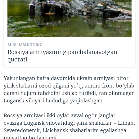
BUNI HAM KO'RING
Rossiya armiyasining parchalanayotgan
qudrati
Yakunlangan hafta davomida ukrain armiyasi biror
yirik shaharni ozod qilgani yo’q, ammo front bo’ylab
qarshi hujum tahdidini ushlab turibdi, tan olinmagan
Lugansk viloyati hududiga yaqinlashgan.
Rossiya armiyasi ikki oylar avval og’ir janglar
evaziga Lugansk viloyatidagi yirik shaharlar - Liman,
Severedonetsk, Lisichansk shaharlarini egallashga
muvaffaq bo’lgan edi.