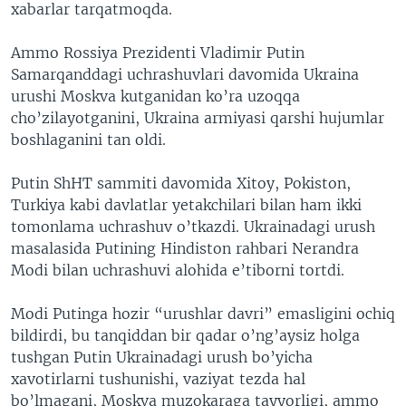
xabarlar tarqatmoqda.
Ammo Rossiya Prezidenti Vladimir Putin
Samarqanddagi uchrashuvlari davomida Ukraina
urushi Moskva kutganidan ko’ra uzoqqa
cho’zilayotganini, Ukraina armiyasi qarshi hujumlar
boshlaganini tan oldi.
Putin ShHT sammiti davomida Xitoy, Pokiston,
Turkiya kabi davlatlar yetakchilari bilan ham ikki
tomonlama uchrashuv o’tkazdi. Ukrainadagi urush
masalasida Putining Hindiston rahbari Nerandra
Modi bilan uchrashuvi alohida e’tiborni tortdi.
Modi Putinga hozir “urushlar davri” emasligini ochiq
bildirdi, bu tanqiddan bir qadar o’ng’aysiz holga
tushgan Putin Ukrainadagi urush bo’yicha
xavotirlarni tushunishi, vaziyat tezda hal
bo’lmagani, Moskva muzokaraga tayyorligi, ammo