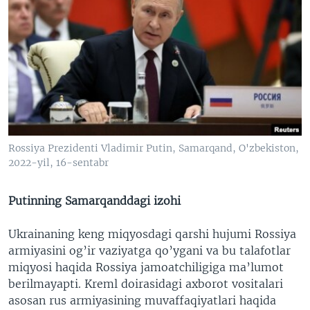
Rossiya Prezidenti Vladimir Putin, Samarqand, O'zbekiston,
2022-yil, 16-sentabr
Putinning Samarqanddagi izohi
Ukrainaning keng miqyosdagi qarshi hujumi Rossiya
armiyasini og’ir vaziyatga qo’ygani va bu talafotlar
miqyosi haqida Rossiya jamoatchiligiga ma’lumot
berilmayapti. Kreml doirasidagi axborot vositalari
asosan rus armiyasining muvaffaqiyatlari haqida