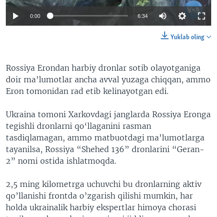
0:00
6:34
Yuklab oling
Rossiya Erondan harbiy dronlar sotib olayotganiga
doir ma’lumotlar ancha avval yuzaga chiqqan, ammo
Eron tomonidan rad etib kelinayotgan edi.
Ukraina tomoni Xarkovdagi janglarda Rossiya Eronga
tegishli dronlarni qo‘llaganini rasman
tasdiqlamagan, ammo matbuotdagi ma’lumotlarga
tayanilsa, Rossiya “Shehed 136” dronlarini “Geran-
2” nomi ostida ishlatmoqda.
2,5 ming kilometrga uchuvchi bu dronlarning aktiv
qo’llanishi frontda o’zgarish qilishi mumkin, har
holda ukrainalik harbiy ekspertlar himoya chorasi