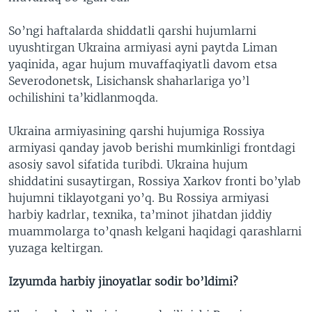
So’ngi haftalarda shiddatli qarshi hujumlarni
uyushtirgan Ukraina armiyasi ayni paytda Liman
yaqinida, agar hujum muvaffaqiyatli davom etsa
Severodonetsk, Lisichansk shaharlariga yo’l
ochilishini ta’kidlanmoqda.
Ukraina armiyasining qarshi hujumiga Rossiya
armiyasi qanday javob berishi mumkinligi frontdagi
asosiy savol sifatida turibdi. Ukraina hujum
shiddatini susaytirgan, Rossiya Xarkov fronti bo’ylab
hujumni tiklayotgani yo’q. Bu Rossiya armiyasi
harbiy kadrlar, texnika, ta’minot jihatdan jiddiy
muammolarga to’qnash kelgani haqidagi qarashlarni
yuzaga keltirgan.
Izyumda harbiy jinoyatlar sodir bo’ldimi?