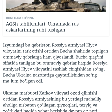
BUNI HAM KO'RING
AQSh tahlilchilari: Ukrainada rus
askarlarining ruhi tushgan
Izyumdagi bu qabriston Rossiya armiyasi Kiyev
viloyatini tark etishi ortidan Bucha shahrida topilgan
ommaviy qabrlarga ham qiyoslandi. Bucha qirg’ini
sifatida tanilgan bu ommaviy qabrlar haqida Rossiya
armiyasi Kiyev viloyatini tashlab chiqishidan so’ng,
Bucha Ukraina nazoratiga qaytarilishidan so’ng
ma’lum bo’lgan edi.
Ukraina matbuoti Xarkov viloyati ozod qilinishi
ortidan Rossiya armiyasining bu yerdagi mahalliy
aholiga nisbatan qo’llagan qiynoqlari, tazyiq va
zo’rliklari haqida xabar berishda davom etyapti.