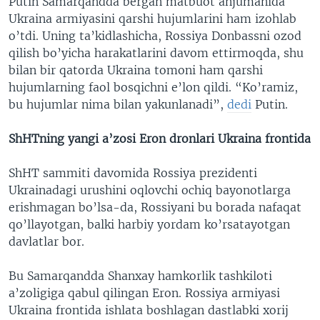
Putin Samarqandda bergan matbuot anjumanida
Ukraina armiyasini qarshi hujumlarini ham izohlab
o’tdi. Uning ta’kidlashicha, Rossiya Donbassni ozod
qilish bo’yicha harakatlarini davom ettirmoqda, shu
bilan bir qatorda Ukraina tomoni ham qarshi
hujumlarning faol bosqichni e’lon qildi. “Ko’ramiz,
bu hujumlar nima bilan yakunlanadi”,
dedi
Putin.
ShHTning yangi a’zosi Eron dronlari Ukraina frontida
ShHT sammiti davomida Rossiya prezidenti
Ukrainadagi urushini oqlovchi ochiq bayonotlarga
erishmagan bo’lsa-da, Rossiyani bu borada nafaqat
qo’llayotgan, balki harbiy yordam ko’rsatayotgan
davlatlar bor.
Bu Samarqandda Shanxay hamkorlik tashkiloti
a’zoligiga qabul qilingan Eron. Rossiya armiyasi
Ukraina frontida ishlata boshlagan dastlabki xorij