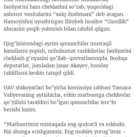
faoliyatini ham cheklashni so’rab, yuqoridagi
axborot vositalarini “xalq dushmani” deb atagan.
Namoyishni uyushtirgan Ilimbek Israilov “Ozodlik”
idorasini yoqib yuborish bilan tahdid qilgan.
Qirg’izistondagi ayrim qonunchilar mustaqil
kanallarni yopish, nohukumat tashkilotlar faoliyatini
cheklash g’oyasini qo’llab-quvvatlamoqda. Boshqa
deputatlar, jumladan Janar Akayev, bunday
takliflarni keskin tanqid qildi.
OAV shikoyatlari bo’yicha komissiya rahbari Tamara
Valiyevaning aytishicha, erkin matbuotga cheklovlar
qo’yilishi tarafdori bo’lgan qonunchilar iste’fo
berishi lozim.
“Matbuotimiz mintaqada eng qudratli va erkindir.
Biz shunga erishganmiz. Eng muhim yutug’imiz –