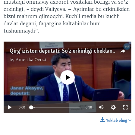
mustaqil ommaviy axborot vositalari borligi va so’z
erkinligi, - deydi Valiyeva. – Ayrimlar bu erkinlikdan
bizni mahrum qilmoqchi. Kuchli media bu kuchli
davlat degani, faqatgina kaltabinlar buni
tushunmaydi”.
Qirg'iziston deputati: So'z erkinligi cheklanmaydi
by
Amerika Ovozi
No media source currently available
0:00
0:38
Yuklab oling