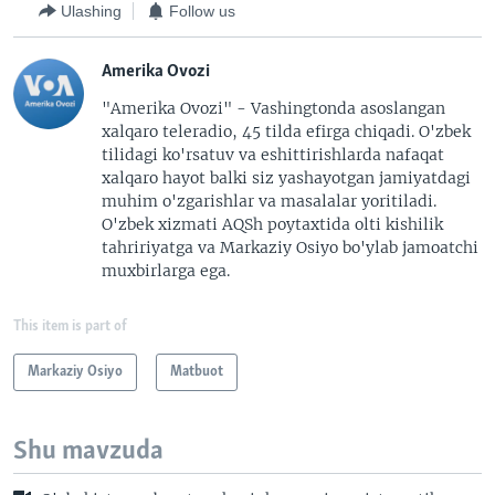
Ulashing
Follow us
Amerika Ovozi
"Amerika Ovozi" - Vashingtonda asoslangan
xalqaro teleradio, 45 tilda efirga chiqadi. O'zbek
tilidagi ko'rsatuv va eshittirishlarda nafaqat
xalqaro hayot balki siz yashayotgan jamiyatdagi
muhim o'zgarishlar va masalalar yoritiladi.
O'zbek xizmati AQSh poytaxtida olti kishilik
tahririyatga va Markaziy Osiyo bo'ylab jamoatchi
muxbirlarga ega.
This item is part of
Markaziy Osiyo
Matbuot
Shu mavzuda