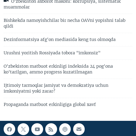
O'zbekiston axborot makoni: korrupsiya, sistematik
muammolar
Bishkekda namoyishchilar bir necha OAVni yopishni talab
qildi
Dezinformatsiya afg'on mediasida keng tus olmoqda
Urushni yoritish Rossiyada tobora "imkonsiz"
O'zbekiston matbuot erkinligi indeksida 24 pog'ona
ko'tarilgan, ammo progress kuzatilmagan
Ijtimoiy tarmoqlar jamiyat va demokratiya uchun
imkoniyatmi yoki zarar?
Propaganda matbuot erkinligiga global xavf