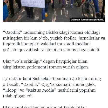
VIDEO
ODNOKLASSNIKI
XABARLAR SURATLARDA
TELEGRAM
TWITTER
SOUNDCLOUD
VOA
“Ozodlik” radiosining Bishkekdagi idorasi oldidagi
mitingdan bir kun o’tib, yuzlab faollar, jurnalistlar va
fuqarolik huquqlari vakillari mustaqil mediani
qo’llab-quvvatlash talabi bilan namoyishga chiqdi.
Ular “So’z erkinligi” degan hayqiriqlar bilan
Qirg’iziston parlamenti tomon yurish qilgan.
13-oktabr kuni Bishkekda taxminan 40 kishi miting
o’tkazib, “Ozodlik” Qirg’iz xizmati, shuningdek,
“Kloop” va “Kaktus Media” nashrlarini yopishni
talab qilgan edi.
Ular mamlakatdagi nohukumat tashkilotlar