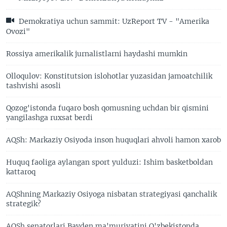
Demokratiya uchun sammit: UzReport TV - "Amerika
Ovozi"
Rossiya amerikalik jurnalistlarni haydashi mumkin
Olloqulov: Konstitutsion islohotlar yuzasidan jamoatchilik
tashvishi asosli
Qozog'istonda fuqaro bosh qomusning uchdan bir qismini
yangilashga ruxsat berdi
AQSh: Markaziy Osiyoda inson huquqlari ahvoli hamon xarob
Huquq faoliga aylangan sport yulduzi: Ishim basketboldan
kattaroq
AQShning Markaziy Osiyoga nisbatan strategiyasi qanchalik
strategik?
AQSh senatorlari Bayden ma'muriyatini O'zbekistonda