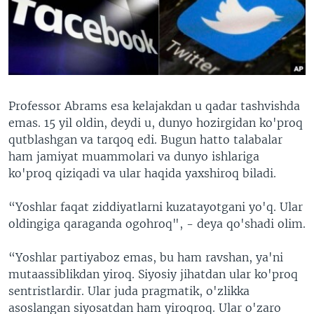
Professor Abrams esa kelajakdan u qadar tashvishda
emas. 15 yil oldin, deydi u, dunyo hozirgidan ko'proq
qutblashgan va tarqoq edi. Bugun hatto talabalar
ham jamiyat muammolari va dunyo ishlariga
ko'proq qiziqadi va ular haqida yaxshiroq biladi.
“Yoshlar faqat ziddiyatlarni kuzatayotgani yo'q. Ular
oldingiga qaraganda ogohroq", - deya qo'shadi olim.
“Yoshlar partiyaboz emas, bu ham ravshan, ya'ni
mutaassiblikdan yiroq. Siyosiy jihatdan ular ko'proq
sentristlardir. Ular juda pragmatik, o'zlikka
asoslangan siyosatdan ham yiroqroq. Ular o'zaro