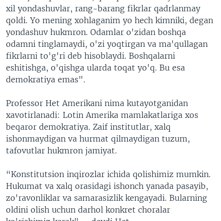
xil yondashuvlar, rang-barang fikrlar qadrlanmay
qoldi. Yo mening xohlaganim yo hech kimniki, degan
yondashuv hukmron. Odamlar o'zidan boshqa
odamni tinglamaydi, o'zi yoqtirgan va ma'qullagan
fikrlarni to'g'ri deb hisoblaydi. Boshqalarni
eshitishga, o'qishga ularda toqat yo'q. Bu esa
demokratiya emas".
Professor Het Amerikani nima kutayotganidan
xavotirlanadi: Lotin Amerika mamlakatlariga xos
beqaror demokratiya. Zaif institutlar, xalq
ishonmaydigan va hurmat qilmaydigan tuzum,
tafovutlar hukmron jamiyat.
“Konstitutsion inqirozlar ichida qolishimiz mumkin.
Hukumat va xalq orasidagi ishonch yanada pasayib,
zo'ravonliklar va samarasizlik kengayadi. Bularning
oldini olish uchun darhol konkret choralar