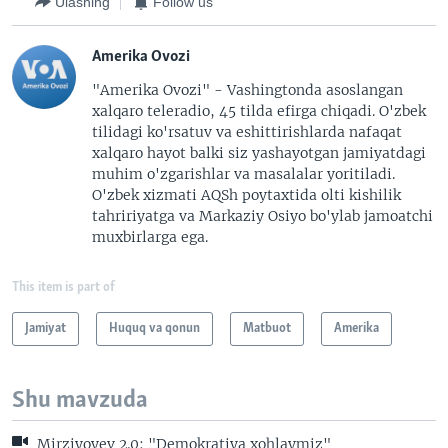
Ulashing
Follow us
Amerika Ovozi
"Amerika Ovozi" - Vashingtonda asoslangan
xalqaro teleradio, 45 tilda efirga chiqadi. O'zbek
tilidagi ko'rsatuv va eshittirishlarda nafaqat
xalqaro hayot balki siz yashayotgan jamiyatdagi
muhim o'zgarishlar va masalalar yoritiladi.
O'zbek xizmati AQSh poytaxtida olti kishilik
tahririyatga va Markaziy Osiyo bo'ylab jamoatchi
muxbirlarga ega.
This item is part of
Jamiyat
Huquq va qonun
Matbuot
Amerika
Shu mavzuda
Mirziyoyev 2.0: "Demokratiya xohlaymiz"