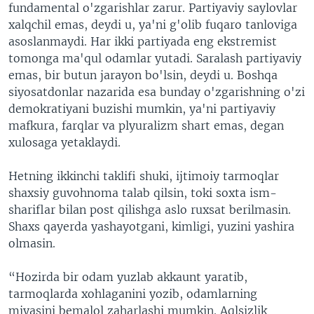
fundamental o'zgarishlar zarur. Partiyaviy saylovlar
xalqchil emas, deydi u, ya'ni g'olib fuqaro tanloviga
asoslanmaydi. Har ikki partiyada eng ekstremist
tomonga ma'qul odamlar yutadi. Saralash partiyaviy
emas, bir butun jarayon bo'lsin, deydi u. Boshqa
siyosatdonlar nazarida esa bunday o'zgarishning o'zi
demokratiyani buzishi mumkin, ya'ni partiyaviy
mafkura, farqlar va plyuralizm shart emas, degan
xulosaga yetaklaydi.
Hetning ikkinchi taklifi shuki, ijtimoiy tarmoqlar
shaxsiy guvohnoma talab qilsin, toki soxta ism-
shariflar bilan post qilishga aslo ruxsat berilmasin.
Shaxs qayerda yashayotgani, kimligi, yuzini yashira
olmasin.
“Hozirda bir odam yuzlab akkaunt yaratib,
tarmoqlarda xohlaganini yozib, odamlarning
miyasini bemalol zaharlashi mumkin. Aqlsizlik