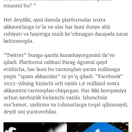
emasmi bu? ”
Het deydiki, ayni damda platformalar soxta
akkauntlarga to'la va ular har kuni dunyo ahli
ruhiyati va hayotiga misli ko'rilmagan darajada zarar
keltirmoqda.
"Twitter" bunga qarshi kurashayotganini da'vo
qiladi. Platforma rahbari Parag Agraval qayd
etishicha, har kuni bu tarmoqdan yarim millionga
yaqin "spam akkaunlar" ni yo'q qiladi. "Facebook"
2022-yilning birinchi uch oyida 1,6 milliard soxta
akkauntni tarmoqdan chiqargan. Har ikki kompaniya
uchun xavfsizlik birlamchi vazifa. Ishonchsiz
ma'lumot, uydirma va tuhmatlarga toqat qilinmaydi,
deydi uni yurituvchilar.