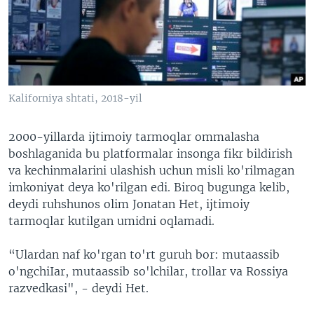
VIDEO
ODNOKLASSNIKI
XABARLAR SURATLARDA
TELEGRAM
TWITTER
SOUNDCLOUD
VOA
Kaliforniya shtati, 2018-yil
2000-yillarda ijtimoiy tarmoqlar ommalasha
boshlaganida bu platformalar insonga fikr bildirish
va kechinmalarini ulashish uchun misli ko'rilmagan
imkoniyat deya ko'rilgan edi. Biroq bugunga kelib,
deydi ruhshunos olim Jonatan Het, ijtimoiy
tarmoqlar kutilgan umidni oqlamadi.
“Ulardan naf ko'rgan to'rt guruh bor: mutaassib
o'ngchiIar, mutaassib so'lchilar, trollar va Rossiya
razvedkasi", - deydi Het.