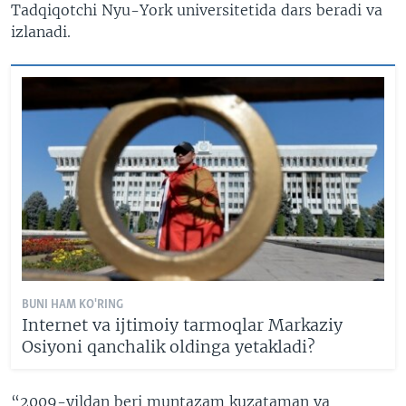
Tadqiqotchi Nyu-York universitetida dars beradi va
izlanadi.
BUNI HAM KO'RING
Internet va ijtimoiy tarmoqlar Markaziy
Osiyoni qanchalik oldinga yetakladi?
“2009-yildan beri muntazam kuzataman va