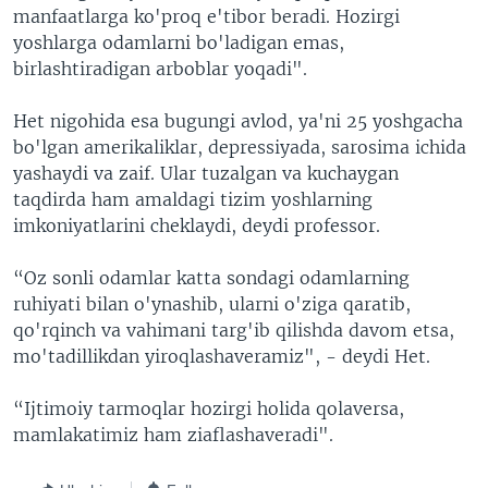
manfaatlarga ko'proq e'tibor beradi. Hozirgi
yoshlarga odamlarni bo'ladigan emas,
birlashtiradigan arboblar yoqadi".
Het nigohida esa bugungi avlod, ya'ni 25 yoshgacha
bo'lgan amerikaliklar, depressiyada, sarosima ichida
yashaydi va zaif. Ular tuzalgan va kuchaygan
taqdirda ham amaldagi tizim yoshlarning
imkoniyatlarini cheklaydi, deydi professor.
“Oz sonli odamlar katta sondagi odamlarning
ruhiyati bilan o'ynashib, ularni o'ziga qaratib,
qo'rqinch va vahimani targ'ib qilishda davom etsa,
mo'tadillikdan yiroqlashaveramiz", - deydi Het.
“Ijtimoiy tarmoqlar hozirgi holida qolaversa,
mamlakatimiz ham ziaflashaveradi".