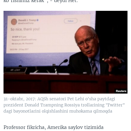
ko'rishimiz kerak", - deydi Het.
31-oktabr, 2017: AQSh senatori Pet Lehi o'sha paytdagi
prezident Donald Trampning Rossiya trollarining 'Twitter"
dagi bayonotlarini olqishlashini muhokama qilmoqda
Professor fikricha, Amerika saylov tizimida