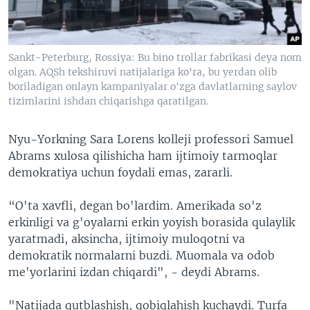
Sankt-Peterburg, Rossiya: Bu bino trollar fabrikasi deya nom
olgan. AQSh tekshiruvi natijalariga ko'ra, bu yerdan olib
boriladigan onlayn kampaniyalar o'zga davlatlarning saylov
tizimlarini ishdan chiqarishga qaratilgan.
Nyu-Yorkning Sara Lorens kolleji professori Samuel
Abrams xulosa qilishicha ham ijtimoiy tarmoqlar
demokratiya uchun foydali emas, zararli.
“O'ta xavfli, degan bo'lardim. Amerikada so'z
erkinligi va g'oyalarni erkin yoyish borasida qulaylik
yaratmadi, aksincha, ijtimoiy muloqotni va
demokratik normalarni buzdi. Muomala va odob
me'yorlarini izdan chiqardi", - deydi Abrams.
"Natijada qutblashish, qobiqlahish kuchaydi. Turfa