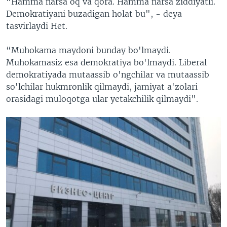
“Hamma narsa oq va qora. Hamma narsa ziddiyatli.
Demokratiyani buzadigan holat bu", - deya
tasvirlaydi Het.
“Muhokama maydoni bunday bo'lmaydi.
Muhokamasiz esa demokratiya bo'lmaydi. Liberal
demokratiyada mutaassib o'ngchilar va mutaassib
so'lchilar hukmronlik qilmaydi, jamiyat a'zolari
orasidagi muloqotga ular yetakchilik qilmaydi".