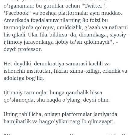
o'rganaman: bu guruhlar uchun "Twitter",
'Facebook" va boshqa platformalar ayni muddao.
Amerikada foydalanuvchilarning 80 foizi bu
tarmoqlarda qo'rquv, umidsizlik, g'azab va nafratni
his qiladi. Ular fikr bildirsa-da, dinamikaga, siyosiy-
ijtimoiy jarayonlarga ijobiy ta'sir qilolmaydi", -
deydi professor.
Het deydiki, demokratiya samarasi kuchli va
ishonchli institutlar, fikrlar xilma-xilligi, erkinlik va
adolatga bog'liq.
Ijtimoiy tarmoqlar bunga qanchalik hissa
qo'shmoqda, shu haqda o'ylang, deydi olim.
Uning tahlilicha, onlayn platformalar jamiyatda
hamjihatlik va haqgo'ylikni targ'ib qilmayapti.