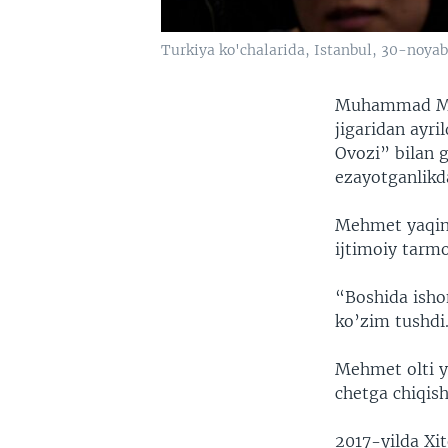
Turkiya ko'chalarida, Istanbul, 30-noyab
Muhammad Meh
jigaridan ayr
Ovozi” bilan 
ezayotganlikda
Mehmet yaqinl
ijtimoiy tarm
“Boshida isho
ko’zim tushdi
Mehmet olti yi
chetga chiqish
2017-yilda Xi