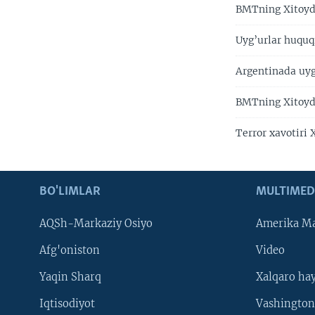
BMTning Xitoyda 
Uyg’urlar huquq
Argentinada uyg'
BMTning Xitoyda
Terror xavotiri
BO'LIMLAR
MULTIMED
AQSh-Markaziy Osiyo
Amerika Ma
Afg'oniston
Video
Yaqin Sharq
Xalqaro ha
Iqtisodiyot
Vashington