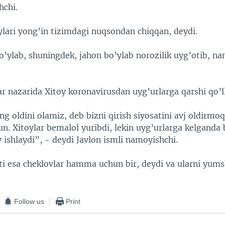
hchi.
ylari yong’in tizimdagi nuqsondan chiqqan, deydi.
o’ylab, shuningdek, jahon bo’ylab norozilik uyg’otib, na
r nazarida Xitoy koronavirusdan uyg’urlarga qarshi qo’
 oldini olamiz, deb bizni qirish siyosatini avj oldirmoq
n. Xitoylar bemalol yuribdi, lekin uyg’urlarga kelganda
y ishlaydi”, - deydi Javlon ismli namoyishchi.
i esa cheklovlar hamma uchun bir, deydi va ularni yums
Follow us
Print