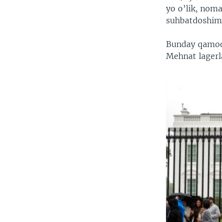
yo o’lik, noma
suhbatdoshim
Bunday qamoqx
Mehnat lagerla