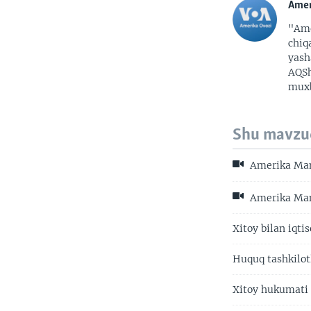
Amer
"Ame
chiq
yash
AQSh
muxb
Shu mavzu
Amerika Manz
Amerika Manz
Xitoy bilan iqti
Huquq tashkilot
Xitoy hukumati 