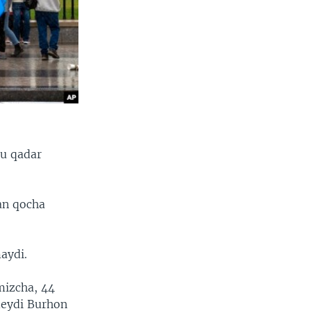
bu qadar
an qocha
aydi.
mizcha, 44
deydi Burhon