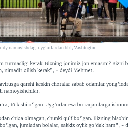
imiy namoyishdagi uyg'urlardan biri, Vashington
im turmasligi kerak. Bizning jonimiz jon emasmi? Bizni 
n, nimadir qilish kerak”, - deydi Mehmet.
avirusga qarshi keskin choralar sabab odamlar yong’ind
i namoyishchilar.
ra, 10 kishi o’lgan. Uyg’urlar esa bu raqamlarga ishonm
dan chiqa olmagan, chunki qulf bo’lgan. Bizning hisobi
bo’lgan, jumladan bolalar, sakkiz oylik go’dak ham”, - 