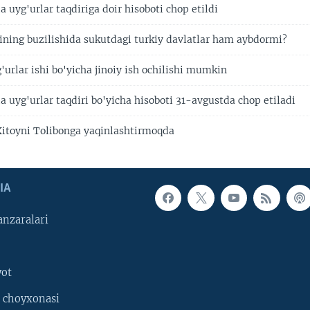
uyg'urlar taqdiriga doir hisoboti chop etildi
ining buzilishida sukutdagi turkiy davlatlar ham aybdormi?
urlar ishi bo'yicha jinoiy ish ochilishi mumkin
 uyg'urlar taqdiri bo'yicha hisoboti 31-avgustda chop etiladi
 Xitoyni Tolibonga yaqinlashtirmoqda
IA
nzaralari
yot
 choyxonasi