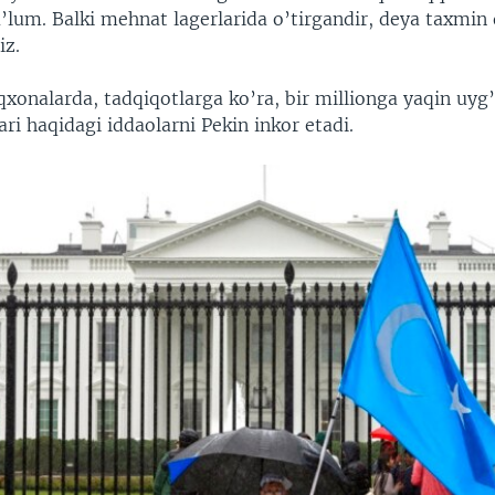
’lum. Balki mehnat lagerlarida o’tirgandir, deya taxmin 
iz.
onalarda, tadqiqotlarga ko’ra, bir millionga yaqin uyg’
ri haqidagi iddaolarni Pekin inkor etadi.