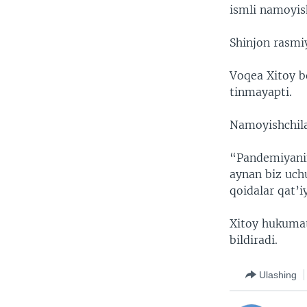
ismli namoyis
Shinjon rasmi
Voqea Xitoy b
tinmayapti.
Namoyishchila
“Pandemiyaning
aynan biz uchu
qoidalar qat’i
Xitoy hukumat
bildiradi.
Ulashing