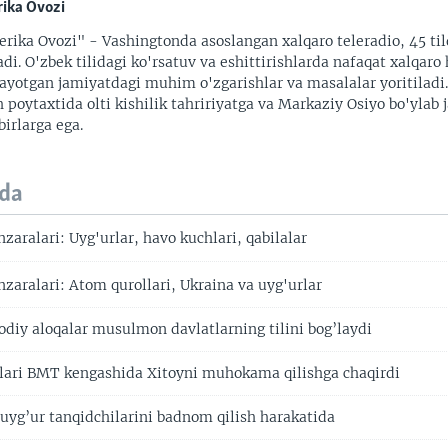
ika Ovozi
rika Ovozi" - Vashingtonda asoslangan xalqaro teleradio, 45 til
adi. O'zbek tilidagi ko'rsatuv va eshittirishlarda nafaqat xalqaro 
ayotgan jamiyatdagi muhim o'zgarishlar va masalalar yoritiladi
 poytaxtida olti kishilik tahririyatga va Markaziy Osiyo bo'ylab
irlarga ega.
da
aralari: Uyg'urlar, havo kuchlari, qabilalar
aralari: Atom qurollari, Ukraina va uyg'urlar
sodiy aloqalar musulmon davlatlarning tilini bog’laydi
lari BMT kengashida Xitoyni muhokama qilishga chaqirdi
uyg’ur tanqidchilarini badnom qilish harakatida