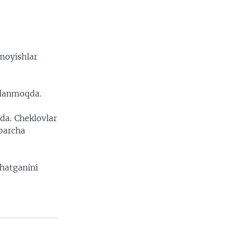
moyishlar
llanmoqda.
da. Cheklovlar
 barcha
hatganini