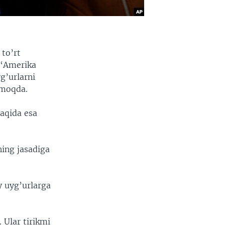
to’rt
 “Amerika
g’urlarni
lmoqda.
haqida esa
ning jasadiga
oy uyg’urlarga
 Ular tirikmi