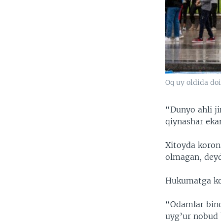
Oq uy oldida do
“Dunyo ahli j
qiynashar eka
Xitoyda koron
olmagan, deyd
Hukumatga ko’
“Odamlar bino
uyg’ur nobud 