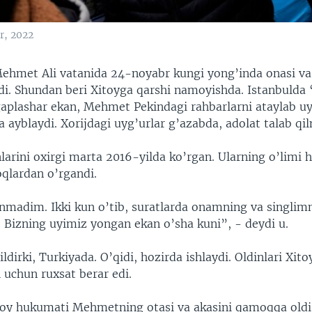
r, 2022
met Ali vatanida 24-noyabr kungi yong’inda onasi va 
ildi. Shundan beri Xitoyga qarshi namoyishda. Istanbulda
gaplashar ekan, Mehmet Pekindagi rahbarlarni ataylab uy
 ayblaydi. Xorijdagi uyg’urlar g’azabda, adolat talab qi
arini oxirgi marta 2016-yilda ko’rgan. Ularning o’limi 
oqlardan o’rgandi.
nmadim. Ikki kun o’tib, suratlarda onamning va singlim
. Bizning uyimiz yongan ekan o’sha kuni”, - deydi u.
ldirki, Turkiyada. O’qidi, hozirda ishlaydi. Oldinlari Xit
 uchun ruxsat berar edi.
toy hukumati Mehmetning otasi va akasini qamoqqa oldi.