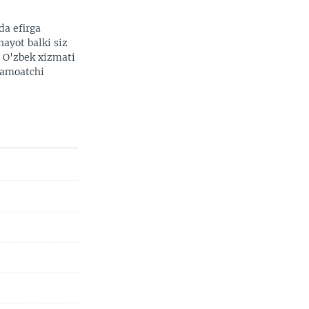
da efirga
hayot balki siz
. O'zbek xizmati
 jamoatchi