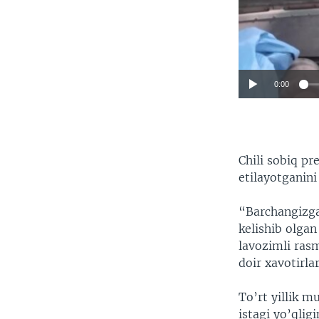
0:00
Chili sobiq p
etilayotganini
“Barchangizga
kelishib olga
lavozimli rasm
doir xavotirla
To’rt yillik 
istagi yo’qlig