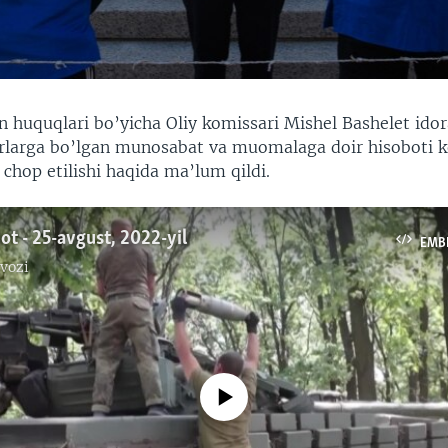
 huquqlari bo’yicha Oliy komissari Mishel Bashelet idor
rlarga bo’lgan munosabat va muomalaga doir hisoboti ke
chop etilishi haqida ma’lum qildi.
ot - 25-avgust, 2022-yil
EMB
vozi
No media source currently available