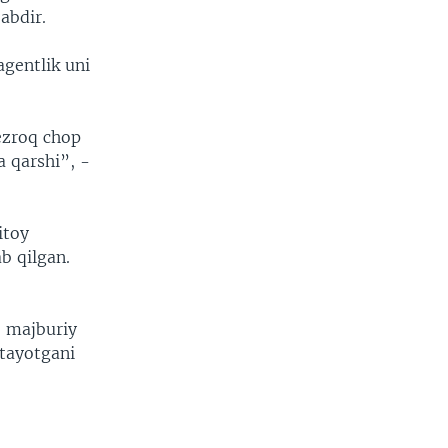
abdir.
agentlik uni
ezroq chop
a qarshi”, -
itoy
b qilgan.
, majburiy
etayotgani