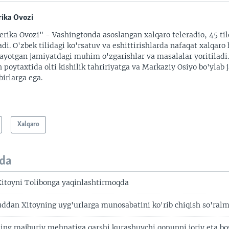
ika Ovozi
rika Ovozi" - Vashingtonda asoslangan xalqaro teleradio, 45 til
adi. O'zbek tilidagi ko'rsatuv va eshittirishlarda nafaqat xalqaro 
ayotgan jamiyatdagi muhim o'zgarishlar va masalalar yoritiladi
 poytaxtida olti kishilik tahririyatga va Markaziy Osiyo bo'ylab
irlarga ega.
Xalqaro
da
 Xitoyni Tolibonga yaqinlashtirmoqda
suddan Xitoyning uyg'urlarga munosabatini ko'rib chiqish so'ral
ing majburiy mehnatiga qarshi kurashuvchi qonunni joriy eta bo