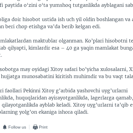
fi paytida o‘zini o‘ta yumshoq tutganlikda ayblagani sab
liga doir hisobot ustida ish uch yil oldin boshlangan va 
n beri chop etishga va’da berib kelgan edi.
mlakatlardan maktublar olganman. Ko’plari hisobotni t
lab qilyapti, kimlardir esa – 40 ga yaqin mamlakat bung
.
sobotga may oyidagi Xitoy safari bo’yicha xulosalarni, X
hujjatga munosabatini kiritish muhimdir va bu vaqt tala
i faollari Pekinni Xitoy g’arbida yashovchi uyg’urlarni
likda, huquqlaridan ayirayotganlikda, lagerlarga qamab
qilayotganlikda ayblab keladi. Xitoy uyg’urlarni ta’qib 
larning yolg’on ekaniga ishora qiladi.
Follow us
Print