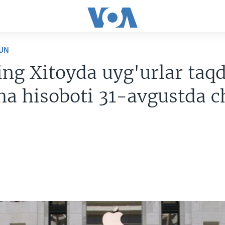
UN
g Xitoyda uyg'urlar taqd
ha hisoboti 31-avgustda 