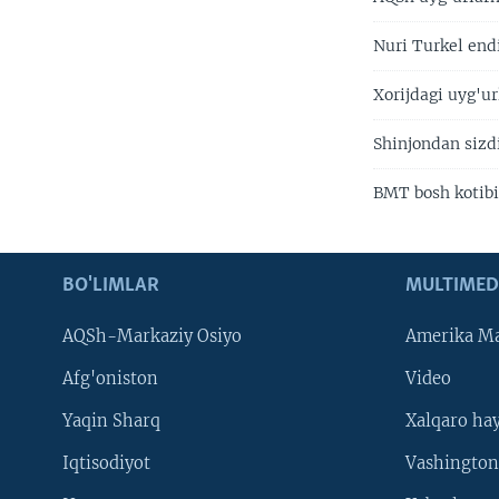
Nuri Turkel endi
Xorijdagi uyg'ur
Shinjondan sizdi
BMT bosh kotibi
BO'LIMLAR
MULTIMED
AQSh-Markaziy Osiyo
Amerika Ma
Afg'oniston
Video
Yaqin Sharq
Xalqaro ha
Iqtisodiyot
Vashington