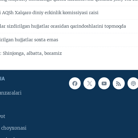
 AQSh Xalqaro diniy erkinlik komissiyasi raisi
lar sizdirilgan hujjatlar orasidan qarindoshlarini topmoqda
rilgan hujjatlar soxta emas
: Shinjonga, albatta, boramiz
IA
nzaralari
yot
 choyxonasi