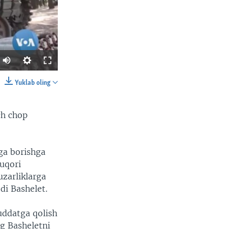
Yuklab oling
SHARE
ch chop
ga borishga
uqori
uzarliklarga
width
px
di Bashelet.
uddatga qolish
ng Basheletni