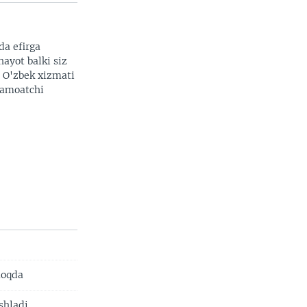
da efirga
hayot balki siz
. O'zbek xizmati
 jamoatchi
moqda
shladi