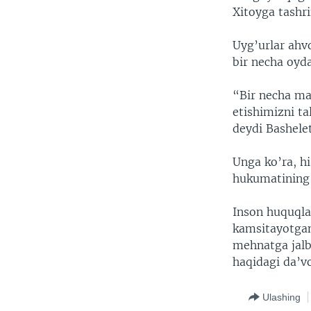
Xitoyga tashri
Uyg’urlar ahvo
bir necha oyda
“Bir necha ma
etishimizni ta
deydi Bashelet
Unga ko’ra, hi
hukumatining 
Inson huquqlar
kamsitayotgan
mehnatga jalb 
haqidagi da’vo
Ulashing