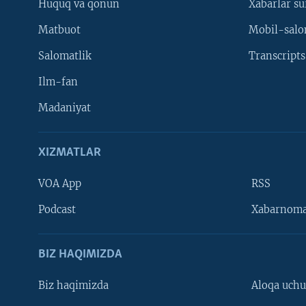
Huquq va qonun
Xabarlar su
Matbuot
Mobil-salo
Salomatlik
Transcripts
Ilm-fan
Madaniyat
XIZMATLAR
VOA App
RSS
Learning English
Podcast
Xabarnom
BIZ HAQIMIZDA
Biz haqimizda
Aloqa uch