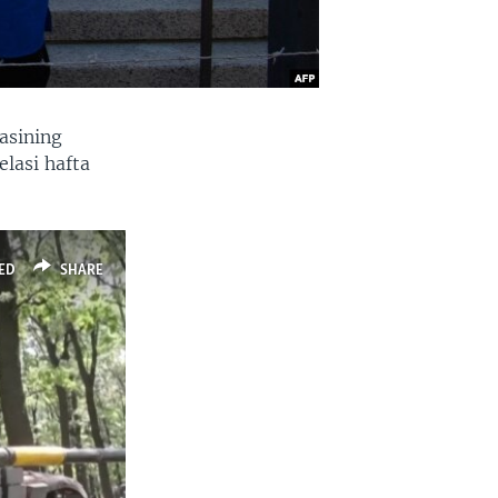
asining
lasi hafta
ED
SHARE