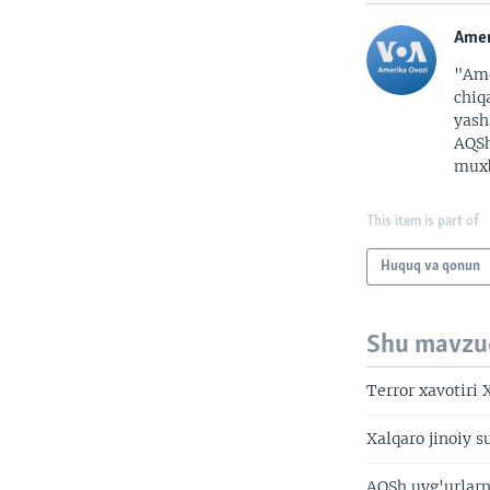
Amer
"Ame
chiq
yash
AQSh
muxb
This item is part of
Huquq va qonun
Shu mavzu
Terror xavotiri
Xalqaro jinoiy 
AQSh uyg'urlarn