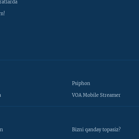
ratlarda
m!
Psiphon
a
VOA Mobile Streamer
un
Bizni qanday topasiz?