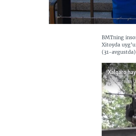
BMTning inson
Xitoyda uyg’u
(31-avgustda) 
Xalqaro hay
by
Amerika O