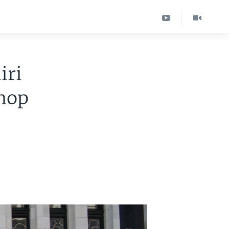
iri
chop